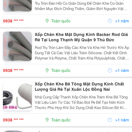
Trụ Tròn Đàn Hồi Co Giãn Dùng Để Chèn Khe Co Giãn
Nhằm Mục Đích Chống Thấm, Giảm Bớt Nguyên Vật
Liệu Trám Khe. 2/ Xốp Chèn Khe Backer Rod Dạng Ống
Trụ Tròn Chèn Kính Là Vật Liệu Làm Từ Các Tế Bào
0938 *** ***
Toàn quốc
>1 năm
Bọt...
Xốp Chèn Khe Mặt Dựng Kính Backer Rod Giá
Rẻ Tại Long Thạnh Mỹ Quận 9 Thủ Đức
Rod Trụ Tròn Làm Đầy Các Khe Và Khe Hở Trước Khi Áp
Dụng Tất Cả Các Vật Liệu Trám Silicone, Chất Kết Dính
Polymer Và Polyme, Chất Trám Khe Polysulphide, Chất
Trám Kín Epoxy, Chất Trám Polyurethane ... Tiết Kiệm
Được Vật Liệu Và Thời Gian. Hàng Có...
0938 *** ***
Toàn quốc
>1 năm
Xốp Chèn Khe Bê Tông Mặt Dựng Kính Chất
Lượng Giá Rẻ Tại Xuân Lộc Đồng Nai
Nhà Cung Cấp Thanh Xốp Chèn Khe Trám Khe Bê Tông
Vật Liệu Làm Từ Các Tế Bào Bọt Pe Để Tạo Nên Kích
Thước Phù Hợp Khi Sử Dụng Chất Keo Silicon Bịt Kín
Các Loại Khe Bê Tông, Khe Kính, Khe Đá... 1/ Thông Số
Kỹ Thuật Thanh Xốp Chèn Khe Backer Rod - Vật...
0938 *** ***
Toàn quốc
>1 năm