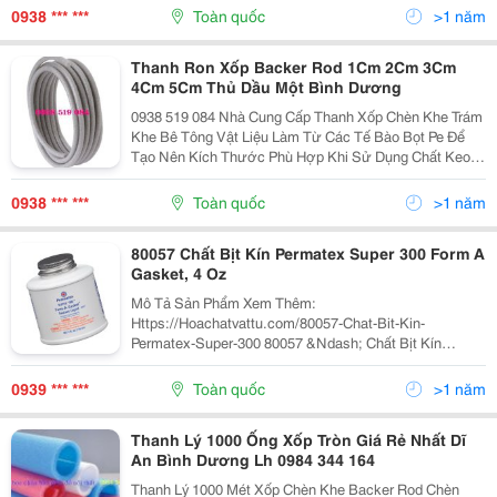
Trám Kín Epoxy, Chất Trám Polyurethane...
0938 *** ***
Toàn quốc
>1 năm
Thanh Ron Xốp Backer Rod 1Cm 2Cm 3Cm
4Cm 5Cm Thủ Dầu Một Bình Dương
0938 519 084 Nhà Cung Cấp Thanh Xốp Chèn Khe Trám
Khe Bê Tông Vật Liệu Làm Từ Các Tế Bào Bọt Pe Để
Tạo Nên Kích Thước Phù Hợp Khi Sử Dụng Chất Keo
Silicon Bịt Kín Các Loại Khe Bê Tông, Khe Kính, Khe
Đá... Bảng Tham Khảo Kích Thước Phù Hợp Stt Kích...
0938 *** ***
Toàn quốc
>1 năm
80057 Chất Bịt Kín Permatex Super 300 Form A
Gasket, 4 Oz
Mô Tả Sản Phẩm Xem Thêm:
Https://Hoachatvattu.com/80057-Chat-Bit-Kin-
Permatex-Super-300 80057 &Ndash; Chất Bịt Kín
Permatex Super &Ldquo;300&Rdquo; Form-A-Gasket, 4
Oz Permatex Super &Ldquo;300&Rdquo; Form-A-
0939 *** ***
Toàn quốc
>1 năm
Gasket Sealant Là Chất Trám Khe Không Đông...
Thanh Lý 1000 Ống Xốp Tròn Giá Rẻ Nhất Dĩ
An Bình Dương Lh 0984 344 164
Thanh Lý 1000 Mét Xốp Chèn Khe Backer Rod Chèn