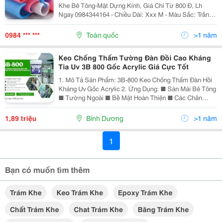
Khe Bê Tông-Mặt Dựng Kính, Giá Chỉ Từ 800 Đ, Lh
Ngay 0984344164 - Chiều Dài: Xxx M - Màu Sắc: Trắng -
Chất Trám Khe Thông Dụng + Cửa Và Khung Cửa Sổ, +
Khớp Nối Và Kính + Nhà Gỗ Thích Hợp Cho Việc Lắp...
0984 *** ***
Toàn quốc
>1 năm
Keo Chống Thấm Tường Đàn Đồi Cao Kháng
Tia Uv 3B 800 Gốc Acrylic Giá Cực Tốt
1. Mô Tả Sản Phẩm: 3B-800 Keo Chống Thấm Đàn Hồi
Kháng Uv Gốc Acrylic 2. Ứng Dụng: ■ Sàn Mái Bê Tông
■ Tường Ngoài ■ Bề Mặt Hoàn Thiện ■ Các Chân
Tường Trên Mái ■ Trám Khe Mối Nối Và Trám Ốc Vít
Cho Nhiều Loại Mái (Gạch, Amiang, Tôn Kẽm)
1,89 triệu
Bình Dương
>1 năm
1
Bạn có muốn tìm thêm
Trám Khe
Keo Trám Khe
Epoxy Trám Khe
Chất Trám Khe
Chat Trám Khe
Băng Trám Khe