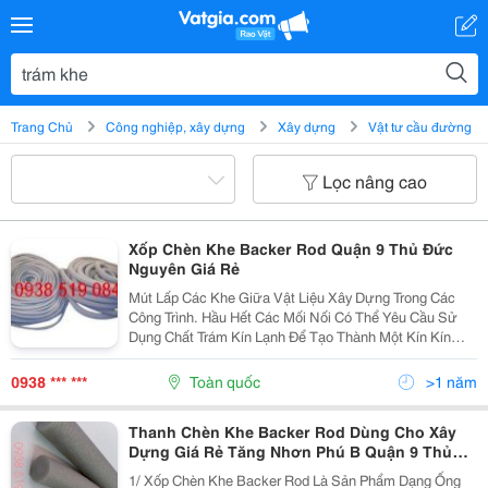
Trang Chủ
Công nghiệp, xây dựng
Xây dựng
Vật tư cầu đường
Lọc nâng cao
Xốp Chèn Khe Backer Rod Quận 9 Thủ Đức
Nguyên Giá Rẻ
Mút Lấp Các Khe Giữa Vật Liệu Xây Dựng Trong Các
Công Trình. Hầu Hết Các Mối Nối Có Thể Yêu Cầu Sử
Dụng Chất Trám Kín Lạnh Để Tạo Thành Một Kín Kín
Chống Nước, Độ Ẩm Và Các Chất Lỏng Có Tính Ăn
Mòn Hoặc Dầu. Mút Trám Khe Trụ Tròn Dùng Xây
0938 *** ***
Toàn quốc
>1 năm
Dựng...
Thanh Chèn Khe Backer Rod Dùng Cho Xây
Dựng Giá Rẻ Tăng Nhơn Phú B Quận 9 Thủ
Đức
1/ Xốp Chèn Khe Backer Rod Là Sản Phẩm Dạng Ống