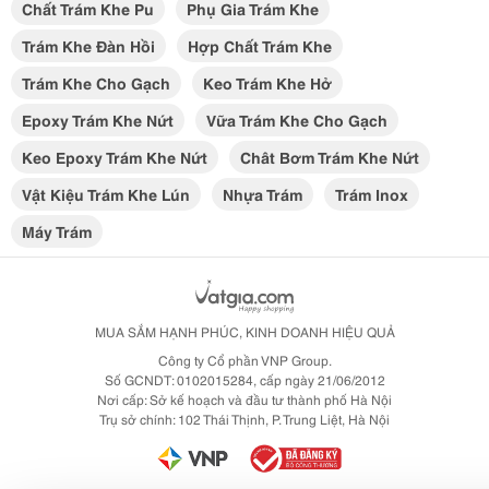
Chất Trám Khe Pu
Phụ Gia Trám Khe
Trám Khe Đàn Hồi
Hợp Chất Trám Khe
Trám Khe Cho Gạch
Keo Trám Khe Hở
Epoxy Trám Khe Nứt
Vữa Trám Khe Cho Gạch
Keo Epoxy Trám Khe Nứt
Chât Bơm Trám Khe Nứt
Vật Kiệu Trám Khe Lún
Nhựa Trám
Trám Inox
Máy Trám
MUA SẮM HẠNH PHÚC, KINH DOANH HIỆU QUẢ
Công ty Cổ phần VNP Group.
Số GCNDT: 0102015284, cấp ngày 21/06/2012
Nơi cấp: Sở kế hoạch và đầu tư thành phố Hà Nội
Trụ sở chính: 102 Thái Thịnh, P. Trung Liệt, Hà Nội