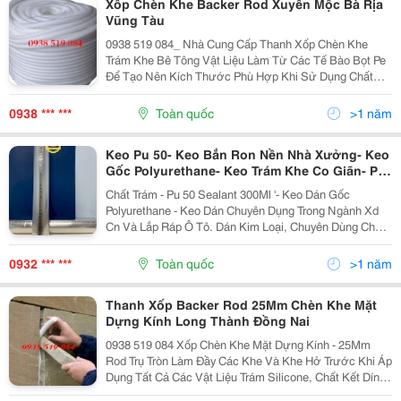
Xốp Chèn Khe Backer Rod Xuyên Mộc Bà Rịa
Vũng Tàu
0938 519 084_ Nhà Cung Cấp Thanh Xốp Chèn Khe
Trám Khe Bê Tông Vật Liệu Làm Từ Các Tế Bào Bọt Pe
Để Tạo Nên Kích Thước Phù Hợp Khi Sử Dụng Chất
Keo Silicon Bịt Kín Các Loại Khe Bê Tông, Khe Kính,
Khe Đá... Bảng Tham Khảo Kích Thước Phù Hợp Stt
0938 *** ***
Toàn quốc
>1 năm
Kích...
Keo Pu 50- Keo Bắn Ron Nền Nhà Xưởng- Keo
Gốc Polyurethane- Keo Trám Khe Co Giãn- Pu
50- Keo Dán Kính Ô Tô
Chất Trám - Pu 50 Sealant 300Ml '- Keo Dán Gốc
Polyurethane - Keo Dán Chuyên Dụng Trong Ngành Xd
Cn Và Lắp Ráp Ô Tô. Dán Kim Loại, Chuyên Dùng Cho
Dán Các Tấm Hợp Kim Alu Trong Ngành Quảng Cáo. -
Dán Thùng Xe Tải, Xe Ô Tô Trong Ngành Lắp Ráp Ô Tô
0932 *** ***
Toàn quốc
>1 năm
-...
Thanh Xốp Backer Rod 25Mm Chèn Khe Mặt
Dựng Kính Long Thành Đồng Nai
0938 519 084 Xốp Chèn Khe Mặt Dựng Kính - 25Mm
Rod Trụ Tròn Làm Đầy Các Khe Và Khe Hở Trước Khi Áp
Dụng Tất Cả Các Vật Liệu Trám Silicone, Chất Kết Dính
Polymer Và Polyme, Chất Trám Khe Polysulphide, Chất