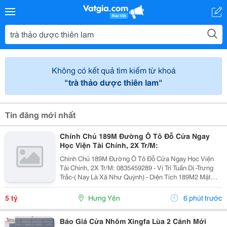
Không có kết quả tìm kiếm từ khoá
"trà thảo dược thiên lam"
Tin đăng mới nhất
Chính Chủ 189M Đường Ô Tô Đỗ Cửa Ngay
Học Viện Tài Chính, 2X Tr/M:
Chính Chủ 189M Đường Ô Tô Đỗ Cửa Ngay Học Viện
Tài Chính, 2X Tr/M: 0835459289 - Vị Trí Tuấn Dị -Trưng
Trắc-( Nay Là Xã Như Quỳnh) - Diện Tích 189M2 Mặt
Tiền 9M Nở Hậu - Chỉ 3 Bc Chân Ra Chợ Tuấn Dị Ql
Lộ5A Giao Thông Cực Thuận Tiện ❤ Bán Kính...
5 tỷ
Hưng Yên
6 phút trước
Báo Giá Cửa Nhôm Xingfa Lùa 2 Cánh Mới