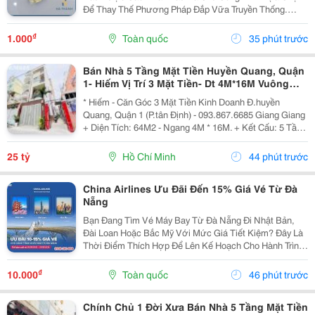
Để Thay Thế Phương Pháp Đắp Vữa Truyền Thống.
Trong Thi Công Mái Ngói Hiện Đại, Hệ Thống Mái Không
Chỉ Cần Đẹp Mà Phải Đảm Bảo Độ Bền Tuyệt Đối
₫
1.000
Toàn quốc
35 phút trước
Trước...
Bán Nhà 5 Tầng Mặt Tiền Huyền Quang, Quận
1- Hiếm Vị Trí 3 Mặt Tiền- Dt 4M*16M Vuông
Đẹp- Chính Chủ Giang Giang Xem Nhà
* Hiếm - Căn Góc 3 Mặt Tiền Kinh Doanh Đ.huyền
Quang, Quận 1 (P.tân Định) - 093.867.6685 Giang Giang
+ Diện Tích: 64M2 - Ngang 4M * 16M. + Kết Cấu: 5 Tầng
Mới Btct - Sân Thượng - 5Pn. + Sổ Hồng Vuông Đẹp -
Hoàn Công Chuẩn. + Chủ Chào: 25T. *...
25 tỷ
Hồ Chí Minh
44 phút trước
China Airlines Ưu Đãi Đến 15% Giá Vé Từ Đà
Nẵng
Bạn Đang Tìm Vé Máy Bay Từ Đà Nẵng Đi Nhật Bản,
Đài Loan Hoặc Bắc Mỹ Với Mức Giá Tiết Kiệm? Đây Là
Thời Điểm Thích Hợp Để Lên Kế Hoạch Cho Hành Trình
Cuối Năm Và Đầu Năm 2027. China Airlines Ưu Đãi Đến
15% Giá Vé Từ Đà Nẵng Cho Nhiều Điểm Đến Quốc
₫
10.000
Toàn quốc
46 phút trước
Tế...
Chính Chủ 1 Đời Xưa Bán Nhà 5 Tầng Mặt Tiền