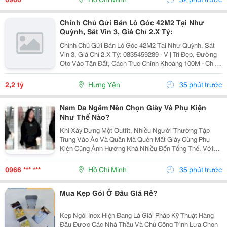
Chính Chủ Gửi Bán Lô Góc 42M2 Tại Như
Quỳnh, Sát Vin 3, Giá Chỉ 2.X Tỷ:
Chính Chủ Gửi Bán Lô Góc 42M2 Tại Như Quỳnh, Sát
Vin 3, Giá Chỉ 2.X Tỷ: 0835459289 - V Ị Trí Đẹp, Đường
Oto Vào Tận Đất, Cách Trục Chính Khoảng 100M - Ch Ỉ 1
Phút Di Chuyển Ra Vin 2,3 - Khoảng 300M Ra Đường
Quốc Lộ 5A - Di Chuyển 5P Ra Ngay...
2,2 tỷ
Hưng Yên
35 phút trước
Nam Da Ngăm Nên Chọn Giày Và Phụ Kiện
Như Thế Nào?
Khi Xây Dựng Một Outfit, Nhiều Người Thường Tập
Trung Vào Áo Và Quần Mà Quên Mất Giày Cùng Phụ
Kiện Cũng Ảnh Hưởng Khá Nhiều Đến Tổng Thể. Với
Nam Da Ngăm, Lựa Chọn Đúng Những Chi Tiết Này Có
Thể Giúp Trang Phục Trông Cân Bằng, Chỉn Chu Và Thể
0966 *** ***
Hồ Chí Minh
35 phút trước
Hiện...
Mua Kẹp Gói Ở Đâu Giá Rẻ?
Kẹp Ngói Inox Hiện Đang Là Giải Pháp Kỹ Thuật Hàng
Đầu Được Các Nhà Thầu Và Chủ Công Trình Lựa Chọn