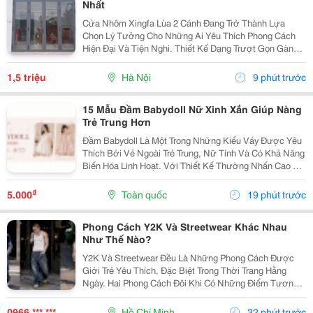
Nhất
Cửa Nhôm Xingfa Lùa 2 Cánh Đang Trở Thành Lựa
Chọn Lý Tưởng Cho Những Ai Yêu Thích Phong Cách
Hiện Đại Và Tiện Nghi. Thiết Kế Dạng Trượt Gọn Gàng
Trên Ray Giúp Cửa Vận Hành Nhẹ Nhàng, Tiết Kiệm
Diện Tích, Phù Hợp Cả Không Gian Nhỏ Hẹp Lẫn Những
1,5 triệu
Hà Nội
9 phút trước
Công...
15 Mẫu Đầm Babydoll Nữ Xinh Xắn Giúp Nàng
Trẻ Trung Hơn
Đầm Babydoll Là Một Trong Những Kiểu Váy Được Yêu
Thích Bởi Vẻ Ngoài Trẻ Trung, Nữ Tính Và Có Khả Năng
Biến Hóa Linh Hoạt. Với Thiết Kế Thường Nhấn Cao Ở
Phần Ngực Hoặc Eo Rồi Xòe Nhẹ Xuống Dưới, Kiểu
Váy Này Tạo Cảm Giác Thoải Mái Nhưng Vẫn Giữ
₫
5.000
Toàn quốc
19 phút trước
Được...
Phong Cách Y2K Và Streetwear Khác Nhau
Như Thế Nào?
Y2K Và Streetwear Đều Là Những Phong Cách Được
Giới Trẻ Yêu Thích, Đặc Biệt Trong Thời Trang Hằng
Ngày. Hai Phong Cách Đôi Khi Có Những Điểm Tương
Đồng Như Trang Phục Thoải Mái, Phom Rộng Và Ảnh
Hưởng Từ Văn Hóa Đường Phố. Tuy Nhiên, Y2K Và...
0966 *** ***
Hồ Chí Minh
32 phút trước