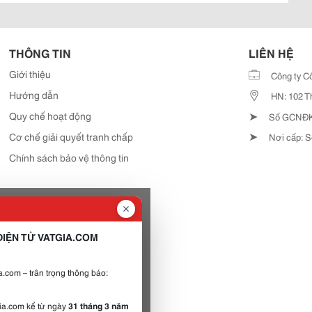
THÔNG TIN
LIÊN HỆ
Giới thiệu
Công ty C
Hướng dẫn
HN: 102 T
➤
Quy chế hoạt động
Số GCNĐKD
➤
Cơ chế giải quyết tranh chấp
Nơi cấp: S
Chính sách bảo vệ thông tin
IỆN TỬ VATGIA.COM
.com – trân trọng thông báo:
gia.com kể từ ngày
31 tháng 3 năm