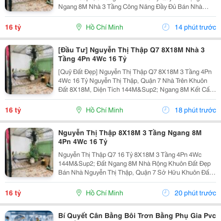
Ngang 8M Nhà 3 Tầng Công Năng Đầy Đủ Bán Nhà
Nguyễn Thị Thập, Quận 7 Khuôn Đất 8X18M, Tổng Diện
Tích 144M&Sup2; Ngang 8M Kết Cấu 3 Tầng 4 Phòng
16 tỷ
Hồ Chí Minh
14 phút trước
Ngủ &Ndash; 4...
[Đầu Tư] Nguyễn Thị Thập Q7 8X18M Nhà 3
Tầng 4Pn 4Wc 16 Tỷ
[Quỹ Đất Đẹp] Nguyễn Thị Thập Q7 8X18M 3 Tầng 4Pn
4Wc 16 Tỷ Nguyễn Thị Thập, Quận 7 Nhà Trên Khuôn
Đất 8X18M, Diện Tích 144M&Sup2; Ngang 8M Kết Cấu
3 Tầng 4 Phòng Ngủ &Ndash; 4 Toilet. Thông Số 8X18M
144M&Sup2; Ngang 8M 3 Tầng 4Pn 4Wc. Lợi Thế...
16 tỷ
Hồ Chí Minh
18 phút trước
Nguyễn Thị Thập 8X18M 3 Tầng Ngang 8M
4Pn 4Wc 16 Tỷ
Nguyễn Thị Thập Q7 16 Tỷ 8X18M 3 Tầng 4Pn 4Wc
144M&Sup2; Đất Ngang 8M Nhà Rộng Khuôn Đất Đẹp
Bán Nhà Nguyễn Thị Thập, Quận 7 Sở Hữu Khuôn Đất
8X18M, Tổng Diện Tích 144M&Sup2; Nhà Xây 3 Tầng
Gồm 4 Phòng Ngủ, 4 Toilet. Thông Tin Nhà Diện Tích:...
16 tỷ
Hồ Chí Minh
20 phút trước
Bí Quyết Cân Bằng Bôi Trơn Bằng Phụ Gia Pvc