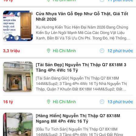
8M 3...
Cửa Nhựa Vân Gỗ Đẹp Như Gỗ Thật, Giá Tốt
Nhất 2026
Xu Hướng Kiến Trúc Hiện Đại Năm 2026 Đang Chứng
Kiến Sự Lên Ngôi Mạnh Mẽ Của Các Dòng Vật Liệu
Xanh, Bền Bỉ Và Tối Ưu Chi Phí. Trong Đó, Hệ Thống
Cửa Nhựa Vân Gỗ Chính Là Sự Lựa Chọn Hàng Đầu Để
Thay Thế Cửa Gỗ Tự Nhiên Truyền Thống. Với Công
3,3 triệu
Hồ Chí Minh
12 phút trước
Nghệ...
[Tài Sản Đẹp] Nguyễn Thị Thập Q7 8X18M 3
Tầng 4Pn 4Wc 16 Tỷ
[Tài Sản Đáng Giữ] Nguyễn Thị Thập Q7 8X18M
144M&Sup2; 3 Tầng 4Pn 4Wc 16 Tỷ Nhà Nguyễn Thị
Thập, Quận 7 Khuôn Đất 8X18M 144M&Sup2; Đất
Ngang 8M Nhà 3 Tầng 4 Phòng Ngủ &Ndash; 4 Toilet.
Thông Số 8X18M 144M&Sup2; Ngang 8M 3 Tầng 4Pn
16 tỷ
Hồ Chí Minh
13 phút trước
4Wc. Điểm Đáng...
[Hàng Hiếm] Nguyễn Thị Thập Q7 8X18M
Ngang 8M 4Pn 4Wc 16 Tỷ
[Đầu Tư Tích Sản] Nguyễn Thị Thập Q7 8X18M
144M&Sup2; 3 Tầng 4Pn 4Wc 16 Tỷ Quỹ Đất Rộng