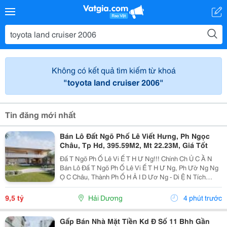
Không có kết quả tìm kiếm từ khoá
"toyota land cruiser 2006"
Tin đăng mới nhất
Bán Lô Đất Ngõ Phố Lê Viết Hưng, Ph Ngọc
Châu, Tp Hd, 395.59M2, Mt 22.23M, Giá Tốt
Đấ T Ngõ Ph Ố Lê Vi Ế T H Ư Ng!!! Chính Ch Ủ C Ầ N
Bán Lô Đấ T Ngõ Ph Ố Lê Vi Ế T H Ư Ng, Ph Ườ Ng Ng
Ọ C Châu, Thành Ph Ố H Ả I D Ươ Ng - Di Ệ N Tích
395.59M2, M Ặ T Ti Ề N 22.23M - H Ướ Ng Nam - V Ị Trí
Đẹ P, Cách 1 Nhà Là Ra M Ặ T Ph Ố -...
9,5 tỷ
Hải Dương
4 phút trước
Gấp Bán Nhà Mặt Tiền Kd Đ Số 11 Bhh Gần