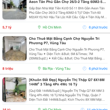
Aeon Tân Phú Gần Chợ 26/3-2 Tầng 60M2-5
Tỷ7
Gấp Bán Nhà Mặt Tiền Kd Đ Số 11 Bhh Gần Aeon Tân
Phú Gần Chợ 26/3-2 Tầng 60M2-5 Tỷ7 Diện Tích 60
M2(4X15) Nở Hậu Tài Lộc Kết Cấu: Cấp 4 Tiện Xây Mới
Khu Vực Xây Cao Tầng Ở Hoặc Cho Thuê Có Dòng Tiền
Vị Trí Tuyệt Đẹp Gần Chợ 26/3 Ngay Kênh Tham...
5,7 tỷ
Hồ Chí Minh
6 phút trước
Cho Thuê Mặt Bằng Cạnh Chợ Nguyễn Tri
Phương P7, Vũng Tàu
Cho Thuê Mặt Bằng Cạnh Chợ Nguyễn Tri Phương P7,
Vũng Tàu ✦ Diện Tích: &Bull; 5M &Times; 7M
(35M&Sup2;) ✦ Kết Cấu: &Bull; Cho Thuê Mặt Bằng
Tầng Trệt &Bull; Lối Đi Chung Với Chủ Nhà &Bull;
Không Ở Lại Qua Đêm ✦ Nội Thất: &Bull; Bàn Giao
8 triệu
Bà Rịa - Vũng Tàu
6 phút trước
Mặt...
[Khuôn Đất Đẹp] Nguyễn Thị Thập Q7 8X18M
144M² 3 Tầng 4Pn 4Wc 16 Tỷ
[Quỹ Đất 144M&Sup2;] Nguyễn Thị Thập Q7 8X18M 3
Tầng 4Pn 4Wc 16 Tỷ Nhà Nguyễn Thị Thập, Quận 7
Diện Tích Đất 144M&Sup2; Kích Thước 8X18M Mặt
Ngang 8M Kết Cấu 3 Tầng 4 Phòng Ngủ &Ndash; 4
Toilet. Thông Tin Nhanh 8X18M 144M&Sup2; Đất Ngang
16 tỷ
Hồ Chí Minh
11 phút trước