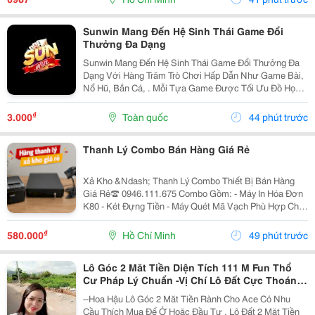
Này...
Sunwin Mang Đến Hệ Sinh Thái Game Đổi
Thưởng Đa Dạng
Sunwin Mang Đến Hệ Sinh Thái Game Đổi Thưởng Đa
Dạng Với Hàng Trăm Trò Chơi Hấp Dẫn Như Game Bài,
Nổ Hũ, Bắn Cá, . Mỗi Tựa Game Được Tối Ưu Đồ Họa
Sắc Nét, Thao Tác Mượt Mà, Tỷ Lệ Trả Thưởng Cạnh
Tranh Cùng Hệ Thống Bảo Mật Hiện Đại.
₫
3.000
Toàn quốc
44 phút trước
Thanh Lý Combo Bán Hàng Giá Rẻ
Xả Kho &Ndash; Thanh Lý Combo Thiết Bị Bán Hàng
Giá Rẻ☎️ 0946.111.675 Combo Gồm: - Máy In Hóa Đơn
K80 - Két Đựng Tiền - Máy Quét Mã Vạch Phù Hợp Cho
Tạp Hóa, Shop, Siêu Thị Mini, Quán Ăn, Cafe... ☎️ Liên
Hệ: 0946.111.675 Kazuko Việt Nam...
₫
580.000
Hồ Chí Minh
49 phút trước
Lô Góc 2 Măt Tiền Diện Tích 111 M Fun Thổ
Cư Pháp Lý Chuẩn -Vị Chí Lô Đất Cực Thoáng
Mát ,Đất Nằm Mặt Đường Chục
--Hoa Hậu Lô Góc 2 Măt Tiền Rành Cho Ace Có Nhu
Cầu Thích Mua Để Ở Hoăc Đầu Tư , Lô Đất 2 Mặt Tiền