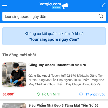
Không có kết quả tìm kiếm từ khoá
"tour singapore ngày đêm"
Tin đăng mới nhất
Găng Tay Ansell Touchntuff 92-670
Găng Tay Ansell Touchntuff 92-670 &Ndash; Găng Tay
Nitrile Dùng Một Lần Cho Ngành Thực Phẩm Trong Nhà
Máy Chế Biến Thực Phẩm, Dây Chuyền Đóng Gói Và
Khu Vực Yêu Cầu Vệ Sinh Nghiêm Ngặt, Việc Sử Dụng
Găng Tay Nitrile Dùng Một Lần Giúp Hạn Chế Nguy...
₫
50.000
Hồ Chí Minh
17 phút trước
Siêu Phẩm Nhà Đẹp 3 Tầng Mặt Tiền Số 56