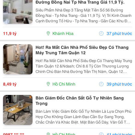
Đường Đồng Nai Tp Nha Trang Giá 11,9 Tỷ.
Siêu Phẩm Nhà Đẹp 3 Tầng Mặt Tiền Số 56 Đường
Đồng Nai - Tp Nha Trang - Giá 11,9 Tỷ. Vị Trí Kinh Doanh
Cạnh Đường Tố Hữu - Tp Nha Trang - Gần Các Khu Đô
Thị. Nhà Mới Đẹp 3 Tầng Mặt Tiền + 1 Mặt Hẻm - Kiến
Trúc Hiện Đại - Đầy Đủ Tiện Nghi. - Nhà Có...
11,9 tỷ
Khánh Hòa
37 phút trước
Hot! Ra Mắt Căn Nhà Phố Siêu Đẹp Có Thang
Máy Trung Tâm Quận 12
Hot! Ra Mắt Căn Nhà Phố Siêu Đẹp Có Thang Máy Trung
Tâm Quận 12 &Ndash; Chỉ 8.6 Tỷ Còn Thương Lượng
Chính Chủ Bán Nhà Đường Trần Thị Năm, Quận 12
&Ndash; Vị Trí Đẹp, Khu Dân Cư Hiện Hữu, Tiện Ích Đầy
Đủ. Diện Tích: 4M &Times; 20M Nhà...
8,49 tỷ
Hồ Chí Minh
39 phút trước
Bàn Giám Đốc Chân Sắt Gỗ Tự Nhiên Sang
Trọng
Bàn Làm Việc Giám Đốc Gỗ Tự Nhiên Là Lựa Chọn Phù
Hợp Cho Không Gian Lãnh Đạo Cần Sự Sang Trọng,
Chắc Chắn Và Khác Biệt. Mặt Bàn Gỗ Dày, Vân Gỗ Tự
Nhiên Đẹp Mắt Kết Hợp Cùng Hệ Chân Sắt Hiện Đại,
Tạo Nên Tổng Thể Vừa Bền Bỉ Vừa Tinh Tế. Mẫu Bàn
0987 *** ***
Hồ Chí Minh
41 phút trước