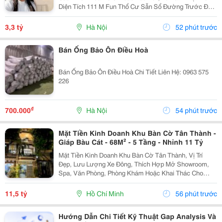
Diện Tích 111 M Fun Thổ Cư Sẫn Sổ Đường Trước Đất
Chuẩn Bị Đang Giải Nhựa Rộng 5,,5 M 2 Ô Tô Tránh
Nhau Vị Trí Đất Sát Trường Học Cấp 1 Thôn Thanh...
3,3 tỷ
Hà Nội
52 phút trước
Bán Ống Bảo Ôn Điều Hoà
Bán Ống Bảo Ôn Điều Hoà Chi Tiết Liên Hệ: 0963 575
226
₫
700.000
Hà Nội
54 phút trước
Mặt Tiền Kinh Doanh Khu Bàn Cờ Tân Thành -
Giáp Bàu Cát - 68M² - 5 Tầng - Nhỉnh 11 Tỷ
Mặt Tiền Kinh Doanh Khu Bàn Cờ Tân Thành, Vị Trí
Đẹp, Lưu Lượng Xe Đông, Thích Hợp Mở Showroom,
Spa, Văn Phòng, Phòng Khám Hoặc Khai Thác Cho
Thuê. Ưu Điểm Nổi Bật: Diện Tích: 68M&Sup2; Kết
Cấu: 4 Tầng + Sân Thượng 6 Phòng Ngủ Khép Kín...
11,5 tỷ
Hồ Chí Minh
56 phút trước
Hướng Dẫn Chi Tiết Kỹ Thuật Gap Analysis Và