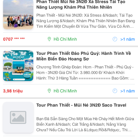
Phan Thiết Mũi Né 3N2Đ Xả Stress Tái Tạo
Năng Lượng Khám Phá Thiên Nhiên
Phan Thiết - Mũi Né 3N2Đ: Xả Stress &Ndash; Tái Tạo
Năng Lượng &Ndash; Khám Phá Thiên Nhiên Bạn Đang
Tìm Kiếm Một Chuyến Đi Vừa Thư Giãn, Vừa Có Ảnh
Đẹp, Vừa Nhiều Hoạt Động Thú Vị? Tour Phan Thiết -
Mũi Né 3N2Đ Sẽ Là Lựa Chọn Mà Bạn Không T
0707 *** ***
Hồ Chí Minh
>1 năm
Tour Phan Thiết Đảo Phú Quý: Hành Trình Về
Miền Biển Đảo Hoang Sơ
Chương Trình Ghép Đoàn: Hcm - Phan Thiết - Phú Quý -
Hcm - 3N2Đ Giá Chỉ Từ: 3.980.000 Đ/ Khách Khởi
Hành: Thứ 3 Hàng Tuần ============= Bao Gồm: Xe
Du Lịch Đời Mới Đón Tiễn Tại Hcm Và Tham Quan Theo
Lịch Trình Khách Sạn: 3, 4, 5 Sao Tuỳ...
3,98 triệu
Hồ Chí Minh
>1 năm
Tour Phan Thiết - Mũi Né 3N2Đ Saco Travel
Bạn Đã Sẵn Sàng Cho Một Mùa Hè Cháy Hết Mình Giữa
Biển Xanh &Ndash; Cát Trắng &Ndash; Nắng Vàng
Chưa? Nếu Câu Trả Lời Là &Ldquo;Rồi&Rdquo;, Thì
Phan Thiết Chính Là Nơi Bạn Phải Đến Trong Năm Nay!