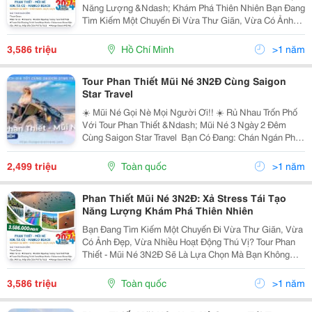
Năng Lượng &Ndash; Khám Phá Thiên Nhiên Bạn Đang
Tìm Kiếm Một Chuyến Đi Vừa Thư Giãn, Vừa Có Ảnh
Đẹp, Vừa Nhiều Hoạt Động Thú Vị? Tour Phan Thiết -
Mũi Né 3N2Đ Sẽ Là Lựa Chọn Mà Bạn Không Thể Bỏ...
3,586 triệu
Hồ Chí Minh
>1 năm
Tour Phan Thiết Mũi Né 3N2Đ Cùng Saigon
Star Travel
☀️ Mũi Né Gọi Nè Mọi Người Ơi!! ☀️ Rủ Nhau Trốn Phố
Với Tour Phan Thiết &Ndash; Mũi Né 3 Ngày 2 Đêm
Cùng Saigon Star Travel ️ Bạn Có Đang: Chán Ngán Phố
Thị Ồn Ào? Thèm Chút Nắng, Chút Gió, Chút Cát Vàng
Miền Biển? Muốn Cùng Hội Bạn Thân Sống Ảo &
2,499 triệu
Toàn quốc
>1 năm
Phan Thiết Mũi Né 3N2Đ: Xả Stress Tái Tạo
Năng Lượng Khám Phá Thiên Nhiên
Bạn Đang Tìm Kiếm Một Chuyến Đi Vừa Thư Giãn, Vừa
Có Ảnh Đẹp, Vừa Nhiều Hoạt Động Thú Vị? Tour Phan
Thiết - Mũi Né 3N2Đ Sẽ Là Lựa Chọn Mà Bạn Không
Thể Bỏ Qua Dịp Lễ 30/4 &Ndash; 1/5 Này! Điểm Nhấn
Hành Trình: Núi Tà Cú &Ndash; Cáp Treo N
3,586 triệu
Toàn quốc
>1 năm