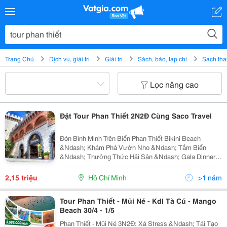
Trang Chủ
Dịch vụ, giải trí
Giải trí
Sách, báo, tạp chí
Sách th
Lọc nâng cao
Đặt Tour Phan Thiết 2N2Đ Cùng Saco Travel
Đón Bình Minh Trên Biển Phan Thiết Bikini Beach
&Ndash; Khám Phá Vườn Nho &Ndash; Tắm Biển
&Ndash; Thưởng Thức Hải Sản &Ndash; Gala Dinner
Với Phương Châm "Tròn Chữ Tâm - Vẹn Chữ Tín",
Saco Travel Luôn Đem Đến Cho Quý Khách Những
2,15 triệu
Hồ Chí Minh
>1 năm
Chuyến Tour Du...
Tour Phan Thiết - Mũi Né - Kdl Tà Cú - Mango
Beach 30/4 - 1/5
Phan Thiết - Mũi Né 3N2Đ: Xả Stress &Ndash; Tái Tạo