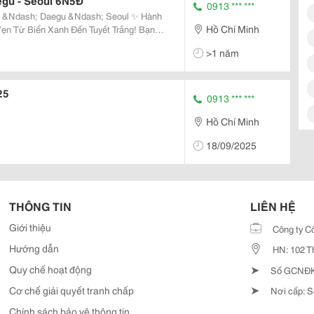
egu - Seoul 6N5Đ
0913 *** ***
dash; Daegu &Ndash; Seoul ✨ Hành
Hồ Chí Minh
ẹn Từ Biển Xanh Đến Tuyết Trắng! Bạn
 Quốc Thật Đặc Biệt, Vừa Có Biển, Vừa Có
>1 năm
rải
25
0913 *** ***
Hồ Chí Minh
18/09/2025
THÔNG TIN
LIÊN HỆ
Giới thiệu
Công ty C
Hướng dẫn
HN: 102 T
➤
Quy chế hoạt động
Số GCNĐKD
➤
Cơ chế giải quyết tranh chấp
Nơi cấp: S
Chính sách bảo vệ thông tin