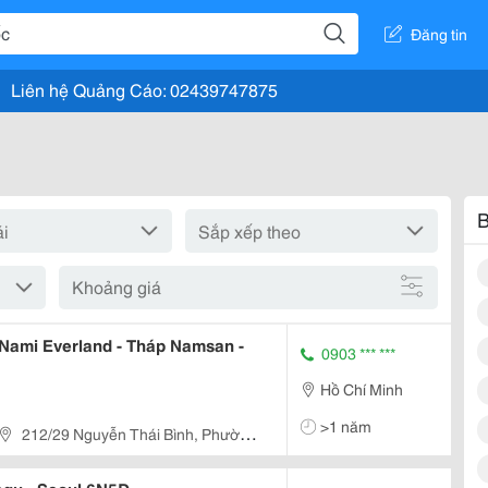
Đăng tin
Liên hệ Quảng Cáo: 02439747875
B
Khoảng giá
 Nami Everland - Tháp Namsan -
0903 *** ***
Hồ Chí Minh
>1 năm
212/29 Nguyễn Thái Bình, Phường
t Nam