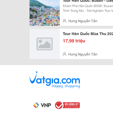
Tour Hàn Quốc: Busan - Da
Khám Phá Hàn Quốc 6N5Đ: Busan &N
Trình Trong Mơ - Trải Nghiệm Trọn V
Đang Tìm Kiếm Một Chuyến Đi Hàn
Tuyết, Vừa Ngắm Cảnh Đẹp, Vừa T
Hưng Nguyễn Tấn
Tour Hàn Quốc Mùa Thu 20
17,99 triệu
Hưng Nguyễn Tấn