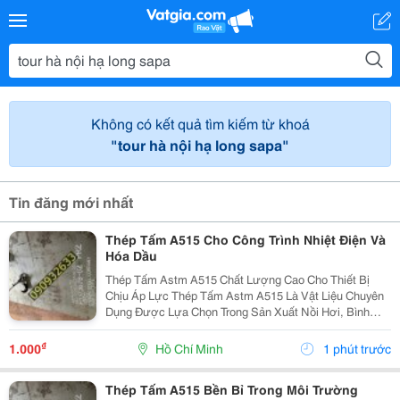
Không có kết quả tìm kiếm từ khoá
"tour hà nội hạ long sapa"
Tin đăng mới nhất
Thép Tấm A515 Cho Công Trình Nhiệt Điện Và
Hóa Dầu
Thép Tấm Astm A515 Chất Lượng Cao Cho Thiết Bị
Chịu Áp Lực Thép Tấm Astm A515 Là Vật Liệu Chuyên
Dụng Được Lựa Chọn Trong Sản Xuất Nồi Hơi, Bình
Chịu Áp, Bồn Chứa Công Nghiệp Và Các Thiết Bị Làm
Việc Ở Nhiệt Độ Cao. Với Khả Năng Chịu Áp Lực Tốt,
₫
1.000
Hồ Chí Minh
1 phút trước
Độ...
Thép Tấm A515 Bền Bỉ Trong Môi Trường