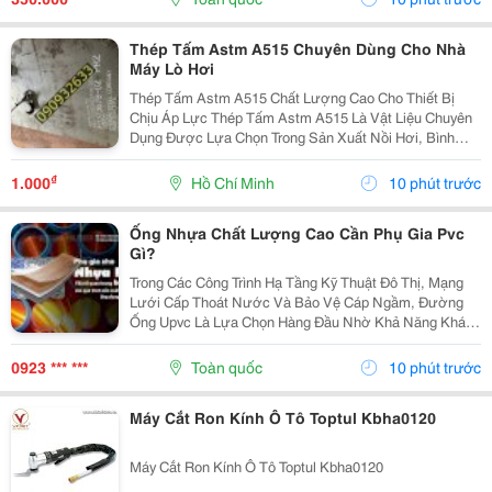
Sản...
Thép Tấm Astm A515 Chuyên Dùng Cho Nhà
Máy Lò Hơi
Thép Tấm Astm A515 Chất Lượng Cao Cho Thiết Bị
Chịu Áp Lực Thép Tấm Astm A515 Là Vật Liệu Chuyên
Dụng Được Lựa Chọn Trong Sản Xuất Nồi Hơi, Bình
Chịu Áp, Bồn Chứa Công Nghiệp Và Các Thiết Bị Làm
Việc Ở Nhiệt Độ Cao. Với Khả Năng Chịu Áp Lực Tốt,
₫
1.000
Hồ Chí Minh
10 phút trước
Độ...
Ống Nhựa Chất Lượng Cao Cần Phụ Gia Pvc
Gì?
Trong Các Công Trình Hạ Tầng Kỹ Thuật Đô Thị, Mạng
Lưới Cấp Thoát Nước Và Bảo Vệ Cáp Ngầm, Đường
Ống Upvc Là Lựa Chọn Hàng Đầu Nhờ Khả Năng Kháng
Ăn Mòn Hóa Học Vượt Trội. Tuy Nhiên, Nhựa Polyvinyl
Chloride Nguyên Bản Ở Dạng Bột Thô Có Cấu Trúc
0923 *** ***
Toàn quốc
10 phút trước
Rất...
Máy Cắt Ron Kính Ô Tô Toptul Kbha0120
Máy Cắt Ron Kính Ô Tô Toptul Kbha0120