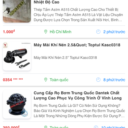
Nhiệt Độ Cao
Thép Tấm Astm A515 Chất Lượng Cao Cho Thiết Bị
Chịu Áp Lực Thép Tấm Astm A515 Là Vật Liệu Chuyên
Dụng Được Lựa Chọn Trong Sản Xuất Nồi Hơi, Bình
Chịu Áp, Bồn Chứa Công Nghiệp Và Các Thiết Bị Làm
Việc Ở Nhiệt Độ Cao. Với Khả Năng Chịu Áp Lực Tốt,
₫
1.000
Hồ Chí Minh
2 phút trước
Độ...
Máy Mài Khí Nén 2.5&Quot; Toptul Kasc0318
Máy Mài Khí Nén 2.5" Toptul Kasc0318
0354 *** ***
Toàn quốc
8 phút trước
Cung Cấp Rọ Bơm Trung Quốc Dantek Chất
Lượng Cao Phục Vụ Công Trình Ở Vĩnh Long
Rọ Bơm Trung Quốc Là Gì? Có Nên Sử Dụng Không?
Báo Giá Và Kinh Nghiệm Lựa Chọn Rọ Bơm Trung Quốc
Là Một Trong Những Dòng Phụ Kiện Được Sử Dụng Phổ
Biến Trong Hệ Thống Bơm Nước Công Nghiệp, Cấp
Thoát Nước, Phòng Cháy Chữa Cháy, Xử Lý Nước Và
₫
350.000
Toàn quốc
10 phút trước