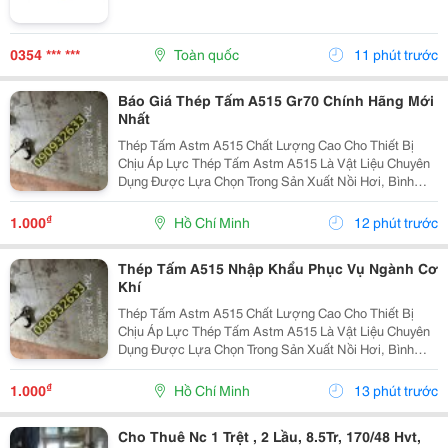
0354 *** ***
Toàn quốc
11 phút trước
Báo Giá Thép Tấm A515 Gr70 Chính Hãng Mới
Nhất
Thép Tấm Astm A515 Chất Lượng Cao Cho Thiết Bị
Chịu Áp Lực Thép Tấm Astm A515 Là Vật Liệu Chuyên
Dụng Được Lựa Chọn Trong Sản Xuất Nồi Hơi, Bình
Chịu Áp, Bồn Chứa Công Nghiệp Và Các Thiết Bị Làm
Việc Ở Nhiệt Độ Cao. Với Khả Năng Chịu Áp Lực Tốt,
₫
1.000
Hồ Chí Minh
12 phút trước
Độ...
Thép Tấm A515 Nhập Khẩu Phục Vụ Ngành Cơ
Khí
Thép Tấm Astm A515 Chất Lượng Cao Cho Thiết Bị
Chịu Áp Lực Thép Tấm Astm A515 Là Vật Liệu Chuyên
Dụng Được Lựa Chọn Trong Sản Xuất Nồi Hơi, Bình
Chịu Áp, Bồn Chứa Công Nghiệp Và Các Thiết Bị Làm
Việc Ở Nhiệt Độ Cao. Với Khả Năng Chịu Áp Lực Tốt,
₫
1.000
Hồ Chí Minh
13 phút trước
Độ...
Cho Thuê Nc 1 Trệt , 2 Lầu, 8.5Tr, 170/48 Hvt,