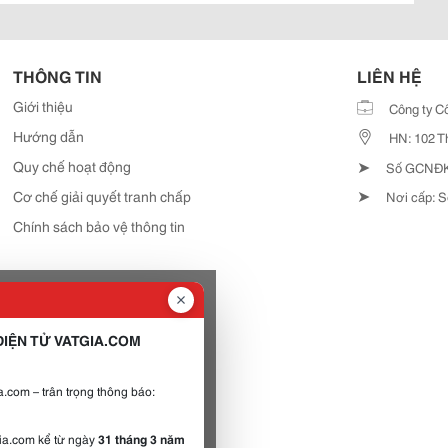
THÔNG TIN
LIÊN HỆ
Giới thiệu
Công ty C
Hướng dẫn
HN: 102 T
➤
Quy chế hoạt động
Số GCNĐKD
➤
Cơ chế giải quyết tranh chấp
Nơi cấp: S
Chính sách bảo vệ thông tin
IỆN TỬ VATGIA.COM
.com – trân trọng thông báo:
gia.com kể từ ngày
31 tháng 3 năm