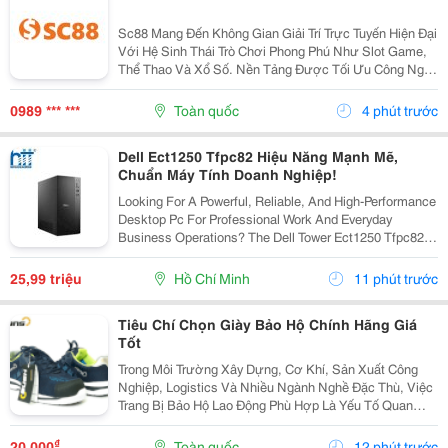
Sc88 Mang Đến Không Gian Giải Trí Trực Tuyến Hiện Đại
Với Hệ Sinh Thái Trò Chơi Phong Phú Như Slot Game,
Thể Thao Và Xổ Số. Nền Tảng Được Tối Ưu Công Nghệ
Giúp Giao Dịch Nhanh, Bảo Mật An Toàn Và Vận Hành
Ổn Định Trên Mọi Thiết Bị. Thương Hiệu: Sc88...
0989 *** ***
Toàn quốc
4 phút trước
Dell Ect1250 Tfpc82 Hiệu Năng Mạnh Mẽ,
Chuẩn Máy Tính Doanh Nghiệp!
Looking For A Powerful, Reliable, And High-Performance
Desktop Pc For Professional Work And Everyday
Business Operations? The Dell Tower Ect1250 Tfpc82 Is
An Excellent Choice For Modern Users Who Demand
Performance And Stability. ⚡ Powerful...
25,99 triệu
Hồ Chí Minh
11 phút trước
Tiêu Chí Chọn Giày Bảo Hộ Chính Hãng Giá
Tốt
Trong Môi Trường Xây Dựng, Cơ Khí, Sản Xuất Công
Nghiệp, Logistics Và Nhiều Ngành Nghề Đặc Thù, Việc
Trang Bị Bảo Hộ Lao Động Phù Hợp Là Yếu Tố Quan
Trọng Để Bảo Vệ Sức Khỏe Và An Toàn Cho Người Sử
Dụng. Trong Đó, Giày Bảo Hộ Là Một Trong Những
₫
20.000
Toàn quốc
12 phút trước