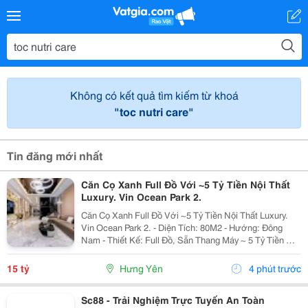
Không có kết quả tìm kiếm từ khoá
"toc nutri care"
Tin đăng mới nhất
Căn Cọ Xanh Full Đồ Với ~5 Tỷ Tiền Nội Thất
Luxury. Vin Ocean Park 2.
Căn Cọ Xanh Full Đồ Với ~5 Tỷ Tiền Nội Thất Luxury.
Vin Ocean Park 2. - Diện Tích: 80M2 - Hướng: Đông
Nam - Thiết Kế: Full Đồ, Sẵn Thang Máy ~ 5 Tỷ Tiền Nội
Thất. - Giá Bán: 15 Tỷ - Giảm Giá Bán Tiếp Về Còn 14.6
Tỷ ( Thu...
15 tỷ
Hưng Yên
4 phút trước
Sc88 - Trải Nghiệm Trực Tuyến An Toàn