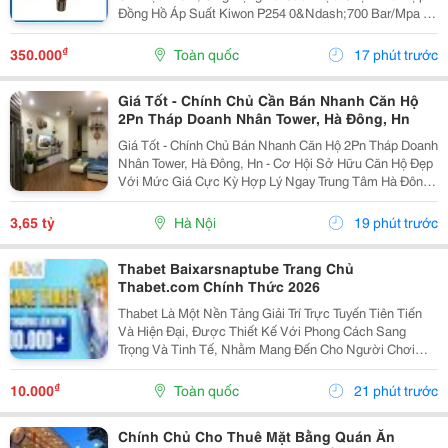
Đồng Hồ Áp Suất Kiwon P254 0&Ndash;700 Bar/Mpa Là
Thiết Bị Đo Áp Suất Chuyên Dụng Dành Cho Các Hệ
Thống Làm Việc Ở Áp Suất Rất Cao. Với Khả Năng
₫
350.000
Toàn quốc
17 phút trước
Đo...
Giá Tốt - Chính Chủ Cần Bán Nhanh Căn Hộ
2Pn Tháp Doanh Nhân Tower, Hà Đông, Hn
Giá Tốt - Chính Chủ Bán Nhanh Căn Hộ 2Pn Tháp Doanh
Nhân Tower, Hà Đông, Hn - Cơ Hội Sở Hữu Căn Hộ Đẹp
Với Mức Giá Cực Kỳ Hợp Lý Ngay Trung Tâm Hà Đông
&Ndash; Đầy Đủ Tiện Ích, Chỉ Cần Xách Vali Vào Ở!
Diện Tích: 58M2 - Thiết Kế: 2 Phòng Ngủ...
3,65 tỷ
Hà Nội
19 phút trước
Thabet Baixarsnaptube Trang Chủ
Thabet.com Chính Thức 2026
Thabet Là Một Nền Tảng Giải Trí Trực Tuyến Tiên Tiến
Và Hiện Đại, Được Thiết Kế Với Phong Cách Sang
Trọng Và Tinh Tế, Nhằm Mang Đến Cho Người Chơi
Những Trải Nghiệm Giải Trí Số Đỉnh Cao Chưa Từng Có.
Với Triết Lý Hoạt Động "Chơi Như Một Vip &Ndash;...
₫
10.000
Toàn quốc
21 phút trước
Chính Chủ Cho Thuê Mặt Bằng Quán Ăn