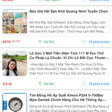
Trang...
Báo Giá Hải Sản Khô Quảng Ninh Tuyển Chọn
Đồ Khô Đặc Sản &Ndash; Sẵn Hàng, Ship Ngay, Làm
Mồi Nhậu Cực Cuốn An Sẵn Số Lượng Lớn Các Loại
Hải Sản Khô Tuyển Chọn , Thích Hợp Làm Mồi Nhậu, Ăn
Vặt, Đãi Khách Hoặc Mua Làm Quà. Sỉ Lẻ Toàn Quốc,
Đóng Hàng Gửi Ngay. Sá Sùng Khô Quan Lạn Vip...
0376 *** ***
Hà Nội
16 phút trước
Lô Góc 2 Măt Tiền Diện Tích 111 M Fun Thổ
Cư Pháp Lý Chuẩn -Vị Chí Lô Đất Cực Thoáng
Mát ,Đất Nằm Mặt Đường Chục
--Hoa Hậu Lô Góc 2 Măt Tiền Rành Cho Ace Có Nhu
Cầu Thích Mua Để Ở Hoăc Đầu Tư , Lô Đất 2 Mặt Tiền
Diện Tích 111 M Fun Thổ Cư Sẫn Sổ Đường Trước Đất
Chuẩn Bị Đang Giải Nhựa Rộng 5,,5 M 2 Ô Tô Tránh
Nhau Vị Trí Đất Sát Trường Học Cấp 1 Thôn Thanh...
3,3 tỷ
Hà Nội
16 phút trước
Tìm Đồng Hồ Áp Suất Kiwon P254 0-700Bar
Mpa Dantek Chính Hãng Cho Hệ Thống Áp
Lực Cao Tại Hà Tĩnh
Đồng Hồ Áp Suất Kiwon P254 0&Ndash;700 Bar/Mpa Là
Gì? Đặc Điểm, Ứng Dụng Và Cách Lựa Chọn Phù Hợp