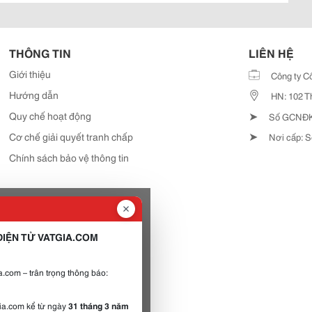
THÔNG TIN
LIÊN HỆ
Giới thiệu
Công ty C
Hướng dẫn
HN: 102 T
➤
Quy chế hoạt động
Số GCNĐKD
➤
Cơ chế giải quyết tranh chấp
Nơi cấp: S
Chính sách bảo vệ thông tin
IỆN TỬ VATGIA.COM
.com – trân trọng thông báo:
gia.com kể từ ngày
31 tháng 3 năm