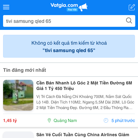
Không có kết quả tìm kiếm từ khoá
"tivi samsung qled 65"
Tin đăng mới nhất
Cần Bán Nhanh Lô Góc 2 Mặt Tiền Đường 6M
Giá 1 Tỷ 450 Triệu
Vị Trí Cách Đà Nẵng Chỉ Khoảng 700M, Nằm Sát Quốc
Lộ 14B. Diện Tích 110M2, Ngang 5,5M Dài 20M, Lô Góc
2 Mặt Tiền Thoáng Đẹp. Đường 6M, 2 Đầu Thông Ra
Quốc Lộ 14B Và Đt609, Di Chuyển Thuận Tiện. Khu Dân
Cư Đông Đúc, Nhà Cửa Hiện Hữu, Tiện Ích...
1,45 tỷ
Quảng Nam
5 phút trước
Săn Vé Cuối Tuần Cùng China Airlines Giảm