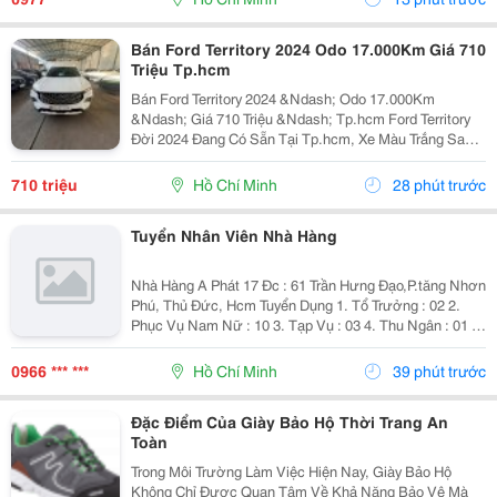
Bán Ford Territory 2024 Odo 17.000Km Giá 710
Triệu Tp.hcm
Bán Ford Territory 2024 &Ndash; Odo 17.000Km
&Ndash; Giá 710 Triệu &Ndash; Tp.hcm Ford Territory
Đời 2024 Đang Có Sẵn Tại Tp.hcm, Xe Màu Trắng Sang
Trọng, Ngoại Hình Hiện Đại, Phù Hợp Nhu Cầu Sử Dụng
Gia Đình, Đi Làm Hoặc Kinh Doanh Dịch Vụ. &Diams;...
710 triệu
Hồ Chí Minh
28 phút trước
Tuyển Nhân Viên Nhà Hàng
Nhà Hàng A Phát 17 Đc : 61 Trần Hưng Đạo,P.tăng Nhơn
Phú, Thủ Đức, Hcm Tuyển Dụng 1. Tổ Trưởng : 02 2.
Phục Vụ Nam Nữ : 10 3. Tạp Vụ : 03 4. Thu Ngân : 01 5.
Tiếp Thực : 02 6. Tả Hổ : 02 Mức Lương + Phụ Cấp :
Thoả Thuận Khi Phỏng...
0966 *** ***
Hồ Chí Minh
39 phút trước
Đặc Điểm Của Giày Bảo Hộ Thời Trang An
Toàn
Trong Môi Trường Làm Việc Hiện Nay, Giày Bảo Hộ
Không Chỉ Được Quan Tâm Về Khả Năng Bảo Vệ Mà