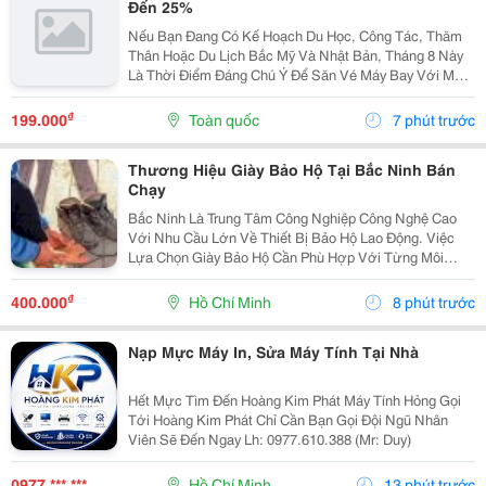
Đến 25%
Nếu Bạn Đang Có Kế Hoạch Du Học, Công Tác, Thăm
Thân Hoặc Du Lịch Bắc Mỹ Và Nhật Bản, Tháng 8 Này
Là Thời Điểm Đáng Chú Ý Để Săn Vé Máy Bay Với Mức
Giá Ưu Đãi. China Airlines Triển Khai Chương Trình Ưu
Đãi Cuối Tuần Giảm Đến 25% Cho Một Số Hành Trình...
₫
199.000
Toàn quốc
7 phút trước
Thương Hiệu Giày Bảo Hộ Tại Bắc Ninh Bán
Chạy
Bắc Ninh Là Trung Tâm Công Nghiệp Công Nghệ Cao
Với Nhu Cầu Lớn Về Thiết Bị Bảo Hộ Lao Động. Việc
Lựa Chọn Giày Bảo Hộ Cần Phù Hợp Với Từng Môi
Trường Làm Việc, Từ Cơ Khí, Sản Xuất Đến Phòng
Sạch, Điện Tử. Bài Viết Cung Cấp Những Thông Tin
₫
400.000
Hồ Chí Minh
8 phút trước
Thực Tế Về...
Nạp Mực Máy In, Sửa Máy Tính Tại Nhà
Hết Mực Tìm Đến Hoàng Kim Phát Máy Tính Hỏng Gọi
Tới Hoàng Kim Phát Chỉ Cần Bạn Gọi Đội Ngũ Nhân
Viên Sẽ Đến Ngay Lh: 0977.610.388 (Mr: Duy)
0977 *** ***
Hồ Chí Minh
13 phút trước