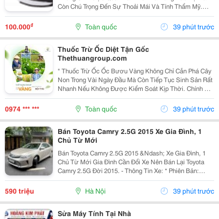
Còn Chú Trọng Đến Sự Thoải Mái Và Tính Thẩm Mỹ.
Chính Vì Vậy, Giày Bảo Hộ Thời Trang An Toàn Đang Trở
Thành Lựa Chọn Được Nhiều Người Lao Động, Kỹ Sư
₫
100.000
Toàn quốc
39 phút trước
Và...
Thuốc Trừ Ốc Diệt Tận Gốc
Thethuangroup.com
" Thuốc Trừ Ốc Ốc Bươu Vàng Không Chỉ Cắn Phá Cây
Non Trong Vài Ngày Đầu Mà Còn Tiếp Tục Sinh Sản Rất
Nhanh Nếu Không Được Kiểm Soát Kịp Thời. Chính Vì
Vậy, Khi Tìm Kiếm Giải Pháp Phòng Trừ, Nhiều Bà Con
Thường Đặt Ra Một Mong Muốn Rất Rõ Ràng: Xử Lý...
0974 *** ***
Toàn quốc
39 phút trước
Bán Toyota Camry 2.5G 2015 Xe Gia Đình, 1
Chủ Từ Mới
Bán Toyota Camry 2.5G 2015 &Ndash; Xe Gia Đình, 1
Chủ Từ Mới Gia Đình Cần Đổi Xe Nên Bán Lại Toyota
Camry 2.5G Đời 2015. - Thông Tin Xe: * Phiên Bản:
Toyota Camry 2.5G * Năm Sản Xuất: 2015 * Odo: 11 Vạn
Km * Xe 1 Chủ Từ Đầu * Xuất Hóa Đơn Công...
590 triệu
Hà Nội
39 phút trước
Sửa Máy Tính Tại Nhà