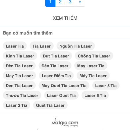
1
2
3
»
XEM THÊM
Bạn có muốn tìm thêm
Laser Tia
Tia Laser
Nguồn Tia Laser
Kính Tia Laser
But Tia Laser
Chống Tia Laser
Đèn Tia Laser
Đèn Tia Laser
May Laser Tia
May Tia Laser
Laser Điểm Tia
Máy Tia Laser
Den Tia Laser
May Quet Tia Laser Tia
Laser 8 Tia
Thước Tia Laser
Laser Quet Tia
Laser 6 Tia
Laser 2 Tia
Quét Tia Laser