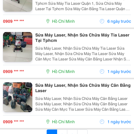
Tphcm Sửa Máy Tia Laser Quận 1, Sửa Chữa Máy
Laser Tại Tphcm Sửa Máy Cân Bằng Tia Laser Quận 1
Nhận Sửa Chữa Máy Cân Bằng Laser Quận 1 Sửa
Chữa Máy Laser Quận 1 Sửa Chữa Máy Laser Bosch ...
0909 *** ***
Hồ Chí Minh
6 ngày trước
Sửa Máy Laser, Nhận Sửa Chữa Máy Tia Laser
Tại Tphcm
Sửa Máy Laser, Nhận Sửa Chữa Máy Tia Laser Sửa
Máy Laser, Nhận Sửa Chữa Máy Tia Laser Sửa Máy
Cân Mực Tia Laser Sửa Máy Cân Bằng Laser Nhận Sửa
Máy Cân Mực Laser Sửa Máy Laser, Sửa Máy Cân Mực
Laser Sửa Máy Laser Bosch Sửa Máy Cân...
0909 *** ***
Hồ Chí Minh
1 ngày trước
Sửa Máy Laser, Nhận Sửa Chữa Máy Cân Bằng
Laser
Sửa Máy Laser, Nhận Sửa Chữa Máy Cân Bằng Laser
Sửa Máy Laser, Nhận Sửa Chữa Máy Cân Bằng Laser
Sửa Máy Cân Mực Tia Laser Sửa Máy Cân Bằng Laser
Nhận Sửa Máy Cân Mực Laser Sửa Máy Laser, Sửa
Máy Cân Mực Laser Sửa Máy Laser Bosch Sửa...
0909 *** ***
Hồ Chí Minh
1 ngày trước