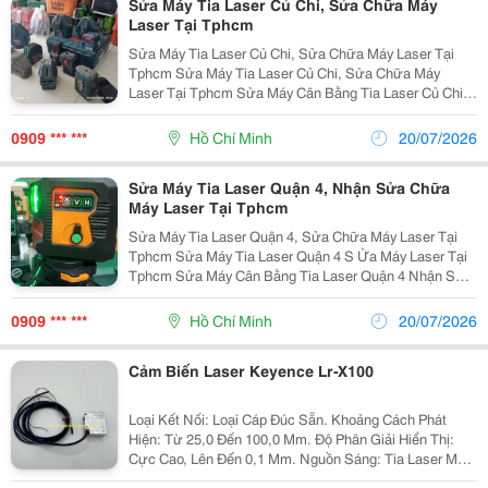
Sửa Máy Tia Laser Củ Chi, Sửa Chữa Máy
Laser Tại Tphcm
Sửa Máy Tia Laser Củ Chi, Sửa Chữa Máy Laser Tại
Tphcm Sửa Máy Tia Laser Củ Chi, Sửa Chữa Máy
Laser Tại Tphcm Sửa Máy Cân Bằng Tia Laser Củ Chi
Nhận Sửa Chữa Máy Cân Bằng Laser Củ Chi Sửa Chữa
Máy Laser Củ Chi Sửa Chữa Máy Laser Bosch ...
0909 *** ***
Hồ Chí Minh
20/07/2026
Sửa Máy Tia Laser Quận 4, Nhận Sửa Chữa
Máy Laser Tại Tphcm
Sửa Máy Tia Laser Quận 4, Sửa Chữa Máy Laser Tại
Tphcm Sửa Máy Tia Laser Quận 4 S Ửa Máy Laser Tại
Tphcm Sửa Máy Cân Bằng Tia Laser Quận 4 Nhận Sửa
Chữa Máy Cân Bằng Laser Quận 4 Sửa Chữa Máy
Laser Quận 4 Sửa Chữa Máy Laser Bosch Sửa...
0909 *** ***
Hồ Chí Minh
20/07/2026
Cảm Biến Laser Keyence Lr-X100
Loại Kết Nối: Loại Cáp Đúc Sẵn. Khoảng Cách Phát
Hiện: Từ 25,0 Đến 100,0 Mm. Độ Phân Giải Hiển Thị:
Cực Cao, Lên Đến 0,1 Mm. Nguồn Sáng: Tia Laser Màu
Xanh Lục (Bước Sóng 505 Nm), Đạt Tiêu Chuẩn An