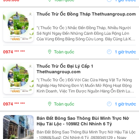
Đường Ống...
Thuốc Trừ Ốc Đồng Tháp Thethuangroup.com
"( Thuốc Trừ Ốc ) Nhắc Đến Đồng Tháp, Nhiều Người
Sẽ Nghĩ Ngay Đến Những Cánh Đồng Lúa Rộng Lớn
Của Vùng Đồng Bằng Sông Cửu Long. Đây Cũng Là Khu
Vực Có Điều Kiện Thuận Lợi Để Cây Lúa Phát Triển,
Nhưng Đồng Thời Ốc Bươu Vàng Cũng Dễ Sinh Sôi,
0974 *** ***
Toàn quốc
1 giờ trước
Đặc...
Thuốc Trừ Ốc Đại Lý Cấp 1
Thethuangroup.com
"( Thuốc Trừ Ốc ) Đối Với Các Cửa Hàng Vật Tư Nông
Nghiệp Hay Những Đơn Vị Muốn Mở Rộng Hoạt Động
Kinh Doanh, Việc Tìm Được Nguồn Hàng Ổn Định Luôn
Là Yếu Tố Quan Trọng Hàng Đầu. Không Chỉ Ảnh Hưởng
Đến Giá Nhập, Nguồn Cung Mà Còn Quyết Định Khả
0974 *** ***
Toàn quốc
1 giờ trước
Năng...
Bán Đất Bông Sao Thông Bùi Minh Trực Nở
Hậu Tài Lộc - 109M2 Chỉ Nhỉnh 6 Tỷ
Bán Đất Bông Sao Thông Bùi Minh Trực Nở Hậu Tài Lộc
- 109M&Sup2; Chỉ Nhỉnh 6 Tỷ .0939345129 + Ngay