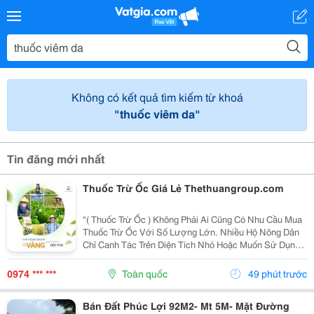
Không có kết quả tìm kiếm từ khoá
"thuốc viêm da"
Tin đăng mới nhất
Thuốc Trừ Ốc Giá Lẻ Thethuangroup.com
"( Thuốc Trừ Ốc ) Không Phải Ai Cũng Có Nhu Cầu Mua
Thuốc Trừ Ốc Với Số Lượng Lớn. Nhiều Hộ Nông Dân
Chỉ Canh Tác Trên Diện Tích Nhỏ Hoặc Muốn Sử Dụng
Thử Trước Khi Quyết Định Nhập Nhiều Hơn. Vì Vậy,
Việc Tìm Kiếm Thuốc Trừ Ốc Giá Lẻ Là Nhu Cầu Rất...
0974 *** ***
Toàn quốc
49 phút trước
Bán Đất Phúc Lợi 92M2- Mt 5M- Mặt Đường