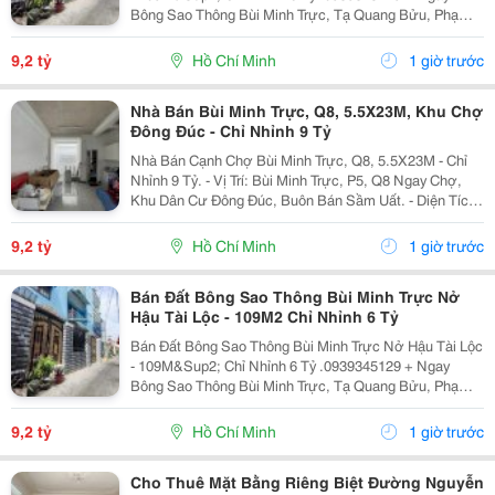
Bông Sao Thông Bùi Minh Trực, Tạ Quang Bửu, Phạm
Thế Hiển, Liên Tỉnh 5... + Tiện Ích: Gần Chợ Nhị Thiên
Đường, Trường Học Các Cấp, Bến Xe Q8......
9,2 tỷ
Hồ Chí Minh
1 giờ trước
Nhà Bán Bùi Minh Trực, Q8, 5.5X23M, Khu Chợ
Đông Đúc - Chỉ Nhỉnh 9 Tỷ
Nhà Bán Cạnh Chợ Bùi Minh Trực, Q8, 5.5X23M - Chỉ
Nhỉnh 9 Tỷ. - Vị Trí: Bùi Minh Trực, P5, Q8 Ngay Chợ,
Khu Dân Cư Đông Đúc, Buôn Bán Sầm Uất. - Diện Tích:
5.5 X 23M Siêu Rộng, Thoáng Mát. Kết Cấu: 1 Trệt 1
Lầu, 5 Phòng Ngủ, Sân Siêu Rộng,...
9,2 tỷ
Hồ Chí Minh
1 giờ trước
Bán Đất Bông Sao Thông Bùi Minh Trực Nở
Hậu Tài Lộc - 109M2 Chỉ Nhỉnh 6 Tỷ
Bán Đất Bông Sao Thông Bùi Minh Trực Nở Hậu Tài Lộc
- 109M&Sup2; Chỉ Nhỉnh 6 Tỷ .0939345129 + Ngay
Bông Sao Thông Bùi Minh Trực, Tạ Quang Bửu, Phạm
Thế Hiển, Liên Tỉnh 5... + Tiện Ích: Gần Chợ Nhị Thiên
Đường, Trường Học Các Cấp, Bến Xe Q8......
9,2 tỷ
Hồ Chí Minh
1 giờ trước
Cho Thuê Mặt Bằng Riêng Biệt Đường Nguyễn