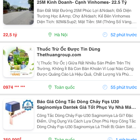
25M Kinh Doanh- Cạnh Vinhomes- 22.5 Tỷ
Bán Đất Mặt Đường 25M Phúc Lợi &Ndash; Đối Diện
Trường Học &Amp; Chợ &Ndash; Kế Bên Vinhomes
Diện Tích: 92M&Sup2; Mặt Tiền: 5M (Thông Số Vàng,
Vuông Vắn). Vị Trí: Mặt Đường 25M, Vỉa Hè Rộng. Tọa
Lạc Tại Trung Tâm Phúc Lợi, Ngay Sát Khu Đô Thị...
22,5 tỷ
Hà Nội
52 phút trước
Thuốc Trừ Ốc Được Tin Dùng
Thethuangroup.com
"( Thuốc Trừ Ốc ) Giữa Rất Nhiều Sản Phẩm Trên Thị
Trường, Không Ít Bà Con Băn Khoăn Vì Loại Nào Cũng
Được Quảng Cáo Là Hiệu Quả, Chất Lượng Và Phù
Hợp Cho Cây Trồng. Tuy Nhiên, Một Sản Phẩm Chỉ Thực
Sự Khẳng Định Được Giá Trị Khi Được Nhiều Người...
0974 *** ***
Toàn quốc
55 phút trước
Báo Giá Công Tắc Dòng Chảy Fqs U30
Saginomiya Dantek Giá Tốt Phục Vụ Nhà Máy
Tại Bến Tre
Công Tắc Dòng Chảy Fqs-U30 Saginomiya Là Gì? Đặc
Điểm, Ứng Dụng Và Cách Lựa Chọn Phù Hợp Công Tắc
Dòng Chảy Fqs-U30 Saginomiya Là Thiết Bị Giám Sát
Lưu Lượng Được Sử Dụng Phổ Biến Trong Các Hệ
Thống Nước Lạnh, Hvac, Chiller, Hệ Thống Bơm,
₫
350.000
Toàn quốc
1 giờ trước