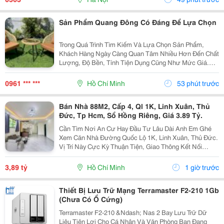
Sản Phẩm Quang Đông Có Đáng Để Lựa Chọn
Trong Quá Trình Tìm Kiếm Và Lựa Chọn Sản Phẩm,
Khách Hàng Ngày Càng Quan Tâm Nhiều Hơn Đến Chất
Lượng, Độ Bền, Tính Tiện Dụng Cũng Như Mức Giá.
Thay Vì Chỉ Dựa Vào Quảng Cáo Hoặc Thông Tin Từ
Người Bán, Nhiều Người Có Xu Hướng Tìm Hiểu Thêm
0961 *** ***
Hồ Chí Minh
53 phút trước
Thông Tin...
Bán Nhà 88M2, Cấp 4, Ql 1K, Linh Xuân, Thủ
Đức, Tp Hcm, Sổ Hồng Riêng, Giá 3.89 Tỷ.
Cần Tìm Nơi An Cư Hay Đầu Tư Lâu Dài Anh Em Ghé
Xem Căn Nhà Đường Quốc Lộ 1K, Linh Xuân, Thủ Đức.
Vị Trí Này Cực Kỳ Thuận Tiện, Giao Thông Kết Nối
Nhanh Chóng, Cực Kỳ Phù Hợp Cho Khách Mua Để Giữ
Tài Sản Hoặc Cho Thuê Đều Rất Ổn Định. Thông Tin...
3,89 tỷ
Hồ Chí Minh
1 giờ trước
Thiết Bị Lưu Trữ Mạng Terramaster F2-210 1Gb
(Chưa Có Ổ Cứng)
Terramaster F2-210 &Ndash; Nas 2 Bay Lưu Trữ Dữ
Liệu Tiện Lợi Cho Cá Nhân Và Văn Phòng Bạn Đang