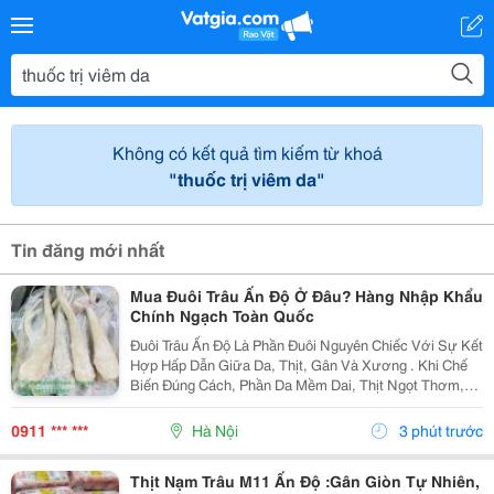
Không có kết quả tìm kiếm từ khoá
"thuốc trị viêm da"
Tin đăng mới nhất
Mua Đuôi Trâu Ấn Độ Ở Đâu? Hàng Nhập Khẩu
Chính Ngạch Toàn Quốc
Đuôi Trâu Ấn Độ Là Phần Đuôi Nguyên Chiếc Với Sự Kết
Hợp Hấp Dẫn Giữa Da, Thịt, Gân Và Xương . Khi Chế
Biến Đúng Cách, Phần Da Mềm Dai, Thịt Ngọt Thơm,
Gân Có Độ Giòn Sần Sật Và Nước Dùng Đậm Vị Tự
Nhiên. Sản Phẩm Được Nhập Khẩu Chính Ngạch Từ
0911 *** ***
Hà Nội
3 phút trước
Ấn...
Thịt Nạm Trâu M11 Ấn Độ :Gân Giòn Tự Nhiên,