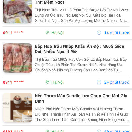
Thịt Mềm Ngọt
Thịt Nạm Trâu M11 Là Phần Thịt Được Lấy Từ Khu Vực
Bụng Và Ức Trâu, Nổi Bật Với Sự Kết Hợp Hài Hòa
Giữa Thịt Nạc, Gân Và Một Lượng Mỡ Tự Nhiên . Nhờ
Vậy, Nạm Trâu Có Độ Mềm Ngọt Của Thịt, Xen Lẫn Độ
Giòn Dai Hấp Dẫn Của Gân, Khi Chế Biến Đậm Vị
0911 *** ***
Hà Nội
14 phút trước
Nhưng...
Bắp Hoa Trâu Nhập Khẩu Ấn Độ : M60S Giòn
Dai, Nhiều Nạc, Ít Mỡ
Thịt Bắp Trâu M60S Hay Còn Gọi Là Bắp Hoa Trâu, Bắp
Chuột Trâu , Là Phần Thịt Được Nhiều Nhà Hàng Ưa
Chuộng Nhờ Những Đường Gân Hoa Đan Xen Tự
Nhiên Trong Thớ Thịt . Khi Chế Biến, Phần Thịt Săn
Chắc, Ngọt Đậm, Kết Hợp Cùng Độ Giòn Dai Sần Sật
0911 *** ***
Hà Nội
24 phút trước
Của Gân...
Nến Thơm Mây Candle Lựa Chọn Cho Mọi Gia
Đình
Khám Phá Nến Thơm Mây Candle Với Hương Thơm
Dịu Nhẹ, Thành Phần An Toàn Và Thiết Kế Tinh Tế Giúp
Thư Giãn Tinh Thần, Cải Thiện Không Gian Sống Hiệu
Quả. Nến Thơm Mây Candle &Ndash; Giải Pháp Thư
Giãn Cho Cuộc Sống Hiện Đại Trong Cuộc Sống Hiện...
0303 *** ***
Hà Nội
49 phút trước