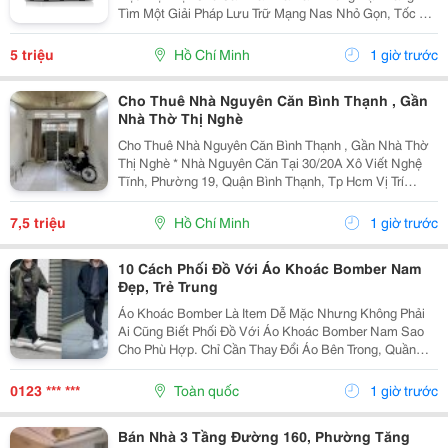
Tìm Một Giải Pháp Lưu Trữ Mạng Nas Nhỏ Gọn, Tốc Độ
Ổn Định Và Hỗ Trợ Nhiều Tính Năng Sao Lưu?
Terramaster F2-210 Là Lựa Chọn Phù Hợp Cho Cá
5 triệu
Hồ Chí Minh
1 giờ trước
Nhân, Gia...
Cho Thuê Nhà Nguyên Căn Bình Thạnh , Gần
Nhà Thờ Thị Nghè
Cho Thuê Nhà Nguyên Căn Bình Thạnh , Gần Nhà Thờ
Thị Nghè * Nhà Nguyên Căn Tại 30/20A Xô Viết Nghệ
Tĩnh, Phường 19, Quận Bình Thạnh, Tp Hcm Vị Trí
Thuận Tiện, Khu Dân Cư Hiện Hữu, Di Chuyển Nhanh
Sang Trung Tâm. * Diện Tích 57M&Sup2; ( Ngang 4M,...
7,5 triệu
Hồ Chí Minh
1 giờ trước
10 Cách Phối Đồ Với Áo Khoác Bomber Nam
Đẹp, Trẻ Trung
Áo Khoác Bomber Là Item Dễ Mặc Nhưng Không Phải
Ai Cũng Biết Phối Đồ Với Áo Khoác Bomber Nam Sao
Cho Phù Hợp. Chỉ Cần Thay Đổi Áo Bên Trong, Quần
Hoặc Giày, Bạn Đã Có Thể Tạo Nên Nhiều Outfit Khác
Nhau Để Đi Làm, Dạo Phố Hay Gặp Gỡ Bạn Bè. Trong...
0123 *** ***
Toàn quốc
1 giờ trước
Bán Nhà 3 Tầng Đường 160, Phường Tăng