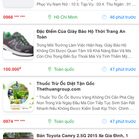
Phục Vụ Nam Nữ : 10 3. Tạp Vụ : 03 4. Thu Ngân : 01 5.
Tiếp Thực : 02 6. Tả Hổ : 02 Mức Lương + Phụ Cấp :
Thoả Thuận Khi Phỏng...
0966 *** ***
Hồ Chí Minh
46 phút trước
Đặc Điểm Của Giày Bảo Hộ Thời Trang An
Toàn
Trong Môi Trường Làm Việc Hiện Nay, Giày Bảo Hộ
Không Chỉ Được Quan Tâm Về Khả Năng Bảo Vệ Mà
Còn Chú Trọng Đến Sự Thoải Mái Và Tính Thẩm Mỹ.
Chính Vì Vậy, Giày Bảo Hộ Thời Trang An Toàn Đang Trở
Thành Lựa Chọn Được Nhiều Người Lao Động, Kỹ Sư
₫
100.000
Toàn quốc
47 phút trước
Và...
Thuốc Trừ Ốc Diệt Tận Gốc
Thethuangroup.com
" Thuốc Trừ Ốc Ốc Bươu Vàng Không Chỉ Cắn Phá Cây
Non Trong Vài Ngày Đầu Mà Còn Tiếp Tục Sinh Sản Rất
Nhanh Nếu Không Được Kiểm Soát Kịp Thời. Chính Vì
Vậy, Khi Tìm Kiếm Giải Pháp Phòng Trừ, Nhiều Bà Con
Thường Đặt Ra Một Mong Muốn Rất Rõ Ràng: Xử Lý...
0974 *** ***
Toàn quốc
47 phút trước
Bán Toyota Camry 2.5G 2015 Xe Gia Đình, 1