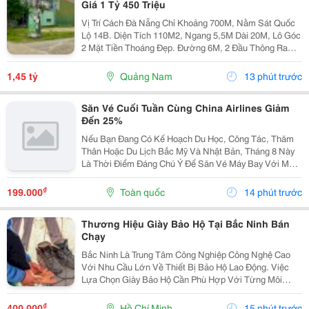
Giá 1 Tỷ 450 Triệu
Vị Trí Cách Đà Nẵng Chỉ Khoảng 700M, Nằm Sát Quốc
Lộ 14B. Diện Tích 110M2, Ngang 5,5M Dài 20M, Lô Góc
2 Mặt Tiền Thoáng Đẹp. Đường 6M, 2 Đầu Thông Ra
Quốc Lộ 14B Và Đt609, Di Chuyển Thuận Tiện. Khu Dân
Cư Đông Đúc, Nhà Cửa Hiện Hữu, Tiện Ích...
1,45 tỷ
Quảng Nam
13 phút trước
Săn Vé Cuối Tuần Cùng China Airlines Giảm
Đến 25%
Nếu Bạn Đang Có Kế Hoạch Du Học, Công Tác, Thăm
Thân Hoặc Du Lịch Bắc Mỹ Và Nhật Bản, Tháng 8 Này
Là Thời Điểm Đáng Chú Ý Để Săn Vé Máy Bay Với Mức
Giá Ưu Đãi. China Airlines Triển Khai Chương Trình Ưu
Đãi Cuối Tuần Giảm Đến 25% Cho Một Số Hành Trình...
₫
199.000
Toàn quốc
14 phút trước
Thương Hiệu Giày Bảo Hộ Tại Bắc Ninh Bán
Chạy
Bắc Ninh Là Trung Tâm Công Nghiệp Công Nghệ Cao
Với Nhu Cầu Lớn Về Thiết Bị Bảo Hộ Lao Động. Việc
Lựa Chọn Giày Bảo Hộ Cần Phù Hợp Với Từng Môi
Trường Làm Việc, Từ Cơ Khí, Sản Xuất Đến Phòng
Sạch, Điện Tử. Bài Viết Cung Cấp Những Thông Tin
₫
400.000
Hồ Chí Minh
15 phút trước