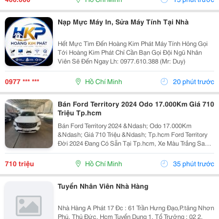
Thực Tế Về...
Nạp Mực Máy In, Sửa Máy Tính Tại Nhà
Hết Mực Tìm Đến Hoàng Kim Phát Máy Tính Hỏng Gọi
Tới Hoàng Kim Phát Chỉ Cần Bạn Gọi Đội Ngũ Nhân
Viên Sẽ Đến Ngay Lh: 0977.610.388 (Mr: Duy)
0977 *** ***
Hồ Chí Minh
20 phút trước
Bán Ford Territory 2024 Odo 17.000Km Giá 710
Triệu Tp.hcm
Bán Ford Territory 2024 &Ndash; Odo 17.000Km
&Ndash; Giá 710 Triệu &Ndash; Tp.hcm Ford Territory
Đời 2024 Đang Có Sẵn Tại Tp.hcm, Xe Màu Trắng Sang
Trọng, Ngoại Hình Hiện Đại, Phù Hợp Nhu Cầu Sử Dụng
Gia Đình, Đi Làm Hoặc Kinh Doanh Dịch Vụ. &Diams;...
710 triệu
Hồ Chí Minh
35 phút trước
Tuyển Nhân Viên Nhà Hàng
Nhà Hàng A Phát 17 Đc : 61 Trần Hưng Đạo,P.tăng Nhơn
Phú, Thủ Đức, Hcm Tuyển Dụng 1. Tổ Trưởng : 02 2.