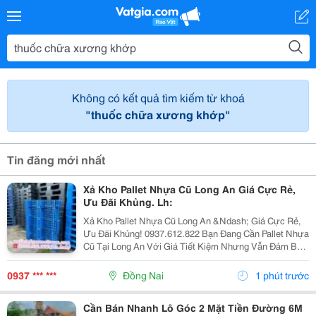
Không có kết quả tìm kiếm từ khoá
"thuốc chữa xương khớp"
Tin đăng mới nhất
Xả Kho Pallet Nhựa Cũ Long An Giá Cực Rẻ,
Ưu Đãi Khủng. Lh:
Xả Kho Pallet Nhựa Cũ Long An &Ndash; Giá Cực Rẻ,
Ưu Đãi Khủng! 0937.612.822 Bạn Đang Cần Pallet Nhựa
Cũ Tại Long An Với Giá Tiết Kiệm Nhưng Vẫn Đảm Bảo
Chất Lượng? Đừng Bỏ Lỡ Chương Trình Xả Kho Số
Lượng Lớn Với Mức Giá Cực Ưu Đãi! ✅ Sản Phẩm...
0937 *** ***
Đồng Nai
1 phút trước
Cần Bán Nhanh Lô Góc 2 Mặt Tiền Đường 6M