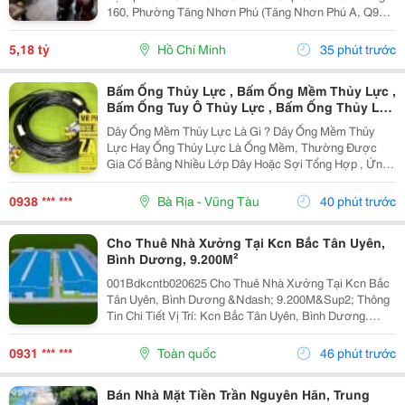
160, Phường Tăng Nhơn Phú (Tăng Nhơn Phú A, Q9
Cũ). Vị Trí Nhà Nằm Trong Khu Dân Cư Ổn Định, Giao
Thông Thuận Tiện Chỉ Vài Bước Là Ra Lã Xuân Oai,
5,18 tỷ
Hồ Chí Minh
35 phút trước
Lê...
Bấm Ống Thủy Lực , Bấm Ống Mềm Thủy Lực ,
Bấm Ống Tuy Ô Thủy Lực , Bấm Ống Thủy Lực
Bọc Lưới , Bấm Ống Thủy Lực Koman , Bấm
Dây Ống Mềm Thủy Lực Là Gì ? Dây Ống Mềm Thủy
Ống Thủy Lực Italy , Bấm Ống Thủy Lực 1Sn ,
Lực Hay Ống Thủy Lực Là Ống Mềm, Thường Được
Bấm Ống Thủy Lực 2Sn , Bấm Ống Thủy Lực
Gia Cố Bằng Nhiều Lớp Dây Hoặc Sợi Tổng Hợp , Ứng
4Sn
Dụng Để Vận Chuyển Chất Lỏng Thủy Lực Trong Hệ
Thống Thủy Lực. Những Ống Này Rất Cần Thiết Để
0938 *** ***
Bà Rịa - Vũng Tàu
40 phút trước
Truyền Lực...
Cho Thuê Nhà Xưởng Tại Kcn Bắc Tân Uyên,
Bình Dương, 9.200M²
001Bdkcntb020625 Cho Thuê Nhà Xưởng Tại Kcn Bắc
Tân Uyên, Bình Dương &Ndash; 9.200M&Sup2; Thông
Tin Chi Tiết Vị Trí: Kcn Bắc Tân Uyên, Bình Dương.
Tổng Diện Tích Khuôn Viên: 15.000M&Sup2; Diện Tích
Sử Dụng Tổng Diện Tích Xây Dựng: 9.200M&Sup2;...
0931 *** ***
Toàn quốc
46 phút trước
Bán Nhà Mặt Tiền Trần Nguyên Hãn, Trung