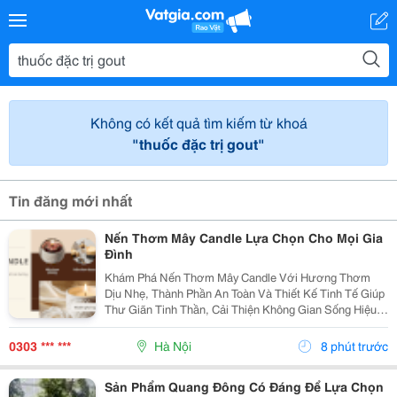
Không có kết quả tìm kiếm từ khoá
"thuốc đặc trị gout"
Tin đăng mới nhất
Nến Thơm Mây Candle Lựa Chọn Cho Mọi Gia
Đình
Khám Phá Nến Thơm Mây Candle Với Hương Thơm
Dịu Nhẹ, Thành Phần An Toàn Và Thiết Kế Tinh Tế Giúp
Thư Giãn Tinh Thần, Cải Thiện Không Gian Sống Hiệu
Quả. Nến Thơm Mây Candle &Ndash; Giải Pháp Thư
Giãn Cho Cuộc Sống Hiện Đại Trong Cuộc Sống Hiện...
0303 *** ***
Hà Nội
8 phút trước
Sản Phẩm Quang Đông Có Đáng Để Lựa Chọn