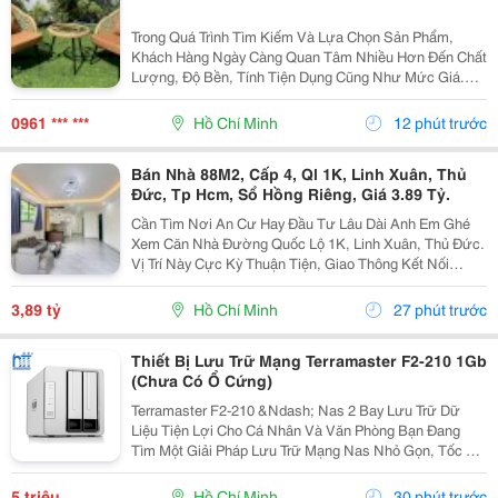
Trong Quá Trình Tìm Kiếm Và Lựa Chọn Sản Phẩm,
Khách Hàng Ngày Càng Quan Tâm Nhiều Hơn Đến Chất
Lượng, Độ Bền, Tính Tiện Dụng Cũng Như Mức Giá.
Thay Vì Chỉ Dựa Vào Quảng Cáo Hoặc Thông Tin Từ
Người Bán, Nhiều Người Có Xu Hướng Tìm Hiểu Thêm
0961 *** ***
Hồ Chí Minh
12 phút trước
Thông Tin...
Bán Nhà 88M2, Cấp 4, Ql 1K, Linh Xuân, Thủ
Đức, Tp Hcm, Sổ Hồng Riêng, Giá 3.89 Tỷ.
Cần Tìm Nơi An Cư Hay Đầu Tư Lâu Dài Anh Em Ghé
Xem Căn Nhà Đường Quốc Lộ 1K, Linh Xuân, Thủ Đức.
Vị Trí Này Cực Kỳ Thuận Tiện, Giao Thông Kết Nối
Nhanh Chóng, Cực Kỳ Phù Hợp Cho Khách Mua Để Giữ
Tài Sản Hoặc Cho Thuê Đều Rất Ổn Định. Thông Tin...
3,89 tỷ
Hồ Chí Minh
27 phút trước
Thiết Bị Lưu Trữ Mạng Terramaster F2-210 1Gb
(Chưa Có Ổ Cứng)
Terramaster F2-210 &Ndash; Nas 2 Bay Lưu Trữ Dữ
Liệu Tiện Lợi Cho Cá Nhân Và Văn Phòng Bạn Đang
Tìm Một Giải Pháp Lưu Trữ Mạng Nas Nhỏ Gọn, Tốc Độ
Ổn Định Và Hỗ Trợ Nhiều Tính Năng Sao Lưu?
Terramaster F2-210 Là Lựa Chọn Phù Hợp Cho Cá
5 triệu
Hồ Chí Minh
30 phút trước