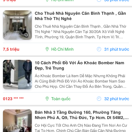
Nhân, Gia...
Cho Thuê Nhà Nguyên Căn Bình Thạnh , Gần
Nhà Thờ Thị Nghè
Cho Thuê Nhà Nguyên Căn Bình Thạnh , Gần Nhà Thờ
Thị Nghè * Nhà Nguyên Căn Tại 30/20A Xô Viết Nghệ
Tĩnh, Phường 19, Quận Bình Thạnh, Tp Hcm Vị Trí
Thuận Tiện, Khu Dân Cư Hiện Hữu, Di Chuyển Nhanh
Sang Trung Tâm. * Diện Tích 57M&Sup2; ( Ngang 4M,...
7,5 triệu
Hồ Chí Minh
31 phút trước
10 Cách Phối Đồ Với Áo Khoác Bomber Nam
Đẹp, Trẻ Trung
Áo Khoác Bomber Là Item Dễ Mặc Nhưng Không Phải
Ai Cũng Biết Phối Đồ Với Áo Khoác Bomber Nam Sao
Cho Phù Hợp. Chỉ Cần Thay Đổi Áo Bên Trong, Quần
Hoặc Giày, Bạn Đã Có Thể Tạo Nên Nhiều Outfit Khác
Nhau Để Đi Làm, Dạo Phố Hay Gặp Gỡ Bạn Bè. Trong...
0123 *** ***
Toàn quốc
32 phút trước
Bán Nhà 3 Tầng Đường 160, Phường Tăng
Nhơn Phú A, Q9, Thủ Đức, Tp Hcm. Dt 54M2,
Sổ Hồng Riêng. Giá 5,18 Tỷ
Cơ Hội Cực Tốt Cho Anh Chị Nào Đang Tìm Nơi An Cư
Tại Tp Hcm. Chính Chủ Cần Bán Gấp Căn Nhà Đường