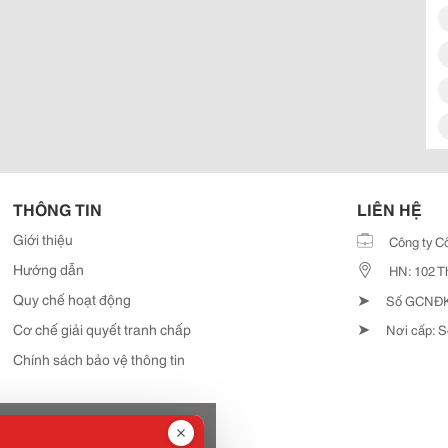
THÔNG TIN
LIÊN HỆ
Giới thiệu
Công ty C
Hướng dẫn
HN: 102 T
➤
Quy chế hoạt động
Số GCNĐKD
➤
Cơ chế giải quyết tranh chấp
Nơi cấp: S
Chính sách bảo vệ thông tin