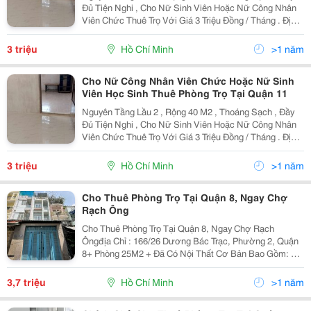
Đủ Tiện Nghi , Cho Nữ Sinh Viên Hoặc Nữ Công Nhân
Viên Chức Thuê Trọ Với Giá 3 Triệu Đồng / Tháng . Địa
Chỉ Nhà : 254/43 Thái Phiên , P.8 , Q.11 . Liên Hệ Với
Chú Lê Theo Số Điện Thoại :0328859135
3 triệu
Hồ Chí Minh
>1 năm
Cho Nữ Công Nhân Viên Chức Hoặc Nữ Sinh
Viên Học Sinh Thuê Phòng Trọ Tại Quận 11
Nguyên Tầng Lầu 2 , Rộng 40 M2 , Thoáng Sạch , Đầy
Đủ Tiện Nghi , Cho Nữ Sinh Viên Hoặc Nữ Công Nhân
Viên Chức Thuê Trọ Với Giá 3 Triệu Đồng / Tháng . Địa
Chỉ Nhà : 254/43 Thái Phiên , P.8 , Q.11 . Liên Hệ Với
Chú Lê Theo Số Điện Thoại :0328859135
3 triệu
Hồ Chí Minh
>1 năm
Cho Thuê Phòng Trọ Tại Quận 8, Ngay Chợ
Rạch Ông
Cho Thuê Phòng Trọ Tại Quận 8, Ngay Chợ Rạch
Ôngđịa Chỉ : 166/26 Dương Bác Trạc, Phường 2, Quận
8+ Phòng 25M2 + Đã Có Nội Thất Cơ Bản Bao Gồm: Tủ
Quần Áo,Giường, Nệm, Tủ Lạnh, Máy Lạnh, Máy Giặt,
Có Bếp Nấu Ăn, Để Xe Riêng Trong Nhà, Phòng Có
3,7 triệu
Hồ Chí Minh
>1 năm
Ban...