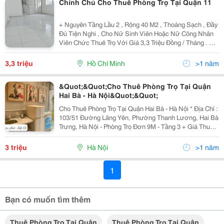
Chính Chủ Cho Thuê Phòng Trọ Tại Quận 11
+ Nguyên Tầng Lầu 2 , Rộng 40 M2 , Thoáng Sạch , Đầy
Đủ Tiện Nghi , Cho Nữ Sinh Viên Hoặc Nữ Công Nhân
Viên Chức Thuê Trọ Với Giá 3,3 Triệu Đồng / Tháng . Địa
Chỉ Nhà : 254/43 Thái Phiên , P.8 , Q.11 . Liên Hệ Với Ch
Ủ Nhà Theo Số Điện Thoại :0328859
3,3 triệu
Hồ Chí Minh
>1 năm
&Quot;&Quot;Cho Thuê Phòng Trọ Tại Quận
Hai Bà - Hà Nội&Quot;&Quot;
Cho Thuê Phòng Trọ Tại Quận Hai Bà - Hà Nội * Địa Chỉ :
103/51 Đường Lãng Yên, Phường Thanh Lương, Hai Bà
Trưng, Hà Nội - Phòng Trọ Đơn 9M - Tầng 3 + Giá Thuê :
3 Triệu/Tháng - Phòng Trọ Đôi 25M - Tầng 4 + Giá Thuê :
4,5 Triệu/Tháng * Full Nội...
3 triệu
Hà Nội
>1 năm
1
Bạn có muốn tìm thêm
Thuê Phòng Trọ Tại Quận
Thuê Phòng Trọ Tại Quận