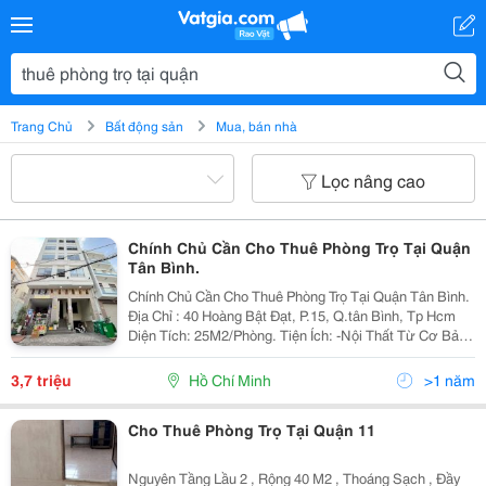
Trang Chủ
Bất động sản
Mua, bán nhà
Lọc nâng cao
Chính Chủ Cần Cho Thuê Phòng Trọ Tại Quận
Tân Bình.
Chính Chủ Cần Cho Thuê Phòng Trọ Tại Quận Tân Bình.
Địa Chỉ : 40 Hoàng Bật Đạt, P.15, Q.tân Bình, Tp Hcm
Diện Tích: 25M2/Phòng. Tiện Ích: -Nội Thất Từ Cơ Bản
Đến Đầy Đủ Như Hình. Phòng Có Gác - Bãi Xe Rộng Rãi
Có Bảo Vệ 24/7. Camera An Ninh,...
3,7 triệu
Hồ Chí Minh
>1 năm
Cho Thuê Phòng Trọ Tại Quận 11
Nguyên Tầng Lầu 2 , Rộng 40 M2 , Thoáng Sạch , Đầy