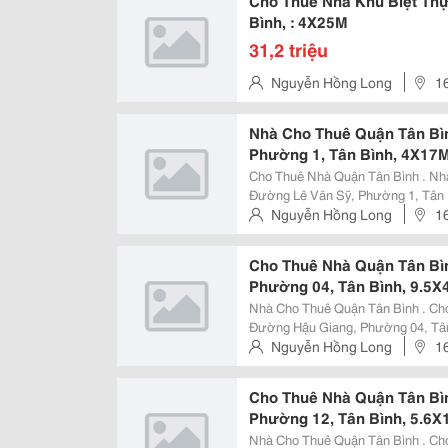
Cho Thuê Nhà Khu Biệt Thự
Bình, : 4X25M
31,2 triệu
Nguyễn Hồng Long
1
Nhuận . Tp Hồ Chí Minh
Nhà Cho Thuê Quận Tân Bìn
Phường 1, Tân Bình, 4X17M, 
Cho Thuê Nhà Quận Tân Bình . Nh
Đường Lê Văn Sỹ, Phường 1, Tân Bình, 4
Mặt Tiền Đường Lê Văn Sỹ, Phường 1, Tân Bình * Diện
Nguyễn Hồng Long
1
Kế Nhà : - Kết Cấu: 1Trệt,
Nhuận . Tp Hồ Chí Minh
Cho Thuê Nhà Quận Tân Bì
Phường 04, Tân Bình, 9.5X4
Nhà Cho Thuê Quận Tân Bình . Ch
Đường Hậu Giang, Phường 04, Tân B
Địa Chỉ: Hẻm Xe Hơi Đường Hậu Giang, P
Nguyễn Hồng Long
1
Dtkd: 9.5X44M, Dtsd: 8X15M * Thi
Nhuận . Tp Hồ Chí Minh
Cho Thuê Nhà Quận Tân Bì
Phường 12, Tân Bình, 5.6X12
Nhà Cho Thuê Quận Tân Bình . Ch