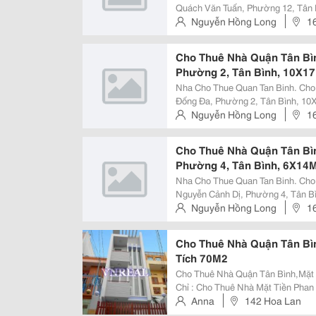
Quách Văn Tuấn, Phường 12, Tân Bình, 5
Hẻm Xe Hơi Đường Quách Văn Tuấn, Phường 
Nguyễn Hồng Long
1
Kết Cấu Thiết Kế : 5.6X12M,
Nhuận . Tp Hồ Chí Minh
Cho Thuê Nhà Quận Tân Bì
Phường 2, Tân Bình, 10X17M
Nha Cho Thue Quan Tan Binh. Cho
Đống Đa, Phường 2, Tân Bình, 10X17M, 1Trệ
Tiền Đường Đống Đa, Phường 2, Tân Bình * Diện Tích &Amp;
Nguyễn Hồng Long
1
Kế : 10X17M, 1Trệt, Lửng, 2
Nhuận . Tp Hồ Chí Minh
Cho Thuê Nhà Quận Tân Bì
Phường 4, Tân Bình, 6X14M, 
Nha Cho Thue Quan Tan Binh. Ch
Nguyễn Cảnh Dị, Phường 4, Tân Bình, 6X
Hẻm Xe Hơi Đường Nguyễn Cảnh Dị, Phường 4
Nguyễn Hồng Long
1
Kết Cấu Thiết Kế : 6X14M, Trệt,
Nhuận . Tp Hồ Chí Minh
Cho Thuê Nhà Quận Tân Bì
Tích 70M2
Cho Thuê Nhà Quận Tân Bình,Mặt T
Chỉ : Cho Thuê Nhà Mặt Tiền Phan
Cho Thuê Nhà Mặt Tiền Phan Cự Lư
Anna
142 Hoa Lan
Nhà Đẹp, Mới Xây Dựng, M