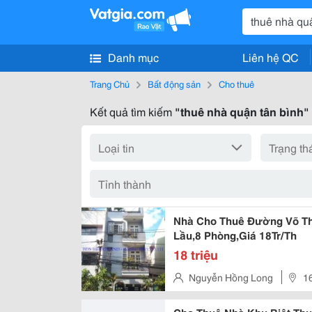
Danh mục
Liên hệ QC
Trang Chủ
Bất động sản
Cho thuê
Kết quả tìm kiếm
"thuê nhà quận tân bình"
Nhà Cho Thuê Đường Võ Thị
Lầu,8 Phòng,Giá 18Tr/Th
18 triệu
Nguyễn Hồng Long
1
Nhuận . Tp Hồ Chí Minh