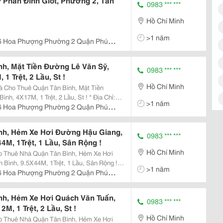
 Phan Đình Giót, Phường 2, Tân
0983 *** ***
Hồ Chí Minh
>1 năm
6 Hoa Phượng Phường 2 Quận Phú
h, Mặt Tiền Đường Lê Văn Sỹ,
0983 *** ***
1 Trệt, 2 Lầu, St !
Hồ Chí Minh
à Cho Thuê Quận Tân Bình, Mặt Tiền
X17M, 1 Trệt, 2 Lầu, St ! * Địa Chỉ:
>1 năm
 Tích : 4X17M * Thiết
6 Hoa Phượng Phường 2 Quận Phú
nh, Hẻm Xe Hơi Đường Hậu Giang,
0983 *** ***
4M, 1Trệt, 1 Lầu, Sân Rộng !
Hồ Chí Minh
o Thuê Nhà Quận Tân Bình, Hẻm Xe Hơi
ình, 9.5X44M, 1Trệt, 1 Lầu, Sân Rộng ! *
>1 năm
hường 04, Tân Bình * Diện Tích:
6 Hoa Phượng Phường 2 Quận Phú
nh, Hẻm Xe Hơi Quách Văn Tuấn,
0983 *** ***
M, 1 Trệt, 2 Lầu, St !
Hồ Chí Minh
o Thuê Nhà Quận Tân Bình, Hẻm Xe Hơi