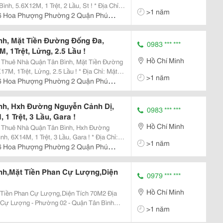
.6X12M, 1 Trệt, 2 Lầu, St ! * Địa Chỉ:
>1 năm
12, Tân Bình * Diện Tích &Amp;
6 Hoa Phượng Phường 2 Quận Phú
nh, Mặt Tiền Đường Đống Đa,
0983 *** ***
, 1Trệt, Lửng, 2.5 Lầu !
Hồ Chí Minh
 Thuê Nhà Quận Tân Bình, Mặt Tiền Đường
t, Lửng, 2.5 Lầu ! * Địa Chỉ: Mặt
>1 năm
 Kết Cấu Thiết
6 Hoa Phượng Phường 2 Quận Phú
nh, Hxh Đường Nguyễn Cảnh Dị,
0983 *** ***
1 Trệt, 3 Lầu, Gara !
Hồ Chí Minh
o Thuê Nhà Quận Tân Bình, Hxh Đường
14M, 1 Trệt, 3 Lầu, Gara ! * Địa Chỉ:
>1 năm
, Tân Bình * Diện Tích &Amp;
6 Hoa Phượng Phường 2 Quận Phú
nh,Mặt Tiền Phan Cự Lượng,Diện
0979 *** ***
Hồ Chí Minh
iền Phan Cự Lượng,Diện Tích 70M2 Địa
 Cự Lượng - Phường 02 - Quận Tân Bình
>1 năm
ợng - F2 - Qtb: 3,5X20; 2 Lầu, 04 Phòng,