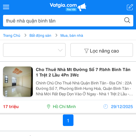
Trang Chủ
Bất động sản
Mua, bán nhà
Lọc nâng cao
Cho Thuê Nhà Mt Đường Số 7 P.bhh Bình Tân
1 Trệt 2 Lầu 4Pn 3Wc
Chính Chủ Cho Thuê Nhà Quận Bình Tân - Địa Chỉ : 22A
Đường Số 7, Phường Bình Hưng Hoà, Quận Bình Tân -
Nhà Mới Rất Đẹp Dọn Vào Ở Ngay - Nhà 1 Trệt 2 Lầu -
Bao Gồm : 4 Phòng Ngủ, 1 Phòng Khách, 1 Bếp, 3Wc -
Diện Tích : 5M X 18M Nở Hậu - Vị...
17 triệu
Hồ Chí Minh
29/12/2025
1