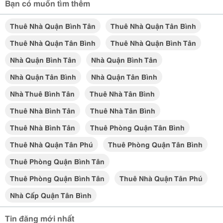
Bạn có muốn tìm thêm
Thuê Nhà Quận Bình Tân
Thuê Nhà Quận Tân Bình
Thuê Nhà Quận Tân Bình
Thuê Nhà Quận Bình Tân
Nhà Quận Bình Tân
Nhà Quận Bình Tân
Nhà Quận Tân Bình
Nhà Quận Tân Bình
Nhà Thuê Bình Tân
Thuê Nhà Tân Bình
Thuê Nhà Bình Tân
Thuê Nhà Tân Bình
Thuê Nhà Bình Tân
Thuê Phòng Quận Tân Bình
Thuê Nhà Quận Tân Phú
Thuê Phòng Quận Tân Bình
Thuê Phòng Quận Bình Tân
Thuê Phòng Quận Bình Tân
Thuê Nhà Quận Tân Phú
Nhà Cấp Quận Tân Bình
Tin đăng mới nhất