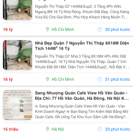
Nguyễn Thị Thập Q7 144M&Sup2; 3 Tầng 4Pn 4Wc
Ngang 8M 16 Tỷ Nhà Rộng, Khuôn Đất Đẹp, Công Năng
Vừa Đủ Cho Gia Đình, Phù Hợp Khách Hàng Muốn Tìm
Tài Sản Có Giá Trị Sử Dụng Thực Tế Tại Quận 7. Khuôn
Đất 8X18M, Tổng Diện Tích 144M&Sup2;, Nhà Xây 3...
16 tỷ
Hồ Chí Minh
30 phút trước
Nhà Đẹp Quận 7 Nguyễn Thị Thập 8X18M Diện
Tích 144M² 16 Tỷ
Nguyễn Thị Thập Q7 Nhà 3 Tầng 8X18M 4Pn 4Wc Đất
144M&Sup2; 16 Tỷ Nhà Nguyễn Thị Thập, Quận 7 Với
Khuôn Đất 8X18M, Diện Tích 144M&Sup2;, Nổi Bật Với
Ngang 8M &Ndash; Phù Hợp Khách Hàng Cần Không
Gian Rộng Để Ở Và Có Giá Trị Khai Thác Lâu Dài.
16 tỷ
Hồ Chí Minh
31 phút trước
Thông...
Sang Nhượng Quán Cafe View Hồ Văn Quán -
Địa Chỉ: 77 Hồ Văn Quán, Hà Đông, Hà Nội Khu
Vực Kinh Doanh Sầm Uất
☕ Sang Nhượng Quán Cafe View Hồ Văn Quán - Vào
Kinh Doanh Ngay! ☕ Bạn Đang Tìm Kiếm Mặt Bằng Mở
Quán Cafe, Đồ Uống Tại Khu Vực Sầm Uất Hà Đông?
Đây Chính Là Cơ Hội Vàng Dành Cho Bạn! Thông Tin
Chi Tiết: ◇ Địa Chỉ: 77 Hồ Văn Quán, Hà Đông, Hà...
15 triệu
Hà Nội
33 phút trước