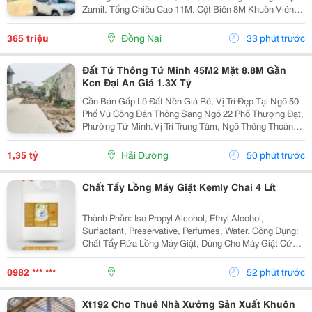
Zamil. Tổng Chiều Cao 11M. Cột Biên 8M Khuôn Viên
4700M2 ( 42M X 112M ) &Bull; Dt Nx Sản Xuất : 38M X
91M ( 3480 M&Sup2; ) &Bull; Dt Văn Phòng...
365 triệu
Đồng Nai
33 phút trước
Đất Tứ Thông Tứ Minh 45M2 Mặt 8.8M Gần
Kcn Đại An Giá 1.3X Tỷ
Cần Bán Gấp Lô Đất Nền Giá Rẻ, Vị Trí Đẹp Tại Ngõ 50
Phố Vũ Công Đán Thông Sang Ngõ 22 Phố Thượng Đạt,
Phường Tứ Minh. Vị Trí Trung Tâm, Ngõ Thông Thoáng,
Bán Kính 300M Đầy Đủ Chợ Dân Sinh, Trường Học Các
Cấp Và Khu Công Nghiệp Đại An. Khu Vực Dân...
1,35 tỷ
Hải Dương
50 phút trước
Chất Tẩy Lồng Máy Giặt Kemly Chai 4 Lít
Thành Phần: Iso Propyl Alcohol, Ethyl Alcohol,
Surfactant, Preservative, Perfumes, Water. Công Dụng:
Chất Tẩy Rửa Lồng Máy Giặt, Dùng Cho Máy Giặt Cửa
Trên, Máy Giặt Cửa Trước. Cách Dùng: Sử Dụng Từ 5-
10 Gam/Lít. Nếu Máy Giặt 7 Kg Thì Chọn Mức...
0982 *** ***
52 phút trước
Xt192 Cho Thuê Nhà Xưởng Sản Xuất Khuôn