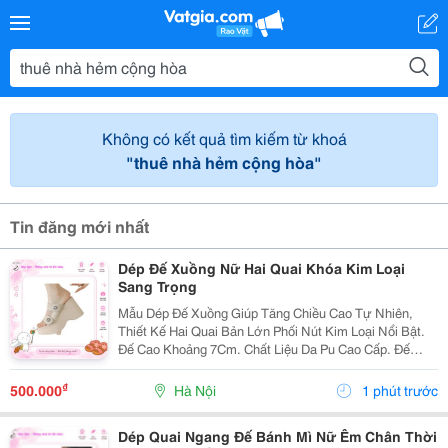
Không có kết quả tìm kiếm từ khoá
"thuê nhà hẻm cộng hòa"
Tin đăng mới nhất
Dép Đế Xuồng Nữ Hai Quai Khóa Kim Loại
Sang Trọng
Mẫu Dép Đế Xuồng Giúp Tăng Chiều Cao Tự Nhiên,
Thiết Kế Hai Quai Bản Lớn Phối Nút Kim Loại Nổi Bật.
Đế Cao Khoảng 7Cm. Chất Liệu Da Pu Cao Cấp. Đế
Chống Trượt. Êm Chân Khi Mang Lâu. Thích Hợp Đi
Làm, Đi Tiệc, Đi Chơi. ✔ Có Nhiều...
₫
500.000
Hà Nội
1 phút trước
Dép Quai Ngang Đế Bánh Mì Nữ Êm Chân Thời