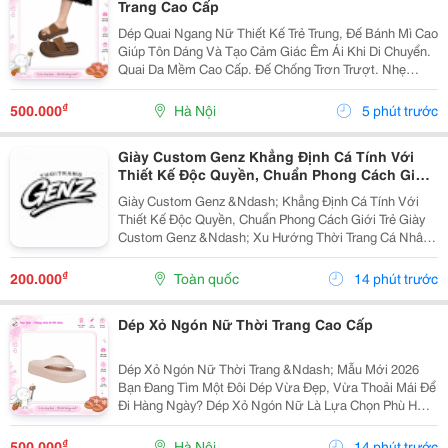
Trang Cao Cấp
Dép Quai Ngang Nữ Thiết Kế Trẻ Trung, Đế Bánh Mì Cao
Giúp Tôn Dáng Và Tạo Cảm Giác Êm Ái Khi Di Chuyển.
Quai Da Mềm Cao Cấp. Đế Chống Trơn Trượt. Nhẹ
Chân, Mang Cả Ngày Không Đau. Phối Đồ Với Váy,
Quần Jean, Quần Short Đều Đẹp. Phù Hợp...
₫
500.000
Hà Nội
5 phút trước
Giày Custom Genz Khẳng Định Cá Tính Với
Thiết Kế Độc Quyền, Chuẩn Phong Cách Giới
Trẻ
Giày Custom Genz &Ndash; Khẳng Định Cá Tính Với
Thiết Kế Độc Quyền, Chuẩn Phong Cách Giới Trẻ Giày
Custom Genz &Ndash; Xu Hướng Thời Trang Cá Nhân
Hóa Dẫn Đầu Năm 2026 Trong Thời Đại Mà Thời Trang
Không Còn Chỉ Dừng Lại Ở Việc Mặc Đẹp, Việc Thể...
₫
200.000
Toàn quốc
14 phút trước
Dép Xỏ Ngón Nữ Thời Trang Cao Cấp
Dép Xỏ Ngón Nữ Thời Trang &Ndash; Mẫu Mới 2026
Bạn Đang Tìm Một Đôi Dép Vừa Đẹp, Vừa Thoải Mái Để
Đi Hàng Ngày? Dép Xỏ Ngón Nữ Là Lựa Chọn Phù Hợp
Cho Những Ngày Đi Chơi, Đi Biển, Dạo Phố Hoặc Sử
Dụng Thường Xuyên. ✅ Thiết Kế Thanh Lịch, Trẻ...
₫
500.000
Hà Nội
14 phút trước