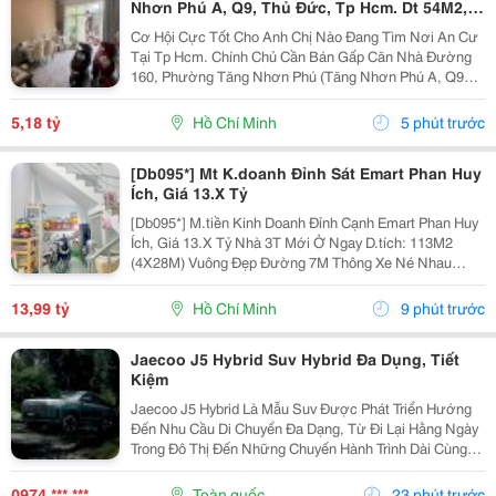
Nhơn Phú A, Q9, Thủ Đức, Tp Hcm. Dt 54M2,
Sổ Hồng Riêng. Giá 5,18 Tỷ
Cơ Hội Cực Tốt Cho Anh Chị Nào Đang Tìm Nơi An Cư
Tại Tp Hcm. Chính Chủ Cần Bán Gấp Căn Nhà Đường
160, Phường Tăng Nhơn Phú (Tăng Nhơn Phú A, Q9
Cũ). Vị Trí Nhà Nằm Trong Khu Dân Cư Ổn Định, Giao
Thông Thuận Tiện Chỉ Vài Bước Là Ra Lã Xuân Oai,
5,18 tỷ
Hồ Chí Minh
5 phút trước
Lê...
[Db095*] Mt K.doanh Đỉnh Sát Emart Phan Huy
Ích, Giá 13.X Tỷ
[Db095*] M.tiền Kinh Doanh Đỉnh Cạnh Emart Phan Huy
Ích, Giá 13.X Tỷ Nhà 3T Mới Ở Ngay D.tích: 113M2
(4X28M) Vuông Đẹp Đường 7M Thông Xe Né Nhau
6Phòng Ngủ, 6Tolet Phù Hợp Kinh Doanh Kết Bạn Liên
Hệ Xem Nhà Ngay!
13,99 tỷ
Hồ Chí Minh
9 phút trước
Jaecoo J5 Hybrid Suv Hybrid Đa Dụng, Tiết
Kiệm
Jaecoo J5 Hybrid Là Mẫu Suv Được Phát Triển Hướng
Đến Nhu Cầu Di Chuyển Đa Dạng, Từ Đi Lại Hằng Ngày
Trong Đô Thị Đến Những Chuyến Hành Trình Dài Cùng
Gia Đình. Nhờ Hệ Truyền Động Hybrid Shs-H, Thiết Kế
Thực Dụng Và Nhiều Công Nghệ Hỗ Trợ, Xe Mang...
0974 *** ***
Toàn quốc
23 phút trước