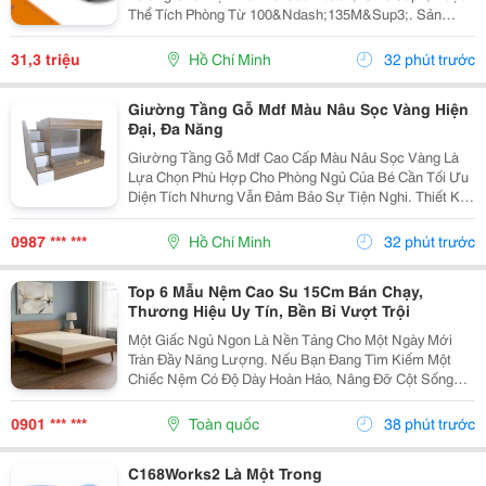
Thể Tích Phòng Từ 100&Ndash;135M&Sup3;. Sản
Phẩm Này Không Chỉ Mang Lại Hiệu Quả Làm Lạnh Tốt
Mà Còn Đảm Bảo Độ Bền, Tiết Kiệm Điện Năng, Phù
31,3 triệu
Hồ Chí Minh
32 phút trước
Hợp Với Đa...
Giường Tầng Gỗ Mdf Màu Nâu Sọc Vàng Hiện
Đại, Đa Năng
Giường Tầng Gỗ Mdf Cao Cấp Màu Nâu Sọc Vàng Là
Lựa Chọn Phù Hợp Cho Phòng Ngủ Của Bé Cần Tối Ưu
Diện Tích Nhưng Vẫn Đảm Bảo Sự Tiện Nghi. Thiết Kế
2 Tầng Chắc Chắn, Có Cầu Thang Bên Hông Và Hộc
Lưu Trữ Giúp Căn Phòng Gọn Gàng Hơn. Sản Phẩm Sử
0987 *** ***
Hồ Chí Minh
32 phút trước
Dụng...
Top 6 Mẫu Nệm Cao Su 15Cm Bán Chạy,
Thương Hiệu Uy Tín, Bền Bỉ Vượt Trội
Một Giấc Ngủ Ngon Là Nền Tảng Cho Một Ngày Mới
Tràn Đầy Năng Lượng. Nếu Bạn Đang Tìm Kiếm Một
Chiếc Nệm Có Độ Dày Hoàn Hảo, Nâng Đỡ Cột Sống
Tối Ưu Và Có Độ Bền Lên Đến Hàng Chục Năm, Nệm
Cao Su 15Cm Chính Là &Ldquo;Tỷ Lệ Vàng&Rdquo;
0901 *** ***
Toàn quốc
38 phút trước
Không Quá Mỏng...
C168Works2 Là Một Trong