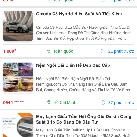
Omoda C5 Hybrid Hiệu Suất Và Tiết Kiệm
Omoda C5 Hybrid Là Mẫu Suv Hướng Đến Nhu Cầu Di
Chuyển Linh Hoạt Trong Đô Thị Cũng Như Những Hành
Trình Dài. Sự Kết Hợp Giữa Thiết Kế Hiện Đại, Hệ
Truyền Động Hybrid Và Các Công Nghệ Hỗ Trợ Thông
Minh Giúp Xe Đáp Ứng Tốt Nhiều Nhu Cầu Sử Dụng
₫
1.000
Toàn quốc
26 phút trước
Thực...
Nệm Ngồi Bãi Biển Rẻ Đẹp Cao Cấp
Nệm Ngồi Bãi Biển Nệm Ngồi Bãi Biển Tại
Nemngoi.com Có Khả Năng Hạn Chế Bám Cát, Bám
Bụi, Chống Nước, Chống Nắng Và Tia Uv, Dễ Vệ Sinh
Và Nhanh Khô. Sản Phẩm Có Nhiều Kích Thước, Nhận
Số Lượng Sỉ Lẻ Với Ưu Đãi, Chiết Khấu Và Báo Giá
0944 *** ***
Hồ Chí Minh
27 phút trước
Nhanh . Liên Hệ...
Máy Lạnh Giấu Trần Nối Ống Gió Daikin Công
Suất 3Hp Có Đáng Để Đầu Tư
Máy Lạnh Giấu Trần Daikin 3Hp Là Sự Lựa Chọn Lý
Tưởng Cho Diện Tích Từ 30&Ndash;45M&Sup2; Hoặc