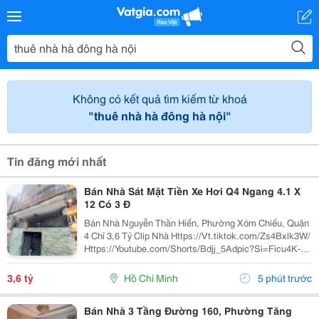
Không có kết quả tìm kiếm từ khoá
"thuê nhà hà đông hà nội"
Tin đăng mới nhất
Bán Nhà Sát Mặt Tiền Xe Hơi Q4 Ngang 4.1 X
12 Có 3 Đ
Bán Nhà Nguyễn Thần Hiến, Phường Xóm Chiếu, Quận
4 Chỉ 3,6 Tỷ Clip Nhà Https://Vt.tiktok.com/Zs4Bxlk3W/
Https://Youtube.com/Shorts/Bdjj_5Adpic?Si=Ficu4K-
Ulrqinf8N Vị Trí Đẹp, Cách Mặt Tiền Nguyễn Thần Hiến
Chỉ , 10 Bước Chân Lên Xe Hơi,...
3,6 tỷ
Hồ Chí Minh
5 phút trước
Bán Nhà 3 Tầng Đường 160, Phường Tăng