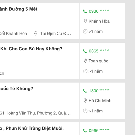
Nai
Lành Đường 5 Mét
0936 *** ***
Khánh Hòa
>1 năm
Nha Trang - Nhà Đất Khánh Hòa
Tái Định Cư Đất
Khi Cho Con Bú Hay Không?
0365 *** ***
Toàn quốc
>1 năm
ịch
huốc Tê Không?
1800 *** ***
Hồ Chí Minh
>1 năm
361 Hoàng Văn Thụ, Phường 2, Quận
nh.
 , Phun Khử Trùng Diệt Muỗi,
0966 *** ***