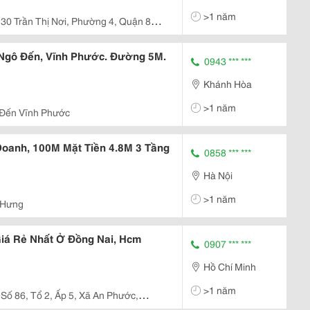
>1 năm
30 Trần Thị Nơi, Phường 4, Quận 8,
Ngô Đến, Vĩnh Phước. Đường 5M.
0943 *** ***
Khánh Hòa
>1 năm
Đến Vĩnh Phước
Doanh, 100M Mặt Tiền 4.8M 3 Tầng
0858 *** ***
Hà Nội
>1 năm
 Hưng
Giá Rẻ Nhất Ở Đồng Nai, Hcm
0907 *** ***
Hồ Chí Minh
>1 năm
Số 86, Tổ 2, Ấp 5, Xã An Phước,