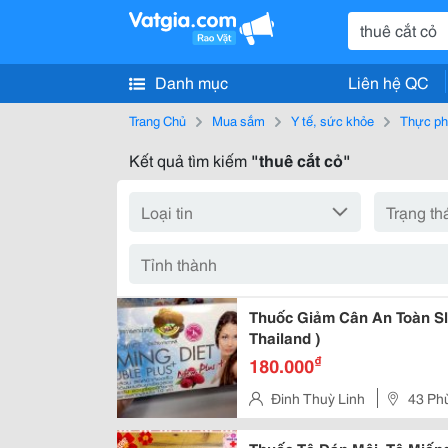
Danh mục
Liên hệ QC
Trang Chủ
Mua sắm
Y tế, sức khỏe
Thực ph
Kết quả tìm kiếm
"thuê cắt cỏ"
Thuốc Giảm Cân An Toàn Sli
Thailand )
₫
180.000
Đinh Thuỳ Linh
43 Ph