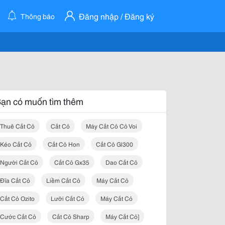
Đăng nhập / Đăng ký
Thông báo
ạn có muốn tìm thêm
Thuê Cắt Cỏ
Cắt Cỏ
Máy Cắt Cỏ Cỏ Voi
Kéo Cắt Cỏ
Cắt Cỏ Hon
Cắt Cỏ Gl300
Người Cắt Cỏ
Cắt Cỏ Gx35
Dao Cắt Cỏ
Đĩa Cắt Cỏ
Liềm Cắt Cỏ
Máy Cắt Cỏ
Cắt Cỏ Ozito
Lưỡi Cắt Cỏ
Máy Cắt Cỏ
Cước Cắt Cỏ
Cắt Cỏ Sharp
Máy Cắt Cỏ]