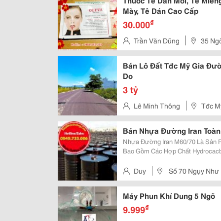
Thuốc Tê Dán Môi, Tê Miến
Mày, Tê Dán Cao Cấp
₫
30.000
Trần Văn Dũng
35 Ngõ
Đa , Hà Nội
Bán Lô Đất Tđc Mỹ Gia Đư
Do
3 tỷ
Lê Minh Thông
Tđc Mỹ
Khánh Hòa
Bán Nhựa Đường Iran Toàn
Nhựa Đường Iran M60/70 Là Sản 
Bao Gồm Các Hợp Chất Hydrocac
Hydrocacbua Thơm Mạch Vòng (Cn
Nitơ Và Lưu Huỳnh. Xuất S
Duy
Số 70 Ngụy Như K
Xuân - Hà Nội.
Máy Phun Khí Dung 5 Ngõ
₫
9.999