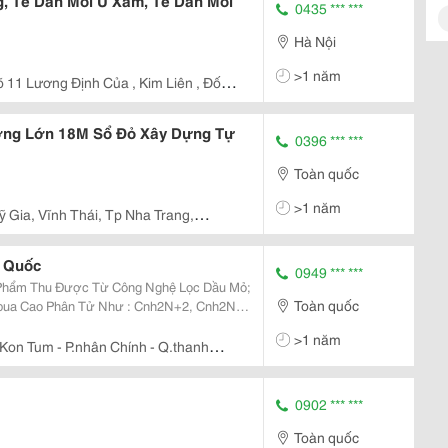
g, Tê Dán Môi Ủ Xăm, Tê Dán Môi
0435 *** ***
Hà Nội
>1 năm
 11 Lương Định Của , Kim Liên , Đống
ờng Lớn 18M Sổ Đỏ Xây Dựng Tự
0396 *** ***
Toàn quốc
>1 năm
 Gia, Vĩnh Thái, Tp Nha Trang,
 Quốc
0949 *** ***
Phẩm Thu Được Từ Công Nghệ Lọc Dầu Mỏ;
Toàn quốc
bua Cao Phân Tử Như : Cnh2N+2, Cnh2N,
h2N-6) Và Một Số Dị Vòng Có Chứa Oxy,
>1 năm
ứ : Nhập Khẩu...
on Tum - P.nhân Chính - Q.thanh
0902 *** ***
Toàn quốc