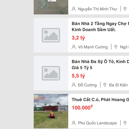
Nguyễn Thị Minh Thư
Hồ Chí Minh, Việt Nam
Bán Nhà 2 Tầng Ngay Chợ 
Kinh Doanh Sầm Uất.
3,2 tỷ
Võ Mạnh Cường
Ngô 
Bán Nhà Đa Sỹ Ô Tô, Kinh 
Giá 5 Tỷ 5
5,5 tỷ
Đỗ Cường
Đa Sĩ Kiến
Thuê Cắt C.ỏ, Phát Hoang 
₫
100.000
Phú Quốc Landscape