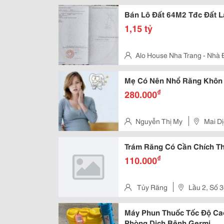
Huyện Long Thành, Tỉnh Đồng 
Bán Lô Đất 64M2 Tđc Đất 
1,15 tỷ
Alo House 
Lành Vĩnh Thái
Mẹ Có Nên Nhổ Răng Khôn 
₫
280.000
Nguyễn Thị My
Mai D
Trám Răng Có Cần Chích T
₫
110.000
Tủy Răng
Lầu 2, Số 
Tân Bình, Thành Phố Hồ Chí Mi
Máy Phun Thuốc Tốc Độ Cao
Phòng Dịch Bệnh Germi