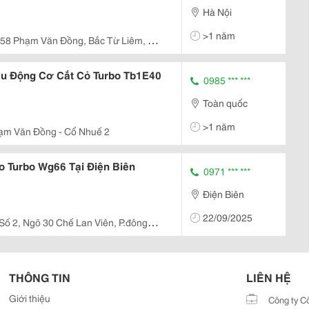
Hà Nội
>1 năm
58 Phạm Văn Đồng, Bắc Từ Liêm, Hà
u Động Cơ Cắt Cỏ Turbo Tb1E40
0985 *** ***
Toàn quốc
>1 năm
ạm Văn Đồng - Cổ Nhuế 2
 Turbo Wg66 Tại Điện Biên
0971 *** ***
Điện Biên
22/09/2025
Số 2, Ngõ 30 Chế Lan Viên, P.đông
THÔNG TIN
LIÊN HỆ
Giới thiệu
Công ty C