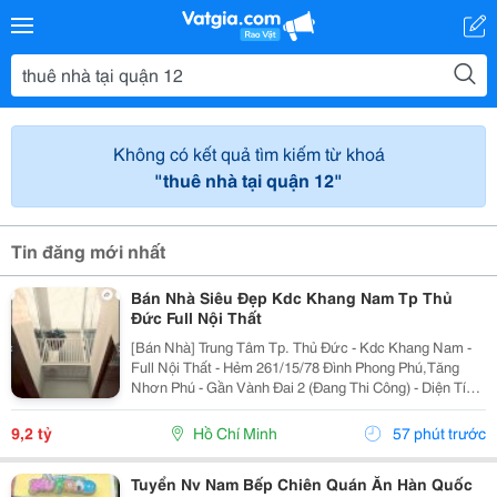
Không có kết quả tìm kiếm từ khoá
"thuê nhà tại quận 12"
Tin đăng mới nhất
Bán Nhà Siêu Đẹp Kdc Khang Nam Tp Thủ
Đức Full Nội Thất
[Bán Nhà] Trung Tâm Tp. Thủ Đức - Kdc Khang Nam -
Full Nội Thất - Hẻm 261/15/78 Đình Phong Phú,Tăng
Nhơn Phú - Gần Vành Đai 2 (Đang Thi Công) - Diện Tích
Lý Tưởng: 5.6M X 14.2M (Tổng Diện Tích Công Nhận:
80M2). - Kết Cấu Kiên Cố: 1 Trệt, 2 Lầu,...
9,2 tỷ
Hồ Chí Minh
57 phút trước
Tuyển Nv Nam Bếp Chiên Quán Ăn Hàn Quốc