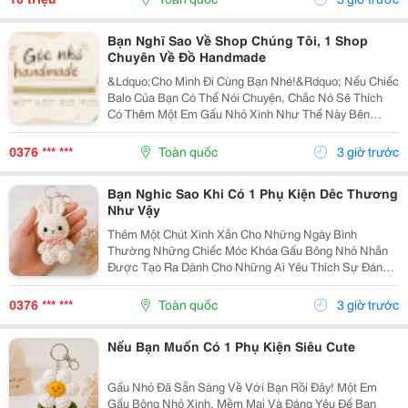
Bạn Nghĩ Sao Về Shop Chúng Tôi, 1 Shop
Chuyên Về Đồ Handmade
&Ldquo;Cho Mình Đi Cùng Bạn Nhé!&Rdquo; Nếu Chiếc
Balo Của Bạn Có Thể Nói Chuyện, Chắc Nó Sẽ Thích
Có Thêm Một Em Gấu Nhỏ Xinh Như Thế Này Bên
Cạnh. Từ Những Buổi Đi Học, Đi Làm, Đi Cà Phê Hay
Những Chuyến Đi Chơi Cuối Tuần, Em Móc Khóa Gấu
0376 *** ***
Toàn quốc
3 giờ trước
Bông...
Bạn Nghic Sao Khi Có 1 Phụ Kiện Dêc Thương
Như Vậy
Thêm Một Chút Xinh Xắn Cho Những Ngày Bình
Thường Những Chiếc Móc Khóa Gấu Bông Nhỏ Nhắn
Được Tạo Ra Dành Cho Những Ai Yêu Thích Sự Đáng
Yêu Và Những Món Đồ Có Dấu Ấn Riêng. Từ Chiếc Balo
Đi Học, Túi Xách Đi Chơi Đến Chùm Chìa Khóa Quen
0376 *** ***
Toàn quốc
3 giờ trước
Thuộc,...
Nếu Bạn Muốn Có 1 Phụ Kiện Siêu Cute
Gấu Nhỏ Đã Sẵn Sàng Về Với Bạn Rồi Đây! Một Em
Gấu Bông Nhỏ Xinh, Mềm Mại Và Đáng Yêu Để Bạn