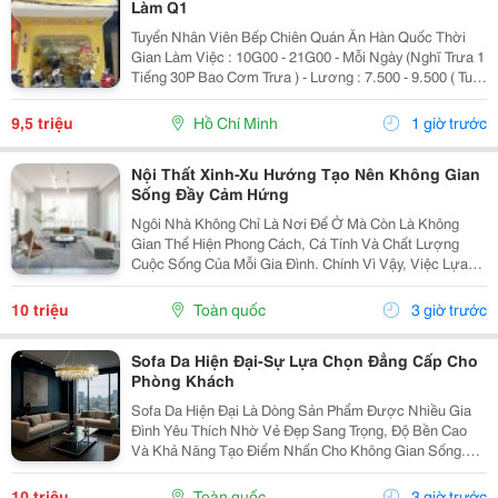
Làm Q1
Tuyển Nhân Viên Bếp Chiên Quán Ăn Hàn Quốc Thời
Gian Làm Việc : 10G00 - 21G00 - Mỗi Ngày (Nghĩ Trưa 1
Tiếng 30P Bao Cơm Trưa ) - Lương : 7.500 - 9.500 ( Tuỳ
Theo Năng Lực ) Mô Tả Công Việc: - Bếp Chiên : Sử
Dụng Được Chảo Non Biết Chiên...
9,5 triệu
Hồ Chí Minh
1 giờ trước
Nội Thất Xinh-Xu Hướng Tạo Nên Không Gian
Sống Đầy Cảm Hứng
Ngôi Nhà Không Chỉ Là Nơi Để Ở Mà Còn Là Không
Gian Thể Hiện Phong Cách, Cá Tính Và Chất Lượng
Cuộc Sống Của Mỗi Gia Đình. Chính Vì Vậy, Việc Lựa
Chọn Nội Thất Xinh Đang Trở Thành Xu Hướng Được
Nhiều Người Quan Tâm Khi Muốn Biến Không Gian
10 triệu
Toàn quốc
3 giờ trước
Sống Trở...
Sofa Da Hiện Đại-Sự Lựa Chọn Đẳng Cấp Cho
Phòng Khách
Sofa Da Hiện Đại Là Dòng Sản Phẩm Được Nhiều Gia
Đình Yêu Thích Nhờ Vẻ Đẹp Sang Trọng, Độ Bền Cao
Và Khả Năng Tạo Điểm Nhấn Cho Không Gian Sống.
Với Thiết Kế Tinh Tế Cùng Chất Liệu Da Cao Cấp, Sofa
Không Chỉ Mang Lại Cảm Giác Thoải Mái Mà Còn Thể...
10 triệu
Toàn quốc
3 giờ trước