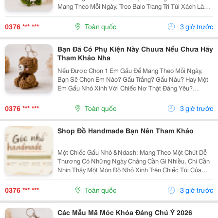
Mang Theo Mỗi Ngày. Treo Balo Trang Trí Túi Xách Làm
Móc Khóa Tặng Người Bạn Yêu Quý
Gocnhohandmade.com Không Cần Quá Nhiều Phụ
0376 *** ***
Toàn quốc
3 giờ trước
Kiện, Chỉ Một Em Gấu...
Bạn Đã Có Phụ Kiện Này Chuưa Nếu Chưa Hãy
Tham Khảo Nha
Nếu Được Chọn 1 Em Gấu Để Mang Theo Mỗi Ngày,
Bạn Sẽ Chọn Em Nào? Gấu Trắng? Gấu Nâu? Hay Một
Em Gấu Nhỏ Xinh Với Chiếc Nơ Thật Đáng Yêu?
Những Chiếc Móc Khóa Gấu Bông Không Chỉ Là Phụ
Kiện Treo Túi Mà Còn Là Một Cách Để Bạn Thêm Chút
0376 *** ***
Toàn quốc
3 giờ trước
Cá Tính Vào...
Shop Đồ Handmade Bạn Nên Tham Khảo
Một Chiếc Gấu Nhỏ &Ndash; Mang Theo Một Chút Dễ
Thương Có Những Ngày Chẳng Cần Gì Nhiều, Chỉ Cần
Nhìn Thấy Một Món Đồ Nhỏ Xinh Trên Chiếc Túi Của
Mình Cũng Đủ Thấy Vui Rồi Những Em Móc Khóa Gấu
Bông Được Làm Với Kiểu Dáng Đáng Yêu, Nhỏ Gọn,
0376 *** ***
Toàn quốc
3 giờ trước
Thích...
Các Mẫu Mã Móc Khóa Đáng Chú Ý 2026