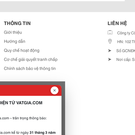
THÔNG TIN
LIÊN HỆ
Giới thiệu
Công ty C
Hướng dẫn
HN: 102 T
➤
Quy chế hoạt động
Số GCNĐKD
➤
Cơ chế giải quyết tranh chấp
Nơi cấp: S
Chính sách bảo vệ thông tin
IỆN TỬ VATGIA.COM
.com – trân trọng thông báo:
gia.com kể từ ngày
31 tháng 3 năm