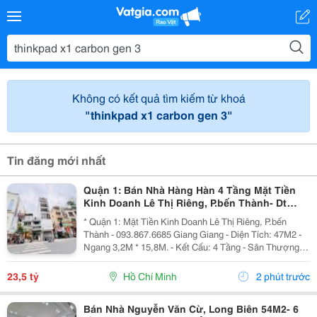
Không có kết quả tìm kiếm từ khoá
"thinkpad x1 carbon gen 3"
Tin đăng mới nhất
Quận 1: Bán Nhà Hàng Hàn 4 Tầng Mặt Tiền
Kinh Doanh Lê Thị Riêng, P.bến Thành- Dt
47M2- Chính Chủ Giang Giang
* Quận 1: Mặt Tiền Kinh Doanh Lê Thị Riêng, P.bến
Thành - 093.867.6685 Giang Giang - Diện Tích: 47M2 -
Ngang 3,2M * 15,8M. - Kết Cấu: 4 Tầng - Sân Thượng. -
Sẵn Dòng Tiền Đều Hiện Đang Cho Nhà Hàn Hàn Quốc
Thuê. - Sổ Hồng Vuông Vức - Hoàn Công...
23,5 tỷ
Hồ Chí Minh
2 phút trước
Bán Nhà Nguyễn Văn Cừ, Long Biên 54M2- 6