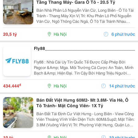
Tầng Thang Máy- Gara Ô Tô - 20.5 Tỷ
Bán Nhà Phân Lô Nguyễn Văn Cừ, Long Biên - Ô Tô Tải
Tránh - Thang Máy Xịn Vị Trí: Khu Phân Lô Phố Nguyễn
Văn Cừ, Ngõ Thông Các Ngả, Ô Tô Tải Tránh Nhau
Thoải Mái. Thông Số Nổi Bật: Diện Tích: 54M&Sup2; -
Mặt Tiền Siêu Đẹp: 5M. Kết Cấu: Nhà 6...
20,5 tỷ
Hà Nội
6 phút trước
Fly88_____________________________________
Fly88 : Nhà Cái Uy Tín Quốc Tế Được Cấp Phép Bởi
Pagcor &Amp; Mga. Môi Trường Cá Cược An Toàn, Minh
Bạch &Amp; Hiện Đại. Tin Cậy Bởi Hàng Triệu Người
Chơi!
₫
434.444
Hà Nội
14 phút trước
Bán Đất Việt Hưng 60M2- Mt 3.8M- Vỉa Hè, Ô
Tô Tránh- Mặt Công Viên- 1X Tỷ
Bán Đất Tái Định Cư Việt Hưng - Long Biên - View Công
Viên Thoáng Vĩnh Viễn Diện Tích: 60M&Sup2; Mặt Tiền:
3.8M (Vuông Vắn) Vị Trí: Phường Việt Hưng, Quận Long
Biên - Khu Vực Hạ Tầng Đồng Bộ, Giao Thông Kết Nối
Hoàn Hảo. Vị Trí &Amp; Tiện Ích...
10 tỷ
Hà Nội
19 phút trước