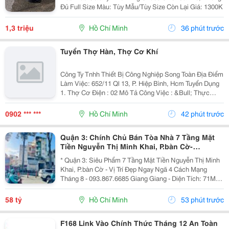
Đủ Full Size Màu: Tùy Mẫu/Tùy Size Còn Lại Giá: 1300K
1,3 triệu
Hồ Chí Minh
36 phút trước
Tuyển Thợ Hàn, Thợ Cơ Khí
Công Ty Tnhh Thiết Bị Công Nghiệp Song Toàn Địa Điểm
Làm Việc: 652/11 Ql 13, P. Hiệp Bình, Hcm Tuyển Dụng
1. Thợ Cơ Điện : 02 Mô Tả Công Việc : &Bull; Thực
Hiện Các Công Việc Lắp Đặt Điện Cho Hệ Thống Lò Sấy,
Máy Khuấy Và Các Sản Phẩm Có...
0902 *** ***
Hồ Chí Minh
42 phút trước
Quận 3: Chính Chủ Bán Tòa Nhà 7 Tầng Mặt
Tiền Nguyễn Thị Minh Khai, P.bàn Cờ-
4M*20M- Vị Trí Vip Ngay Góc Cmt8- Khu Vực
* Quận 3: Siêu Phẩm 7 Tầng Mặt Tiền Nguyễn Thị Minh
Kd Đa Ngành- Khai Thác
Khai, P.bàn Cờ - Vị Trí Đẹp Ngay Ngã 4 Cách Mạng
Tháng 8 - 093.867.6685 Giang Giang - Diện Tích: 71M2 -
Ngang 3,8M * 20M. - Kết Cấu: 1 Trệt - 1 Lửng - 4 Lầu -
Sân Thượng - Đã Chừa Sẵn Ô Thiết Kế...
58 tỷ
Hồ Chí Minh
53 phút trước
F168 Link Vào Chính Thức Tháng 12 An Toàn