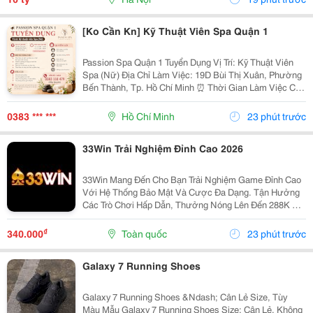
[Ko Cần Kn] Kỹ Thuật Viên Spa Quận 1
Passion Spa Quận 1 Tuyển Dụng Vị Trí: Kỹ Thuật Viên
Spa (Nữ) Địa Chỉ Làm Việc: 19D Bùi Thị Xuân, Phường
Bến Thành, Tp. Hồ Chí Minh ⏰ Thời Gian Làm Việc Ca
1: 10:00 - 22:00 Ca 2: 12:00 - 00:00 Nghỉ 04
Ngày/Tháng. Mô Tả Công Việc - Thực...
0383 *** ***
Hồ Chí Minh
23 phút trước
33Win Trải Nghiệm Đỉnh Cao 2026
33Win Mang Đến Cho Bạn Trải Nghiệm Game Đỉnh Cao
Với Hệ Thống Bảo Mật Và Cược Đa Dạng. Tận Hưởng
Các Trò Chơi Hấp Dẫn, Thưởng Nóng Lên Đến 288K Khi
Đăng Ký. Tham Gia Ngay Hôm Nay Để Không Bỏ Lỡ Cơ
Hội Thắng Lớn! Website: Https://33Win.party/ ...
₫
340.000
Toàn quốc
23 phút trước
Galaxy 7 Running Shoes
Galaxy 7 Running Shoes &Ndash; Cân Lẻ Size, Tùy
Màu Mẫu Galaxy 7 Running Shoes Size: Cân Lẻ, Không