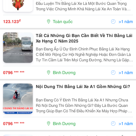
Đầu Luyện Thi Bằng Lái Xe Là Một Bước Quan Trọng
Trong Việc Chứng Minh Khả Năng Lái Xe An Toàn Và
Hợp Pháp Trên Đường. Với Các Thông Tin Hữu Ích Và
Bí Quyết Dưới Đây, Bạn Sẽ Dễ Dàng Vượt Qua Bài...
₫
123.123
Toàn quốc
>1 năm
Tất Cả Những Gì Bạn Cần Biết Về Thi Bằng Lái
Xe Hạng C Năm 2025
Bạn Đang Ấp Ủ Dự Định Chinh Phục Bằng Lái Xe Hạng
C Để Mở Rộng Cơ Hội Nghề Nghiệp Hoặc Đơn Giản Là
Tự Tin Cầm Lái Trên Mọi Cung Đường, Nhưng Là Gặp
Khó Khăn Trong Việc Tìm Kiếm Thông Tin Và Thủ Tục
Đăng Ký Khóa Học Lái Xe Ô Tô Hạng C? Bài Viết
0796 *** ***
Bình Dương
>1 năm
Dưới...
Nội Dung Thi Bằng Lái Xe A1 Gồm Những Gì?
Bạn Đang Có Ý Định Thi Bằng Lái Xe A1 Nhưng Chưa
Rõ Nội Dung Thi Gồm Những Gì? Đây Là Bước Quan
Trọng Giúp Bạn Có Thể Điều Khiển Xe Máy Hợp Pháp Và
An Toàn Trên Đường. Kỳ Thi Sát Hạch Bằng Lái Xe A1
Bao Gồm Cả Phần Lý Thuyết Và Thực Hành, Yêu Cầu
0796 *** ***
Bình Dương
>1 năm
Thí...