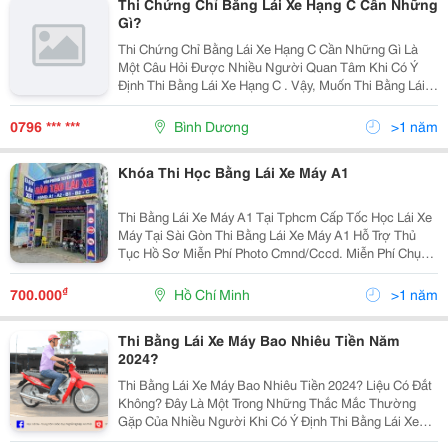
Thi Chứng Chỉ Bằng Lái Xe Hạng C Cần Những
Gì?
Thi Chứng Chỉ Bằng Lái Xe Hạng C Cần Những Gì Là
Một Câu Hỏi Được Nhiều Người Quan Tâm Khi Có Ý
Định Thi Bằng Lái Xe Hạng C . Vậy, Muốn Thi Bằng Lái
Xe Hạng C Cần Chuẩn Bị Những Gì? Thế Nào Là Bằng
Lái Xe Hạng C? Giới Thiệu Về Bằng Lái Xe Hạng...
0796 *** ***
Bình Dương
>1 năm
Khóa Thi Học Bằng Lái Xe Máy A1
Thi Bằng Lái Xe Máy A1 Tại Tphcm Cấp Tốc Học Lái Xe
Máy Tại Sài Gòn Thi Bằng Lái Xe Máy A1 Hỗ Trợ Thủ
Tục Hồ Sơ Miễn Phí Photo Cmnd/Cccd. Miễn Phí Chụp
Ảnh Thẻ 3X4, Siêu Đẹp Bằng App. Miễn Phí Khám Sức
Khỏe. Miễn Phí Thủ Tục Hồ Sơ...
₫
700.000
Hồ Chí Minh
>1 năm
Thi Bằng Lái Xe Máy Bao Nhiêu Tiền Năm
2024?
Thi Bằng Lái Xe Máy Bao Nhiêu Tiền 2024? Liệu Có Đắt
Không? Đây Là Một Trong Những Thắc Mắc Thường
Gặp Của Nhiều Người Khi Có Ý Định Thi Bằng Lái Xe
Máy. Để Giúp Bạn Nắm Rõ Hơn Về Chi Phí Thi Bằng Lái