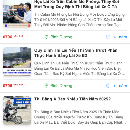
Học Lái Xe Trên Cabin Mô Phỏng: Thay Đổi
Mới Trong Quy Định Thi Bằng Lái Xe Ô Tô
Thi Cabin Mô Phỏng Là Nội Dung Mới Được Ứng Dụng
Từ 01/01/2023 Đối Với Bằng Lái Xe Ô Tô. Đây Là Một
Thay Đổi Mới Nhằm Nâng Cao Chất Lượng Đào Tạo Và
Sát Hạch Lái Xe, Giúp Người Lái Xe Có Thể Xử Lý Tốt
Các Tình Huống Nguy Hiểm Khi Tham Gia Giao
0796 *** ***
Bình Dương
>1 năm
Thông....
Quy Định Thi Lại Nếu Thí Sinh Trượt Phần
Thực Hành Bằng Lái Xe B2
Quy Định Thi Lại Nếu Thí Sinh Trượt Phần Thực Hành
Bằng Lái Xe B2 Là Điều Mà Nhiều Học Viên Đặc Biệt
Quan Tâm Sau Kỳ Sát Hạch. Việc Thi Bằng Lái Xe Ô Tô
Luôn Là Một Hành Trình Đầy Thử Thách, Đòi Hỏi Thí
Sinh Phải Vượt Qua Đầy Đủ 4 Phần Thi: Lý...
0796 *** ***
Bình Dương
>1 năm
Thi Bằng A Bao Nhiêu Tiền Năm 2025?
Thi Bằng A Bao Nhiêu Tiền Năm 2025 Là Thắc Mắc
Chung Của Nhiều Người Trước Khi Đăng Ký Thi Bằng
Lái Xe Máy. Bài Viết Dưới Đây Sẽ Giúp Bạn Cập Nhật
Đầy Đủ Các Khoản Chi Phí Cần Chuẩn Bị Gồm Lệ Phí Hồ