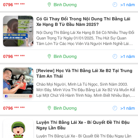
Xe Máy Hạng A1, An Thái Đã Tổng Hợp Đầy Đủ Các...
0796 *** ***
Bình Dương
>1 năm
Có Gì Thay Đổi Trong Nội Dung Thi Bằng Lái
Xe Hạng B Từ Đầu Năm 2025?
Nội Dung Thi Bằng Lái Xe Hạng B Sẽ Có Nhiều Thay Đổi
Quan Trọng Từ Ngày 01/01/2025, Thu Hút Sự Quan
Tâm Lớn Từ Các Học Viên Và Người Hành Nghề Lái
Xe. Theo Dự Thảo Mới Của Bộ Giao Thông Vận Tải,
Những Điều Chỉnh Này Hứa Hẹn Nâng Cao Chất Lượng
0796 *** ***
Bình Dương
>1 năm
Sát...
[Review] Học Và Thi Bằng Lái Xe B2 Tại Trung
Tâm An Thái
Chào Mọi Người, Mình Là Tú Ngọc, Sinh Năm 2003.
Mới Đây, Mình Vừa Thi Đậu Bằng Lái Xe B2 Và Muốn Kể
Lại Một Chút Về Hành Trình Này. Mình Biết Nhiều Bạn,
Đặc Biệt Là Các Bạn Nữ, Cũng Đang Phân Vân Không
Biết Học Lái Xe Có Khó Không Hay Chọn Trung Tâm...
0796 *** ***
Bình Dương
>1 năm
Luyện Thi Bằng Lái Xe - Bí Quyết Đề Thi Đậu
Ngay Lần Đầu
Luyện Thi Bằng Lái Xe - Bí Quyết Đề Thi Đậu Ngay Lần