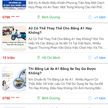
Bất Kỳ Ai Muốn Điều Khiển Phương Tiện Này Một Cách
Hợp Pháp Và An Toàn. Một Trong Những Câu Hỏi Phổ
Biến Nhất Mà Nhiều Người Thắc Mắc Là &Ldquo;Thi
Bằng Lái Xe Máy Bao Nhiêu Câu?&Rdquo; Hiểu Rõ Số...
0796 *** ***
Bình Dương
>1 năm
A2 Có Thể Thay Thế Cho Bằng A1 Hay
Không?
A2 Có Thể Thay Thế Cho Bằng A1 Hay Không? Khi Tìm
Hiểu Về Các Bằng Lái Xe Mô Tô Tại Việt Nam, Nhiều
Người Thường Phân Vân Giữa Việc Chọn Học Và Thi
Bằng Lái Xe A1 Hay A2. Vậy Liệu Bằng Lái Xe A2 Có
Thể Thay Thế Cho Bằng A1 Không? Bằng A2 Hoàn...
10 triệu
Hồ Chí Minh
>1 năm
Thi Bằng Lái Xe A1 Bằng Xe Tay Ga Được
Không?
Khi Chuẩn Bị Thi Bằng Lái Xe A1 , Nhiều Người Có
Thắc Mắc Về Việc Liệu Có Thể Sử Dụng Xe Tay Ga Để
Thi Hay Không. Điều Này Không Chỉ Ảnh Hưởng Đến
Sự Chuẩn Bị Của Các Thí Sinh Mà Còn Liên Quan Đến
Việc Đáp Ứng Các Yêu Cầu Cụ Thể Của Cơ Quan
0796 *** ***
Bình Dương
>1 năm
Chức...