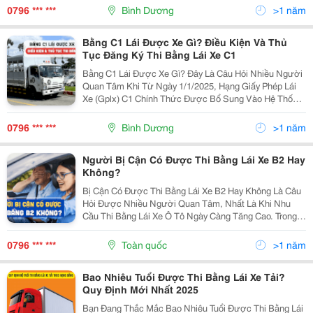
Sơ, Học Phí, Lệ Phí Sát Hạch Và Phí Cấp Bằng Theo...
0796 *** ***
Bình Dương
>1 năm
Bằng C1 Lái Được Xe Gì? Điều Kiện Và Thủ
Tục Đăng Ký Thi Bằng Lái Xe C1
Bằng C1 Lái Được Xe Gì? Đây Là Câu Hỏi Nhiều Người
Quan Tâm Khi Từ Ngày 1/1/2025, Hạng Giấy Phép Lái
Xe (Gplx) C1 Chính Thức Được Bổ Sung Vào Hệ Thống
Bằng Lái Tại Việt Nam. Bài Viết Này Sẽ Giúp Bạn Hiểu
Rõ Loại Xe Bằng C1 Được Phép Điều Khiển, Điều...
0796 *** ***
Bình Dương
>1 năm
Người Bị Cận Có Được Thi Bằng Lái Xe B2 Hay
Không?
Bị Cận Có Được Thi Bằng Lái Xe B2 Hay Không Là Câu
Hỏi Được Nhiều Người Quan Tâm, Nhất Là Khi Nhu
Cầu Thi Bằng Lái Xe Ô Tô Ngày Càng Tăng Cao. Trong
Bài Viết Này, Đào Tạo Lái Xe Quốc Tế Á Châu Sẽ Giúp
Bạn Giải Đáp Chi Tiết Theo Đúng Quy Định Pháp...
0796 *** ***
Toàn quốc
>1 năm
Bao Nhiêu Tuổi Được Thi Bằng Lái Xe Tải?
Quy Định Mới Nhất 2025
Bạn Đang Thắc Mắc Bao Nhiêu Tuổi Được Thi Bằng Lái