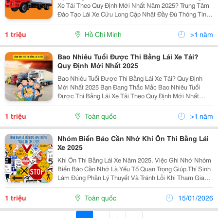
Xe Tải Theo Quy Định Mới Nhất Năm 2025? Trung Tâm
Đào Tạo Lái Xe Cửu Long Cập Nhật Đầy Đủ Thông Tin
Về Độ Tuổi, Điều Kiện Dự Thi Và Quy Trình Làm Hồ Sơ
Tại Bài Viết Sau Đây. Xem Ngay:...
1 triệu
Hồ Chí Minh
>1 năm
Bao Nhiêu Tuổi Được Thi Bằng Lái Xe Tải?
Quy Định Mới Nhất 2025
Bao Nhiêu Tuổi Được Thi Bằng Lái Xe Tải? Quy Định
Mới Nhất 2025 Bạn Đang Thắc Mắc Bao Nhiêu Tuổi
Được Thi Bằng Lái Xe Tải Theo Quy Định Mới Nhất
Năm 2025? Trung Tâm Đào Tạo Lái Xe Cửu Long Cập
Nhật Đầy Đủ Thông Tin Về Độ Tuổi, Điều Kiện Dự Thi
1 triệu
Toàn quốc
>1 năm
Và...
Nhóm Biển Báo Cần Nhớ Khi Ôn Thi Bằng Lái
Xe 2025
Khi Ôn Thi Bằng Lái Xe Năm 2025, Việc Ghi Nhớ Nhóm
Biển Báo Cần Nhớ Là Yếu Tố Quan Trọng Giúp Thí Sinh
Làm Đúng Phần Lý Thuyết Và Tránh Lỗi Khi Tham Gia
Giao Thông Thực Tế. Nhằm Hỗ Trợ Học Viên Học
Nhanh &Ndash; Nhớ Lâu, Trung Tâm Đào Tạo Lái Xe
1 triệu
Toàn quốc
15/01/2026
Cửu...