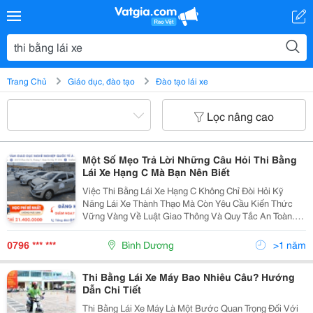
Trang Chủ
Giáo dục, đào tạo
Đào tạo lái xe
Lọc nâng cao
Một Số Mẹo Trả Lời Những Câu Hỏi Thi Bằng
Lái Xe Hạng C Mà Bạn Nên Biết
Việc Thi Bằng Lái Xe Hạng C Không Chỉ Đòi Hỏi Kỹ
Năng Lái Xe Thành Thạo Mà Còn Yêu Cầu Kiến Thức
Vững Vàng Về Luật Giao Thông Và Quy Tắc An Toàn.
Để Giúp Bạn Tự Tin Hơn Trong Kỳ Thi, Chúng Tôi Đã
Tổng Hợp Một Số Mẹo Trả Lời Các Câu Hỏi Thi Bằng
0796 *** ***
Bình Dương
>1 năm
Lái...
Thi Bằng Lái Xe Máy Bao Nhiêu Câu? Hướng
Dẫn Chi Tiết
Thi Bằng Lái Xe Máy Là Một Bước Quan Trọng Đối Với