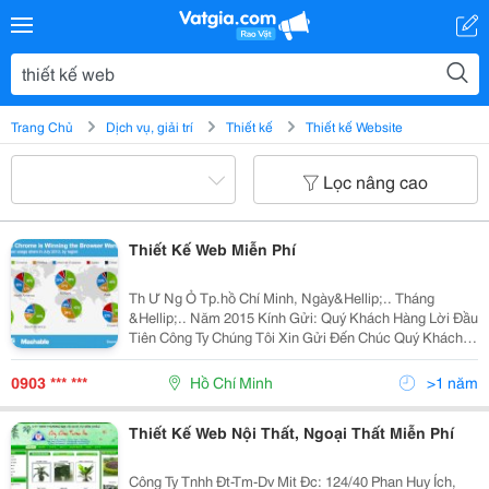
Trang Chủ
Dịch vụ, giải trí
Thiết kế
Thiết kế Website
Lọc nâng cao
Thiết Kế Web Miễn Phí
Th Ư Ng Ỏ Tp.hồ Chí Minh, Ngày&Hellip;.. Tháng
&Hellip;.. Năm 2015 Kính Gửi: Quý Khách Hàng Lời Đầu
Tiên Công Ty Chúng Tôi Xin Gửi Đến Chúc Quý Khách
Lời Chúc Tốt Đẹp Nhất. Nhân Dip Kỷ Niệm 5 Năm
Thành Lập Công Ty Chúng Tôi Có Mặt Trên Thị T
0903 *** ***
Hồ Chí Minh
>1 năm
Thiết Kế Web Nội Thất, Ngoại Thất Miễn Phí
Công Ty Tnhh Đt-Tm-Dv Mit Đc: 124/40 Phan Huy Ích,