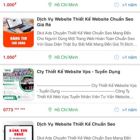
Đăng Ký Tại Link: Https://F
₫
1.000
Hồ Chí Minh
>1 năm
Dịch Vụ Website Thiết Kế Website Chuẩn Seo
Giá Rẻ
Dkd Ads Chuyên Thiết Kế Web Chuẩn Seo Mang Đến
Cho Người Dùng Một Trang Web Hoàn Toàn Chuẩn Seo
Với Giao Diện Thật Sự Bắt Mắt Mang Đến Giá Trị Đích
Thực Cho Sản Phẩm, Cũng Như Uy Tín Của Công Ty
Hay Dịch Vụ Của Quý Khách Một Website Có Đầy Đủ
₫
1.000
Hồ Chí Minh
>1 năm
Những T
Cty Thiết Kế Website Vps - Tuyển Dụng
------------------------------------------- Cty Thiết Kế Website Vps
- Tuyển Dụng ------------------------------------------- Công Ty
Thiết Kế Web Vps Tuyển Nhân Viên Tư Vấn Website
Nơi Làm Việc: Văn Phòng, Môi Trường Làm Việc
Chuyên Nghi
0773 *** ***
Hồ Chí Minh
>1 năm
Dịch Vụ Website Thiết Kế Chuẩn Seo
Dkd Ads Chuyên Thiết Kế Web Chuẩn Seo Mang Đến