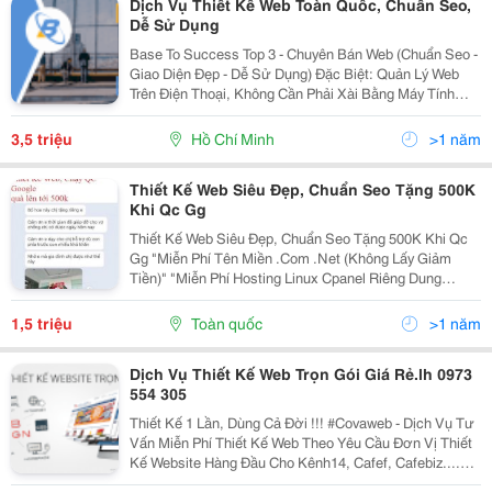
Dịch Vụ Thiết Kế Web Toàn Quốc, Chuẩn Seo,
Dễ Sử Dụng
Base To Success Top 3 - Chuyên Bán Web (Chuẩn Seo -
Giao Diện Đẹp - Dễ Sử Dụng) Đặc Biệt: Quản Lý Web
Trên Điện Thoại, Không Cần Phải Xài Bằng Máy Tính
&Mdash; Gói Basic: 3.500.000Vnd (Trưng Bày, Giới
Thiệu Sản Phẩm) @ Thiết Kế Giao...
3,5 triệu
Hồ Chí Minh
>1 năm
Thiết Kế Web Siêu Đẹp, Chuẩn Seo Tặng 500K
Khi Qc Gg
Thiết Kế Web Siêu Đẹp, Chuẩn Seo Tặng 500K Khi Qc
Gg "Miễn Phí Tên Miền .Com .Net (Không Lấy Giảm
Tiền)" "Miễn Phí Hosting Linux Cpanel Riêng Dung
Lượng 1-3 Gb Băng Thông Không Giới Hạn (Không Giới
Hạn Lượt Truy Cập)" Thời Gian Hoàn Thành 3-5 Ngày...
1,5 triệu
Toàn quốc
>1 năm
Dịch Vụ Thiết Kế Web Trọn Gói Giá Rẻ.lh 0973
554 305
Thiết Kế 1 Lần, Dùng Cả Đời !!! #Covaweb - Dịch Vụ Tư
Vấn Miễn Phí Thiết Kế Web Theo Yêu Cầu Đơn Vị Thiết
Kế Website Hàng Đầu Cho Kênh14, Cafef, Cafebiz....
Đến Với Chúng Tôi Bạn Sẽ Được: Nhân Viên Tư Vấn