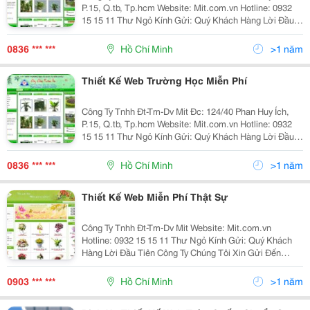
P.15, Q.tb, Tp.hcm Website: Mit.com.vn Hotline: 0932
15 15 11 Thư Ngỏ Kính Gửi: Quý Khách Hàng Lời Đầu
Tiên Công Ty Chúng Tôi Xin Gửi Đến Chúc Quý Khách
Lời Chúc Tốt Đẹp Nhất. Nhân Dip
0836 *** ***
Hồ Chí Minh
>1 năm
Thiết Kế Web Trường Học Miễn Phí
Công Ty Tnhh Đt-Tm-Dv Mit Đc: 124/40 Phan Huy Ích,
P.15, Q.tb, Tp.hcm Website: Mit.com.vn Hotline: 0932
15 15 11 Thư Ngỏ Kính Gửi: Quý Khách Hàng Lời Đầu
Tiên Công Ty Chúng Tôi Xin Gửi Đến Chúc Quý Khách
Lời Chúc Tốt Đẹp Nhất. Nhân Dip
0836 *** ***
Hồ Chí Minh
>1 năm
Thiết Kế Web Miễn Phí Thật Sự
Công Ty Tnhh Đt-Tm-Dv Mit Website: Mit.com.vn
Hotline: 0932 15 15 11 Thư Ngỏ Kính Gửi: Quý Khách
Hàng Lời Đầu Tiên Công Ty Chúng Tôi Xin Gửi Đến
Chúc Quý Khách Lời Chúc Tốt Đẹp Nhất. Nhân Dip Kỷ
Niệm 5 Năm Thành Lập Công Ty Chúng Tôi Có M
0903 *** ***
Hồ Chí Minh
>1 năm