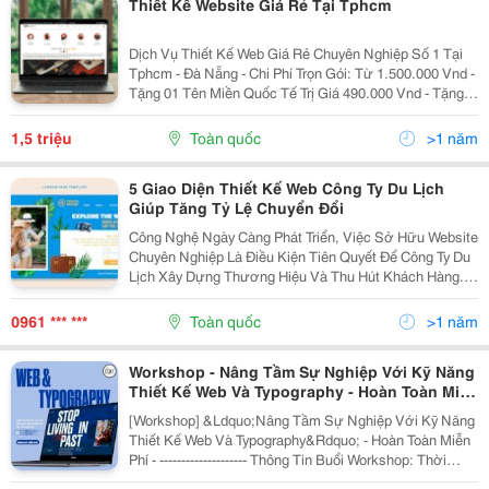
Thiết Kế Website Giá Rẻ Tại Tphcm
Dịch Vụ Thiết Kế Web Giá Rẻ Chuyên Nghiệp Số 1 Tại
Tphcm - Đà Nẵng - Chi Phí Trọn Gói: Từ 1.500.000 Vnd -
Tặng 01 Tên Miền Quốc Tế Trị Giá 490.000 Vnd - Tặng
Chuẩn Bảo Mật Ssl, Email Doanh Nghiệp - Tặng Thiết
Kế Logo Miễn Phí Theo Mẫu - Tối Ưu Seo,...
1,5 triệu
Toàn quốc
>1 năm
5 Giao Diện Thiết Kế Web Công Ty Du Lịch
Giúp Tăng Tỷ Lệ Chuyển Đổi
Công Nghệ Ngày Càng Phát Triển, Việc Sở Hữu Website
Chuyên Nghiệp Là Điều Kiện Tiên Quyết Để Công Ty Du
Lịch Xây Dựng Thương Hiệu Và Thu Hút Khách Hàng.
Một Trang Web Đẹp, Dễ Sử Dụng Và Tối Ưu Có Thể Gia
Tăng Khả Năng Tiếp Cận Và Chuyển Đổi Khách...
0961 *** ***
Toàn quốc
>1 năm
Workshop - Nâng Tầm Sự Nghiệp Với Kỹ Năng
Thiết Kế Web Và Typography - Hoàn Toàn Miễn
Phí
[Workshop] &Ldquo;Nâng Tầm Sự Nghiệp Với Kỹ Năng
Thiết Kế Web Và Typography&Rdquo; - Hoàn Toàn Miễn
Phí - -------------------- Thông Tin Buổi Workshop: Thời
Gian: 14:00 &Ndash; 16:30, Chiều Thứ 7, 11/01/2025