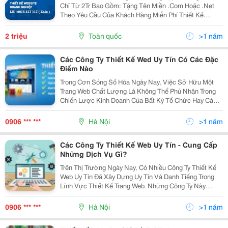
Chỉ Từ 2Tr Bao Gồm: Tặng Tên Miền .Com Hoặc .Net
Theo Yêu Cầu Của Khách Hàng Miễn Phí Thiết Kế
Banner Miễn Phí Hosting 1Gb - 4Gb --------------- Phương
Nam Luôn Cố Gắng Mang Đến Cho Khách...
2 triệu
Toàn quốc
>1 năm
Các Công Ty Thiết Kế Wed Uy Tín Có Các Đặc
Điểm Nào
Trong Cơn Sóng Số Hóa Ngày Nay, Việc Sở Hữu Một
Trang Web Chất Lượng Là Không Thể Phủ Nhận Trong
Chiến Lược Kinh Doanh Của Bất Kỳ Tổ Chức Hay Cá
Nhân Nào. Và Tại Thủ Đô Hà Nội, Có Một Loạt Các Đơn
Vị Thiết Kế Web Uy Tín Đang Cung Cấp Các Giải Pháp...
0906 *** ***
Hà Nội
>1 năm
Các Công Ty Thiết Kế Web Uy Tín - Cung Cấp
Những Dịch Vụ Gì?
Trên Thị Trường Ngày Nay, Có Nhiều Công Ty Thiết Kế
Web Uy Tín Đã Xây Dựng Uy Tín Và Danh Tiếng Trong
Lĩnh Vực Thiết Kế Trang Web. Những Công Ty Này
Không Chỉ Cung Cấp Các Dịch Vụ Thiết Kế Web Cơ Bản
Mà Còn Đem Đến Các Giải Pháp Toàn Diện Để Phát...
0906 *** ***
Hà Nội
>1 năm