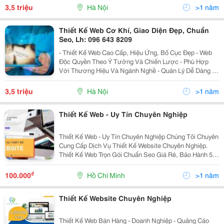
Phát Triển #Website Tận Nơi. Tư Vấn...
3,5 triệu
Hà Nội
>1 năm
Thiết Kế Web Cơ Khí, Giao Diện Đẹp, Chuẩn
Seo, Lh: 096 643 8209
- Thiết Kế Web Cao Cấp, Hiệu Ứng, Bố Cục Đẹp - Web
Độc Quyền Theo Ý Tưởng Và Chiến Lược - Phù Hợp
Với Thương Hiệu Và Ngành Nghề - Quản Lý Dễ Dàng -
Thân Thiện Người Dùng Và Các Thiết Bị - Web Chuẩn
Seo, Adwords, Mạng Xã Hội - Bảo Mật Và Ổn Định -
3,5 triệu
Hà Nội
>1 năm
Hỗ...
Thiết Kế Web - Uy Tín Chuyên Nghiệp
Thiết Kế Web - Uy Tín Chuyên Nghiệp Chúng Tôi Chuyên
Cung Cấp Dịch Vụ Thiết Kế Website Chuyên Nghiệp.
Thiết Kế Web Trọn Gói Chuẩn Seo Giá Rẻ, Bảo Hành 5
Năm. ✅ Giao Diện Chuyên Nghiệp ✅ Thiết Kế Tối Ưu
Chuẩn Seo ✅ Thân Thiện Trên Di Động ✅ Cập Nhật...
₫
100.000
Hồ Chí Minh
>1 năm
Thiết Kế Website Chuyên Nghiệp
Thiết Kế Web Bán Hàng - Doanh Nghiệp - Quảng Cáo