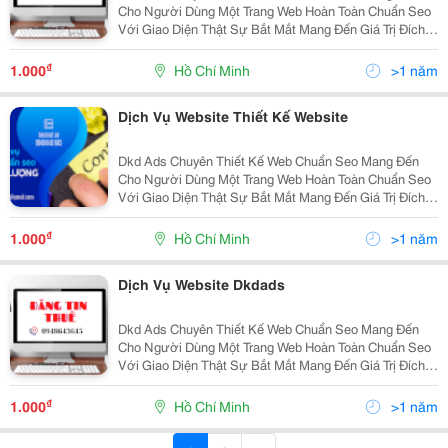
Cho Người Dùng Một Trang Web Hoàn Toàn Chuẩn Seo
Với Giao Diện Thật Sự Bắt Mắt Mang Đến Giá Trị Đích
Thực Cho Sản Phẩm, Cũng Như Uy Tín Của Công Ty
Hay Dịch Vụ Của Quý Khách Một Website Có Đầy Đủ
₫
1.000
Hồ Chí Minh
>1 năm
Những T
Dịch Vụ Website Thiết Kế Website
Dkd Ads Chuyên Thiết Kế Web Chuẩn Seo Mang Đến
Cho Người Dùng Một Trang Web Hoàn Toàn Chuẩn Seo
Với Giao Diện Thật Sự Bắt Mắt Mang Đến Giá Trị Đích
Thực Cho Sản Phẩm, Cũng Như Uy Tín Của Công Ty
Hay Dịch Vụ Của Quý Khách Một Website Có Đầy Đủ
₫
1.000
Hồ Chí Minh
>1 năm
Những T
Dịch Vụ Website Dkdads
Dkd Ads Chuyên Thiết Kế Web Chuẩn Seo Mang Đến
Cho Người Dùng Một Trang Web Hoàn Toàn Chuẩn Seo
Với Giao Diện Thật Sự Bắt Mắt Mang Đến Giá Trị Đích
Thực Cho Sản Phẩm, Cũng Như Uy Tín Của Công Ty
Hay Dịch Vụ Của Quý Khách Một Website Có Đầy Đủ
₫
1.000
Hồ Chí Minh
>1 năm
Những T