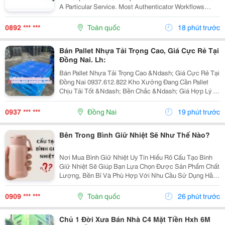
A Particular Service. Most Authenticator Workflows
Connect An Account To An App, Device, Or Verification
Method And Then Request A Changing Code...
0892 *** ***
Toàn quốc
18 phút trước
Bán Pallet Nhựa Tải Trọng Cao, Giá Cực Rẻ Tại
Đồng Nai. Lh:
Bán Pallet Nhựa Tải Trọng Cao &Ndash; Giá Cực Rẻ Tại
Đồng Nai 0937.612.822 Kho Xưởng Đang Cần Pallet
Chịu Tải Tốt &Ndash; Bền Chắc &Ndash; Giá Hợp Lý ?
Có Ngay Đây Ạ! Pallet Nhựa Tải Trọng Cao &Ndash;
Chuyên Dùng: ✅ Kê Hàng Hóa, Máy Móc, Nguyên...
0937 *** ***
Đồng Nai
19 phút trước
Bên Trong Bình Giữ Nhiệt Sẽ Như Thế Nào?
Nơi Mua Bình Giữ Nhiệt Uy Tín Hiểu Rõ Cấu Tạo Bình
Giữ Nhiệt Sẽ Giúp Bạn Lựa Chọn Được Sản Phẩm Chất
Lượng, Bền Bỉ Và Phù Hợp Với Nhu Cầu Sử Dụng Hằng
Ngày. Nếu Bạn Đang Tìm Kiếm Bình Giữ Nhiệt Chất
Lượng, Hãy Tham Khảo Các Sản Phẩm Giữ Nhiệt...
0909 *** ***
Toàn quốc
26 phút trước
Chủ 1 Đời Xưa Bán Nhà C4 Mặt Tiền Hxh 6M