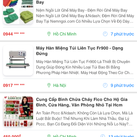
Bay
Nệm Ngồi Lót Ghế Máy Bay - Đệm Rời Ghế Máy Bay
Nệm Ngồi Lót Ghế Máy Bay &Ndash; Đệm Rời Ghế Máy
Bay Tại Nemngoi.com Có Nhiều Lựa Chọn Về Độ Dày,
Ruột Nệm, Chất Liệu Vỏ Và Kích Thước Để Đáp Ứng
Nhu Cầu Người Mua. Sản Phẩm Đang Có Khuyến Mãi,
0944 *** ***
Hồ Chí Minh
7 phút trước
Ưu Đãi...
Máy Hàn Miệng Túi Liên Tục Fr900 - Dạng
Đứng
Máy Hàn Miệng Túi Liên Tục Fr900 Là Thiết Bị Chuyên
Dụng Giúp Đóng Kín Nhiều Loại Túi Bao Bì Bằng
Phương Pháp Hàn Nhiệt. Máy Hoạt Động Theo Cơ Chế
Liên Tục, Hỗ Trợ Tăng Tốc Độ Đóng Gói Và Tạo Đường
Hàn Đều Trên Từng Sản Phẩm. Đây Là Lựa Chọn Phù
0917 *** ***
Hà Nội
9 phút trước
Hợp...
Cung Cấp Bình Chữa Cháy Fico Cho Hộ Gia
Đình, Cửa Hàng, Văn Phòng Nhỏ Tại Hcm
An Toàn Pccc &Ndash; Không Còn Là Lựa Chọn, Mà Là
Luật Bắt Buộc! Thế Nhưng Khi Làm Nhà Thầu, Đại Lý
Pccc, Bạn Có Đang Đối Diện Với Những Nỗi Lo Này?
Đại Lý Nhỏ: Sợ Ôm Hàng, Vốn Chôn, Rủi Ro Cao. Nhà
Thầu: Hồ Sơ Pháp Lý Không Đủ, Công Trình Chậm...
₫
450.000
Hồ Chí Minh
13 phút trước