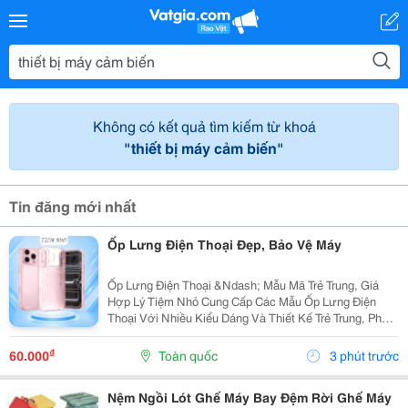
Không có kết quả tìm kiếm từ khoá
"thiết bị máy cảm biến"
Tin đăng mới nhất
Ốp Lưng Điện Thoại Đẹp, Bảo Vệ Máy
Ốp Lưng Điện Thoại &Ndash; Mẫu Mã Trẻ Trung, Giá
Hợp Lý Tiệm Nhỏ Cung Cấp Các Mẫu Ốp Lưng Điện
Thoại Với Nhiều Kiểu Dáng Và Thiết Kế Trẻ Trung, Phù
Hợp Với Học Sinh, Sinh Viên Và Người Dùng Yêu Thích
Phụ Kiện Điện Thoại. Ốp Được Thiết Kế Vừa Vặn...
₫
60.000
Toàn quốc
3 phút trước
Nệm Ngồi Lót Ghế Máy Bay Đệm Rời Ghế Máy