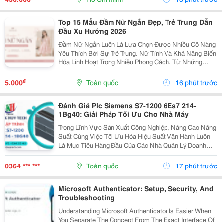
Top 15 Mẫu Đầm Nữ Ngắn Đẹp, Trẻ Trung Dẫn
Đầu Xu Hướng 2026
Đầm Nữ Ngắn Luôn Là Lựa Chọn Được Nhiều Cô Nàng
Yêu Thích Bởi Sự Trẻ Trung, Nữ Tính Và Khả Năng Biến
Hóa Linh Hoạt Trong Nhiều Phong Cách. Từ Những
Thiết Kế Babydoll Đáng Yêu, Đầm Chữ A Thanh Lịch
Đến Kiểu Trễ Vai Quyến Rũ Hay Tay Phồng Điệu Đà,
₫
5.000
Toàn quốc
16 phút trước
Mỗi...
Đánh Giá Plc Siemens S7-1200 6Es7 214-
1Bg40: Giải Pháp Tối Ưu Cho Nhà Máy
Trong Lĩnh Vực Sản Xuất Công Nghiệp, Nâng Cao Năng
Suất Cùng Việc Tối Ưu Hóa Hiệu Suất Vận Hành Luôn
Là Mục Tiêu Hàng Đầu Của Các Nhà Quản Lý Doanh
Nghiệp. Để Hỗ Trợ Các Dây Chuyền Và Hệ Thống Tự
Động Hóa Làm Việc Chính Xác, Mượt Mà Hơn, Một
0364 *** ***
Toàn quốc
17 phút trước
Thiết Bị...
Microsoft Authenticator: Setup, Security, And
Troubleshooting
Understanding Microsoft Authenticator Is Easier When
You Separate The Concept From The Exact Interface Of