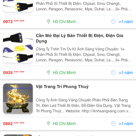
Phân Phối Sỉ Thiết Bị Điện: Clipsal, Sino, Chengli,
Lonon, Paragon, Panasonic, Mpe, Duhal, Ls... 2≫ Phân
Phối Đèn Chiếu Sáng Nội Ngoại Thất: Hufa Lighting,
Fata Lighting, Euroto, Nét Việt, Sano,
0972 *** ***
Hồ Chí Minh
>1 năm
Cần Mở Đại Lý Bán Thiết Bị Điện, Điện Gia
Dụng
Công Ty Tnhh Tm Dv Kt Ánh Sáng Vàng Chuyên: 1≫
Phân Phối Sỉ Thiết Bị Điện: Clipsal, Sino, Chengli,
Lonon, Paragon, Panasonic, Mpe, Duhal, Ls... 2≫ Phân
Phối Đèn Chiếu Sáng Nội Ngoại Thất: Hufa Lighting,
Fata Lighting, Euroto, Nét Việt, Sano,
0935 *** ***
Hồ Chí Minh
>1 năm
Vật Trang Trí Phong Thuỷ
Công Ty Ánh Sáng Vàng Chuyên Phân Phối Đèn Trang
Trí, Đèn Led Thiết Bị Điện, Đồ Điện Gia Dụng. Vật Trang
Trí Phong Thuỷ... Website: Http://Anhsangvang.com.vn
Vui Lòng Liên Hệ Mr. Thắng 0935 456 085 (
Anhsangvang01@Gmail.com) Để Có Giá
0862 *** ***
Hồ Chí Minh
>1 năm