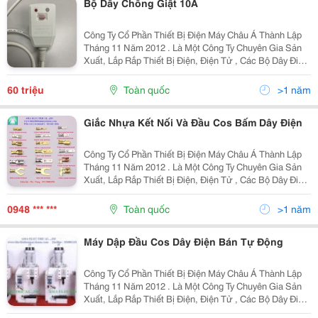
Bộ Dây Chống Giật 10A
Công Ty Cổ Phần Thiết Bị Điện Máy Châu Á Thành Lập
Tháng 11 Năm 2012 . Là Một Công Ty Chuyên Gia Sản
Xuất, Lắp Rắp Thiết Bị Điện, Điện Tử , Các Bộ Dây Điện
(Wire Harness), Dây Nguồn, Bộ Đổi Nguồn , Van Điện
Từ . Và Đại Lý Bán Hàng Linh Kiện Connector...
60 triệu
Toàn quốc
>1 năm
Giắc Nhựa Kết Nối Và Đầu Cos Bấm Dây Điện
Công Ty Cổ Phần Thiết Bị Điện Máy Châu Á Thành Lập
Tháng 11 Năm 2012 . Là Một Công Ty Chuyên Gia Sản
Xuất, Lắp Rắp Thiết Bị Điện, Điện Tử , Các Bộ Dây Điện
(Wire Harness), Dây Nguồn, Bộ Đổi Nguồn , Van Điện
Từ . Và Đại Lý Bán Hàng Linh Kiện Connector...
0948 *** ***
Toàn quốc
>1 năm
Máy Dập Đầu Cos Dây Điện Bán Tự Động
Công Ty Cổ Phần Thiết Bị Điện Máy Châu Á Thành Lập
Tháng 11 Năm 2012 . Là Một Công Ty Chuyên Gia Sản
Xuất, Lắp Rắp Thiết Bị Điện, Điện Tử , Các Bộ Dây Điện
(Wire Harness), Dây Nguồn, Bộ Đổi Nguồn , Van Điện