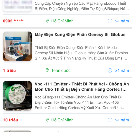
Cung Cấp Chuyên Nghiệp Các Mặt Hàng &Ldquo;Thiết
Bị Điện, Điện Công Nghiệp, Điện Tự Động&Rdquo; Nắm
Bắt Xu Hướng Công Nghiệp Hóa, Hiện Đại Hóa Và Dẫn
Đầu Trong Ứng Dụng Công Nghệ Cao Vào Tự Động Hoá
0902 *** ***
Hồ Chí Minh
>1 năm
Tron
Máy Điện Xung Điện Phân Genesy Sii Globus
Thiết Bị Điện Điện Xung- Điện Phân 4 Kênh Model:
Genesy Sii Nhãn Hiệu : Globus Hãng Sản Xuất: Domino
S.r.l Xu Ất Xứ: Ý Tính Năng Kỹ Thuật Của Dòng Ems Và
Tens Đầu Ra Có Sẵn: Kênh 1-2-3-4 Dòng Điện Liên Tục:
Có Cường Độ: Đỉnh-Đỉnh...
1 triệu
Toàn quốc
>1 năm
Vpci-111 Emitter - Thiết Bị Phát Vci - Chống Ăn
Mòn Cho Thiết Bị Điện Chính Hãng Cortec |
Greenmate
Vpci&Reg;-111 Emitter- Chống Ăn Mòn Cho Thiết Bị
Điện/ Điện Tử/ Tủ Điện Vpci-111 Emitter, Vpci-105
Emitter Chính Hãng Cortec/Mỹ Xuất Xứ: Cortec/Usa
Cortec Vpci-111 Emitter - Chống Ăn Mòn Trong Khu Vực
Không Thông Gió Mô Tả Sản Phẩm ...
10 triệu
Hồ Chí Minh
>1 năm