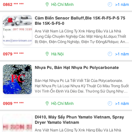
Anhsangvang01@Gmail.com ) Để Có Giá Tốt Nhất
0862 *** ***
Hồ Chí Minh
>1 năm
Npt03
Cảm Biến Sensor Balluff,Ble 15K-R-F5-P-S 75
Ble 15K-S-F5-0
Ans Việt Nam Là Công Ty Xnk Hàng Đầu Và Là Nhà
Cung Cấp Chuyên Nghiệp Các Mặt Hàng &Ldquo;Thiết
Bị Điện, Điện Công Nghiệp, Điện Tự Động&Rdquo; Ans
Việt Nam Cam Kết Luôn Cung Cấp Cho Quý Khách
Hàng Những Sản Phẩm Và Dịch Vụ Tốt Nhất Vui Lo
0979 *** ***
Hà Nội
>1 năm
Nhựa Pc, Bán Hạt Nhựa Pc Polycarbonate
Bán Hạt Nhựa Pc Là Tết Viết Tắt Của Polycarbonate.
Hạt Nhựa Pc Là Loại Nhựa Kỹ Thuật Có Màu Trong Suốt
Với Tính Ổn Định Và Dẻo Dai. Thường Sử Dụng Nhựa
Pc Làm Ổ Cắm Điện, Đầu Cắm, Chi Tiết Bằng Nhựa
Trong Các Thiết Bị Điện-Điện Tử, Làm Kính Bảo Hộ, K
0909 *** ***
Hồ Chí Minh
>1 năm
Dl410, Máy Sấy Phun Yamato Vietnam, Spray
Dryer Yamato Vietnam
Ans Việt Nam Là Công Ty Xnk Hàng Đầu Và Là Nhà