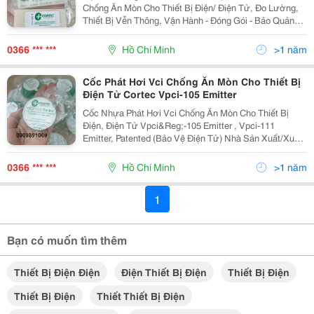
Chống Ăn Mòn Cho Thiết Bị Điện/ Điện Tử, Đo Lường,
Thiết Bị Vễn Thông, Vận Hành - Đóng Gói - Bảo Quản
Thiết Bị Điện Lên Đến 24 Tháng Vpci-101 Device Mô Tả:
Thiết Bị Vpci -101 Device Của Hãng...
0366 *** ***
Hồ Chí Minh
>1 năm
Cốc Phát Hơi Vci Chống Ăn Mòn Cho Thiết Bị
Điện Tử Cortec Vpci-105 Emitter
Cốc Nhựa Phát Hơi Vci Chống Ăn Mòn Cho Thiết Bị
Điện, Điện Tử Vpci&Reg;-105 Emitter , Vpci-111
Emitter, Patented (Bảo Vệ Điện Tử) Nhà Sản Xuất/Xuất
Xứ: Cortec/Usa Cốc Phát Vpci&Reg;-105 Emitter Mô Tả
Sản Phẩm Cốc Phát Cortec Vpci-105 Là...
0366 *** ***
Hồ Chí Minh
>1 năm
1
Bạn có muốn tìm thêm
Thiết Bị Điện Điện
Điện Thiết Bị Điện
Thiết Bị Điện
Thiết Bị Điện
Thiết Thiết Bị Điện