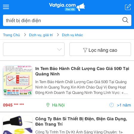
Trang Chủ
Dịch vụ, giải trí
Dịch vụ khác
Lọc nâng cao
In Tem Bảo Hành Chất Lượng Cao Giá 50Đ Tại
Quảng Ninh
In Tem Bảo Hành Chất Lượng Cao Giá 50Đ Tại Quảng
Ninh In Quang Trung Xin Kính Chào Quý Vị Đang Hoạt
Động Kinh Doanh Tại Quang Ninh Trong Lĩnh Vực: +
Máy Vi Tính; + Laptop; + Máy In; + Thiết Bị Máy Văn
Phòng; + Thiết Bị Điện, Điện Tử, Điện Lạnh, Đi
0945 *** ***
Hà Nội
>1 năm
Công Ty Bán Sỉ Thiết Bị Điện, Điện Gia Dụng,
Đèn Trang Trí
Công Ty Tnhh Tm Dv Kt Ánh Sáng Vàng Chuyên: 1≫