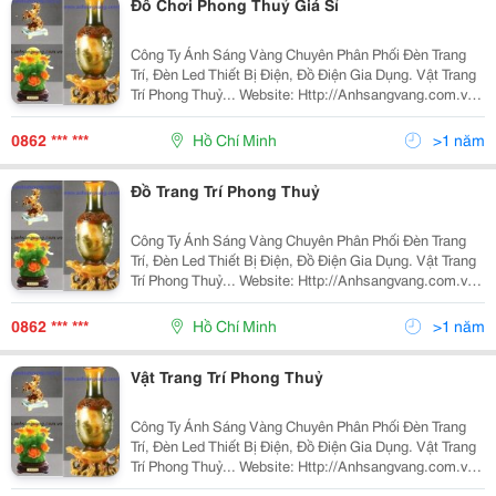
Đồ Chơi Phong Thuỷ Giá Sỉ
Công Ty Ánh Sáng Vàng Chuyên Phân Phối Đèn Trang
Trí, Đèn Led Thiết Bị Điện, Đồ Điện Gia Dụng. Vật Trang
Trí Phong Thuỷ... Website: Http://Anhsangvang.com.vn
Vui Lòng Liên Hệ Mr. Thắng 0935 456 085 (
Anhsangvang01@Gmail.com) Để Có Giá
0862 *** ***
Hồ Chí Minh
>1 năm
Đồ Trang Trí Phong Thuỷ
Công Ty Ánh Sáng Vàng Chuyên Phân Phối Đèn Trang
Trí, Đèn Led Thiết Bị Điện, Đồ Điện Gia Dụng. Vật Trang
Trí Phong Thuỷ... Website: Http://Anhsangvang.com.vn
Vui Lòng Liên Hệ Mr. Thắng 0935 456 085 (
Anhsangvang01@Gmail.com) Để Có Giá
0862 *** ***
Hồ Chí Minh
>1 năm
Vật Trang Trí Phong Thuỷ
Công Ty Ánh Sáng Vàng Chuyên Phân Phối Đèn Trang
Trí, Đèn Led Thiết Bị Điện, Đồ Điện Gia Dụng. Vật Trang
Trí Phong Thuỷ... Website: Http://Anhsangvang.com.vn
Vui Lòng Liên Hệ Mr. Thắng 0935 456 085 (