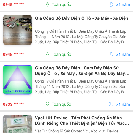
Từ . Và Đại Lý Bán Hàng Linh Kiện Connector...
0948 *** ***
Toàn quốc
>1 năm
Gia Công Bộ Dây Điện Ô Tô - Xe Máy - Xe Điện
Công Ty Cổ Phần Thiết Bị Điện Máy Châu Á Thành Lập
Tháng 11 Năm 2012 . Là Một Công Ty Chuyên Gia Sản
Xuất, Lắp Rắp Thiết Bị Điện, Điện Tử , Các Bộ Dây Điện
(Wire Harness), Dây Nguồn, Bộ Đổi Nguồn , Van Điện
Từ . Và Đại Lý Bán Hàng Linh Kiện Connector...
0948 *** ***
Toàn quốc
>1 năm
Gia Công Bộ Dây Điện , Cụm Dây Điện Sử
Dụng Ô Tô , Xe Máy , Xe Điện Và Bộ Dây Máy
Công Nghiệp
Công Ty Cổ Phần Thiết Bị Điện Máy Châu Á Thành Lập
Tháng 11 Năm 2012 . Là Một Công Ty Chuyên Gia Sản
Xuất, Lắp Rắp Thiết Bị Điện, Điện Tử , Các Bộ Dây Điện
(Wire Harness), Dây Nguồn, Bộ Đổi Nguồn , Van Điện
Từ . Và Đại Lý Bán Hàng Linh Kiện Connector...
0833 *** ***
Toàn quốc
>1 năm
Vpci-101 Device - Tấm Phát Chống Ăn Mòn
Dành Riêng Cho Thiết Bị Điện/ Điện Tử/ Mạch
Điện/ Thiết Bị Điều Khiển
Vật Tư Chống Rỉ Sét Cortec Vci, Vpci-101 Device