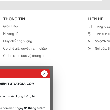
THÔNG TIN
LIÊN HỆ
Giới thiệu
Công ty C
Hướng dẫn
HN: 102 T
➤
Quy chế hoạt động
Số GCNĐKD
➤
Cơ chế giải quyết tranh chấp
Nơi cấp: S
Chính sách bảo vệ thông tin
IỆN TỬ VATGIA.COM
.com – trân trọng thông báo:
gia.com kể từ ngày
31 tháng 3 năm