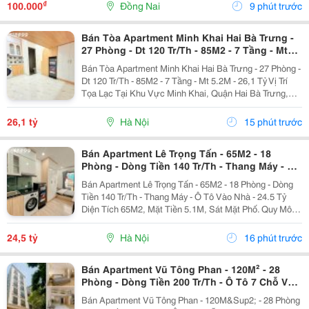
Bảo Cây Xanh Phát Triển Khỏe Mạnh Và Nâng Cao Hình
₫
100.000
Đồng Nai
9 phút trước
Ảnh Cho...
Bán Tòa Apartment Minh Khai Hai Bà Trưng -
27 Phòng - Dt 120 Tr/Th - 85M2 - 7 Tầng - Mt
5.2M - 26,1 Tỷ
Bán Tòa Apartment Minh Khai Hai Bà Trưng - 27 Phòng -
Dt 120 Tr/Th - 85M2 - 7 Tầng - Mt 5.2M - 26,1 Tỷ Vị Trí
Tọa Lạc Tại Khu Vực Minh Khai, Quận Hai Bà Trưng,
Cách Ô Tô Tránh Chỉ Khoảng 15M. Kết Nối Thuận Tiện
Minh Khai, Tam Trinh, Mai Động...
26,1 tỷ
Hà Nội
15 phút trước
Bán Apartment Lê Trọng Tấn - 65M2 - 18
Phòng - Dòng Tiền 140 Tr/Th - Thang Máy - Ô
Tô Vào Nhà - 24.5 Tỷ
Bán Apartment Lê Trọng Tấn - 65M2 - 18 Phòng - Dòng
Tiền 140 Tr/Th - Thang Máy - Ô Tô Vào Nhà - 24.5 Tỷ
Diện Tích 65M2, Mặt Tiền 5.1M, Sát Mặt Phố. Quy Mô 7
Tầng, Thang Máy, Gồm 18 Phòng Khép Kín Full Nội
Thất, Có Thể Nâng Lên 19...
24,5 tỷ
Hà Nội
16 phút trước
Bán Apartment Vũ Tông Phan - 120M² - 28
Phòng - Dòng Tiền 200 Tr/Th - Ô Tô 7 Chỗ Vào
Nhà - 39 Tỷ
Bán Apartment Vũ Tông Phan - 120M&Sup2; - 28 Phòng