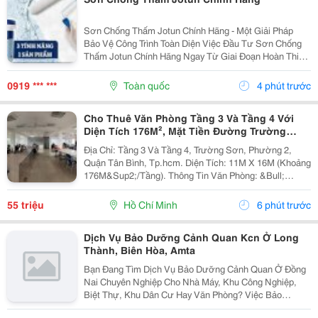
Sơn Chống Thấm Jotun Chính Hãng - Một Giải Pháp
Bảo Vệ Công Trình Toàn Diện Việc Đầu Tư Sơn Chống
Thấm Jotun Chính Hãng Ngay Từ Giai Đoạn Hoàn Thiện
Là Giải Pháp Kinh Tế Và Bền Vững Nhất Để Bảo Vệ
Ngôi Nhà Khỏi Tác Động Của Thời Tiết. Với Khả
0919 *** ***
Toàn quốc
4 phút trước
Năng...
Cho Thuê Văn Phòng Tầng 3 Và Tầng 4 Với
Diện Tích 176M², Mặt Tiền Đường Trường
Sơn, Tân Bình
Địa Chỉ: Tầng 3 Và Tầng 4, Trường Sơn, Phường 2,
Quận Tân Bình, Tp.hcm. Diện Tích: 11M X 16M (Khoảng
176M&Sup2;/Tầng). Thông Tin Văn Phòng: &Bull;
Không Gian Rộng, Bố Trí Linh Hoạt, Phù Hợp Từ 30 Đến
50 Nhân Sự. &Bull; Thiết Kế Mở, Tạo Môi...
55 triệu
Hồ Chí Minh
6 phút trước
Dịch Vụ Bảo Dưỡng Cảnh Quan Kcn Ở Long
Thành, Biên Hòa, Amta
Bạn Đang Tìm Dịch Vụ Bảo Dưỡng Cảnh Quan Ở Đồng
Nai Chuyên Nghiệp Cho Nhà Máy, Khu Công Nghiệp,
Biệt Thự, Khu Dân Cư Hay Văn Phòng? Việc Bảo
Dưỡng Định Kỳ Giúp Duy Trì Vẻ Đẹp Cảnh Quan, Đảm