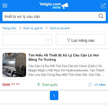
Trang Chủ
Dịch vụ, giải trí
Dịch vụ vệ sinh
Lọc nâng cao
Tìm Hiểu Về Thiết Bị Xử Lý Cáu Cặn Lò Hơi
Bằng Từ Trường
Cáu Cặn Là Sự Kết Tủa Của Các Ion Canxi (Ca2+) Và
Magie (Mg2+) Kết Hợp Với Hydrocarbonate, Tạo Thành
Các Lớp Cặn Cứng Sau Một Thời Gian Dài. Cáu Cặn Là
Một Vấn Đề Phổ Biến Trong Các Hệ Thống Lò Hơi,
Chiller Và Hệ Thống Nước Tuần Hoàn, Gây Ra Nhiều...
0256 *** ***
Toàn quốc
>1 năm
1