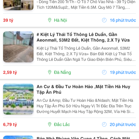
- Dòng Tiền 200 Tr/Th - Ô Tô 7 Chỗ Vào Nhà - 39 Tỷ Diện
Tích 120M&Sup2;, Mặt Tiền 6.5M. Quy Mô 7 Tầng,
Thiết Kế 28 Phòng Khép Kín, Full Nội Thất Cao Cấp.
Tầng 1 Để Xe; Tầng 2-6 Mỗi Tầng 5...
39 tỷ
Hà Nội
16 phút trước
# Kiệt Lý Thái Tổ Thông Lê Duẩn, Gần
Aeonmall, 53M2 Đất, Kiệt Thông, 2.X Tỷ Vừa
Kiệt Lý Thái Tổ Thông Lê Duẩn, Gần Aeonmall, 53M2
Đất, Kiệt Thông, 2.X Tỷ Vừa+ Bán Đất Kiệt Lý Thái Tổ
Thông Lê Duẩn Gần Ngã Tư Giao Điện Biên Phủ, Siêu
Thị Nguyễn Kim, Aeonmall&Hellip;+ Dt 53M2, Mặt Tiền
Rộng 11M Xây Nhà Cực Thoáng Đẹp+ Giá Bán...
2,59 tỷ
Đà Nẵng
19 phút trước
An Cư & Đầu Tư Hoàn Hảo ,Mặt Tiền Hà Huy
Tập Ân Phú
An Cư &Amp; Đầu Tư Hoàn Hảo &Ndash; Mặt Tiền Hà
Huy Tập Ân Phú Sở Hữu Ngay Vị Trí Đắc Địa Trên Trục
Đường Huyết Mạch Hà Huy Tập Rộng 32M, Vỉa Hè Siêu
Thoáng 20M &Ndash; Tâm Điểm Kinh Doanh &Amp;
Kết Nối Giao Thông Của Thành Phố! ✔️ Diện Tích...
6,79 tỷ
Đắc Lắc
20 phút trước
Bán Nhà Phùng Văn Cung 4 Tầng, Cách Mặt