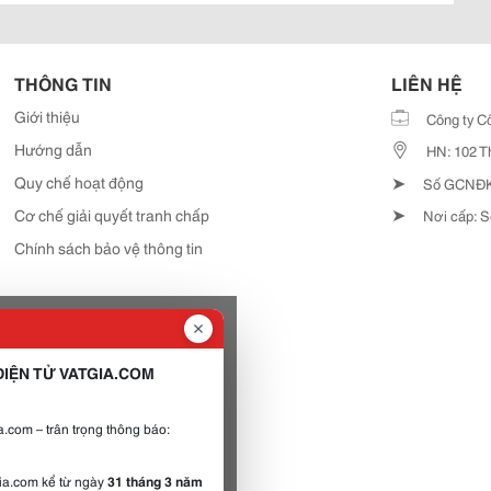
THÔNG TIN
LIÊN HỆ
Giới thiệu
Công ty C
Hướng dẫn
HN: 102 T
➤
Quy chế hoạt động
Số GCNĐKD
➤
Cơ chế giải quyết tranh chấp
Nơi cấp: S
Chính sách bảo vệ thông tin
IỆN TỬ VATGIA.COM
.com – trân trọng thông báo:
gia.com kể từ ngày
31 tháng 3 năm