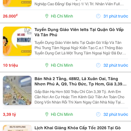
Nghiệp Cao Đẳng/ Đại Học) 1/ Vị Trí: Nhân Viên Full
Time (2 Nam 2 Nữ) Ca Làm: 13:00 Đến 21:00 (1 Tháng
Được Nghỉ Phép 1 Ngày, Và Hưởng Các Ngày...
₫
26.000
Hồ Chí Minh
31 phút trước
Tuyển Dụng Giáo Viên Ielts Tại Quận Gò Vấp
Và Tân Phú
Tuyển Dụng Giáo Viên Ielts Tại Quận Gò Vấp Và Tân
Phú Trung Tâm Ngoại Ngữ Kiến Tạo C.e.t Thông Báo
Tuyển Dụng Cet Là Một Trung Tâm Ngoại Ngữ Đã Được
Thành Lập 16 Năm Chuyên Về Chương Trình Anh Văn
Học Thuật Ielts &Ndash; Toefl Ibt. Trung Tâm...
10 triệu
Hồ Chí Minh
32 phút trước
Bán Nhà 2 Tầng, 48M2, Lã Xuân Oai, Tăng
Nhơn Phú A, Q9, Thủ Đức, Tp Hcm, Giá 3,39
Tỷ.
Gấp Bán Hạ Hơn 500 Triệu Chỉ Còn 3,39 Tỷ. Anh Em
Cần Nơi An Cư Hoặc Tìm Kênh Giữ Tiền An Toàn Cho
Dòng Vốn Nhàn Rỗi Thì Xem Ngay Căn Nhà Này Tại
Đường Lã Xuân Oai, Phường Tăng Nhơn Phú A, Quận
9. Tp Hcm. Diện Tích Đất 48M2, Kích Thước 3.7M X...
3,39 tỷ
Hồ Chí Minh
32 phút trước
Lịch Khai Giảng Khóa Cấp Tốc 2026 Tại Gò