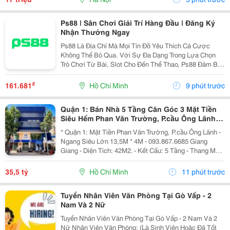
Ps88 | Sân Chơi Giải Trí Hàng Đầu | Đăng Ký
Nhận Thưởng Ngay
Ps88 Là Địa Chỉ Mà Mọi Tín Đồ Yêu Thích Cá Cược
Không Thể Bỏ Qua. Với Sự Đa Dạng Trong Lựa Chọn
Trò Chơi Từ Bài, Slot Cho Đến Thể Thao, Ps88 Đảm Bảo
Mang Đến Những Giây Phút Thư Giãn Đầy Thú Vị Cho
Người Chơi. Chúng Tôi Cam Kết Cung Cấp Dịch Vụ
₫
161.681
Hồ Chí Minh
9 phút trước
Chăm...
Quận 1: Bán Nhà 5 Tầng Căn Góc 3 Mặt Tiền
Siêu Hếm Phan Văn Trường, P.cầu Ông Lãnh-
Dt 13M*4M- Chính Chủ Chào Giá Tốt
* Quận 1: Mặt Tiền Phan Văn Trường, P.cầu Ông Lãnh -
Ngang Siêu Lớn 13,5M * 4M - 093.867.6685 Giang
Giang - Diện Tích: 42M2. - Kết Cấu: 5 Tầng - Thang Máy
- Từ Lầu 2 Xây Vươn Ban Công Ra Rộng 4,5M - Các
Tầng Đều Thiết Kế Làm Vp Cty. - Đang Sẵn...
35,5 tỷ
Hồ Chí Minh
11 phút trước
Tuyển Nhân Viên Văn Phòng Tại Gò Vấp - 2
Nam Và 2 Nữ
Tuyển Nhân Viên Văn Phòng Tại Gò Vấp - 2 Nam Và 2
Nữ Nhân Viên Văn Phòng: (Là Sinh Viên Hoặc Đã Tốt