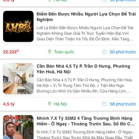
Điểm Đến Được Nhiều Người Lựa Chọn Để Trải
Nghiệm
Lv8 Là Điểm Đến Được Nhiều Người Lựa Chọn Để Trải
Nghiệm Không Gian Giải Trí Trực Tuyến Hiện Đại Với
Giao Diện Thân Thiện Và Tốc Độ Ổn Định. Nền Tảng
Cung Cấp Đa Dạng Trò Chơi, Cập Nhật Thường Xuyên,
Hỗ Trợ Trên Nhiều Thiết Bị Và Mang Đến Trải Nghiệm...
₫
22.222
Toàn quốc
50 phút trước
Cần Bán Nhà 4,5 Tỷ P. Trần D Hưng, Phường
Yên Hoà, Hà Nội
Cần Bán Nhà 4,5 Tỷ P. Trần D Hưng, Phường Yên Hoà,
Hà Nội + Vị Trí Trung Tâm Thủ Đô. + Tiện Mọi Ngả
Đường Lớn Nhỏ Và Gần Nhiều Đh, Cửa Hàng Lớn,
V.v... + Diện Tích Gia Đình Sử Dụng Tất Được Là 95 M2.
+ Ô-Tô Vào Cửa, Nhà Có 2 Tầng. + Sổ Đỏ Chính...
4,5 tỷ
Hà Nội
58 phút trước
Nhỉnh 7.X Tỷ 35M2 4 Tầng Trương Định Hàng
Hiếm - Ở Ngay - Thoáng Trước Sau. Sổ Đỏ Cất
Két
N.hỉnh 7.X Tỷ 35M2 Trương Định Hàng Hiếm - Ở Ngay -
Thoáng Trước Sau Trước Nhà Xe Máy Quay Đầu. Thiết