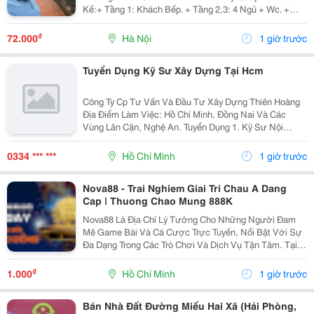
Kế:+ Tầng 1: Khách Bếp. + Tầng 2,3: 4 Ngủ + Wc. +
Tầng 4: Phòng Thờ Sân Phơi Rộng Rãi. + Gần Trường,
Gần Chợ + Giao Thông Thuận Tiện. Sổ Đỏ...
₫
72.000
Hà Nội
1 giờ trước
Tuyển Dụng Kỹ Sư Xây Dựng Tại Hcm
Công Ty Cp Tư Vấn Và Đầu Tư Xây Dựng Thiên Hoàng
Địa Điểm Làm Việc: Hồ Chí Minh, Đồng Nai Và Các
Vùng Lân Cận, Nghệ An. Tuyển Dụng 1. Kỹ Sư Nội
Nghiệp Công Trình Giao Thông, Cầu Đường : 06 2. Kỹ
Sư Hiện Trường Công Trình Giao Thông, Cầu...
0334 *** ***
Hồ Chí Minh
1 giờ trước
Nova88 - Trai Nghiem Giai Tri Chau A Dang
Cap | Thuong Chao Mung 888K
Nova88 Là Địa Chỉ Lý Tưởng Cho Những Người Đam
Mê Game Bài Và Cá Cược Trực Tuyến, Nổi Bật Với Sự
Đa Dạng Trong Các Trò Chơi Và Dịch Vụ Tận Tâm. Tại
Nova88, Người Chơi Được Trải Nghiệm Những Sản
Phẩm Cá Cược Chất Lượng Nhất, Từ Cá Cược Thể
₫
1.000
Hồ Chí Minh
1 giờ trước
Thao Đến...
Bán Nhà Đất Đường Miếu Hai Xã (Hải Phòng,