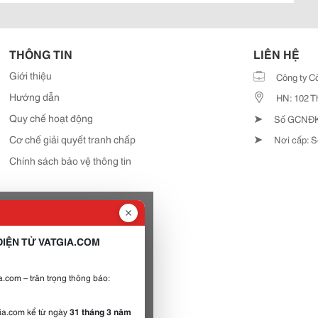
THÔNG TIN
LIÊN HỆ
Giới thiệu
Công ty C
Hướng dẫn
HN: 102 T
➤
Quy chế hoạt động
Số GCNĐKD
➤
Cơ chế giải quyết tranh chấp
Nơi cấp: S
Chính sách bảo vệ thông tin
IỆN TỬ VATGIA.COM
.com – trân trọng thông báo:
gia.com kể từ ngày
31 tháng 3 năm