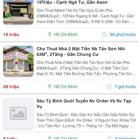
19Triệu - Cạnh Ngã Tư, Gần Aeon
Cho Thuê Mbkd Tân Kỳ Tân Quý Q.tân Phú
238M&Sup2;, 19Triệu Ngang 9.5M - Cạnh Ngã Tư, Gần
Aeon Diện Tích: 238M&Sup2;, 9.5M X 25M - Có Sân
Cực Rộng Kết Cấu: 1Trệt Trống Suốt, Có 2 Pn Thích
Hợp: Quán Ăn,Cafe, Spa-Nails, Shop Điện Thoại, Phụ
19 triệu
Hồ Chí Minh
56 phút trước
Kiện,...
Cho Thuê Nhà 2 Mặt Tiền Nb Tân Sơn Nhì
63M², 2Tầng - Gần Chung Cư
Cho Thuê Nhà 2 Mặt Tiền Nb Tân Sơn Nhì Q.tân Phú
63M&Sup2;, 2Tầng Gần Chung Cư - 2 Mặt Tiền Cực
Đẹp Vị Trí: Mặt Tiền Đường Trần Tấn, Phường Tân Sơn
Nhì, Quận Tân Phú, Tp.hcm Diện Tích: 63M&Sup2;, 9M
X 7M Kết Cấu: Trệt, 1 Lầu &Ndash; Gồm 1...
28 triệu
Hồ Chí Minh
1 giờ trước
Sáu Tỷ Bình Quới Tuyển Nv Order Và Nv Tạp
Vụ
Sáu Tỷ Bình Quới - Đặc Sản Xứ Nẫu Cần Gấp Nhân Sự
Toàn Thời Gian &Bull; Nv Order : 5 Người Sức Khỏe Tốt
- Ưu Tiên Nữ - Lương 7Tr + Tháng 13 - Tip Mỗi Ngày -
Có Ca Suốt Hoặc Ca Gãy - Tháng 2 Ngày Off - Lễ X 2 -
Được Nghỉ Tết Nđ ...
8 triệu
Hồ Chí Minh
2 giờ trước