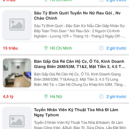
Sáu Tỷ Bình Quới Tuyển Nv Nữ Rau Gỏi , Nv
Chảo Chính
Sáu Tỷ Bình Quới - Đặc Sản Xứ Nẫu Cần Gấp Nhân Sự
Bếp Toàn Thời Gian * Nữ Rau Gỏi : 2 Người Có Kinh
Nghiệm - Lương 10Tr + Tháng 13 - Tháng 2 Ngày Off -
Lễ X 2 - Được Nghỉ Tết Nđ * Chảo Chính : 2 Người Có
Kinh Nghiệm + Sức Khỏe Tốt...
15 triệu
Hồ Chí Minh
2 giờ trước
Bán Gấp Giá Rẻ Căn Hộ Cc, Ô Tô, Kinh Doanh
Giang Biên 26M/53M, T1&2, Mặt Tiền 3, 4.5 Tỷ
Long Biên.
Bán Gấp Giá Rẻ Căn Hộ Cc, Ô Tô, Kinh Doanh Giang
Biên 26M/53M, T1&Amp;2, Mặt Tiền 3, 4.5 Tỷ Long
Biên. Mô Tả: + Căn Hộ Chung Cư Khép Kín 53M, Tầng 1
Và 2 Đế Căn Hộ Chung Cư, Đất Sổ Đỏ Lâu Dài. + Kinh
Doanh Bất Chấp Các Loại Hình, Quỹ Đất Rộng...
4,5 tỷ
Hà Nội
2 giờ trước
Tuyển Nhân Viên Kỹ Thuật Tòa Nhà Đi Làm
Ngay Tphcm
Tuyển 3 Nhân Viên Kỹ Thuật Tòa Nhà &Ndash; Đi Làm
Ngay Công Việc: &Bull; Bảo Trì, Sửa Chữa, Lắp Đặt Mới