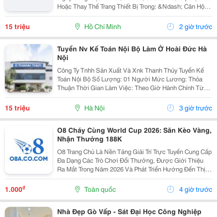
Hoặc Thay Thế Trang Thiết Bị Trong: &Ndash; Căn Hộ
Dịch Vụ &Ndash; Nhà Trọ, Chung Cư Mini &Bull; Kiểm
Tra Và Xử Lý Sự Cố Phát Sinh...
15 triệu
Hồ Chí Minh
2 giờ trước
Tuyển Nv Kế Toán Nội Bộ Làm Ở Hoài Đức Hà
Nội
Công Ty Tnhh Sản Xuất Và Xnk Thanh Thủy Tuyển Kế
Toán Nội Bộ Số Lượng: 01 Người Mức Lương: Thỏa
Thuận Thời Gian Làm Việc: Theo Giờ Hành Chính Từ
Thứ 2 Đến Thứ 7. Nội Dung Công Việc: - Làm Hợp Đồng
Mua Bán, Tính Lương Nhân Viên, Hợp...
15 triệu
Hà Nội
3 giờ trước
O8 Cháy Cùng World Cup 2026: Săn Kèo Vàng,
Nhận Thưởng 188K
O8 Trang Chủ Là Nền Tảng Giải Trí Trực Tuyến Cung Cấp
Đa Dạng Các Trò Chơi Đổi Thưởng, Được Giới Thiệu
Ra Mắt Trong Năm 2026 Và Phát Triển Hướng Đến Thị
Trường Châu Á. Theo Thông Tin Từ Nền Tảng, O8 Hoạt
Động Theo Các Tiêu Chuẩn Áp Dụng Trong Lĩnh...
₫
1.000
Toàn quốc
4 giờ trước
Nhà Đẹp Gò Vấp - Sát Đại Học Công Nghiệp