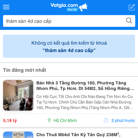
Không có kết quả tìm kiếm từ khoá
"thảm sàn 4d cao cấp"
Tin đăng mới nhất
Bán Nhà 3 Tầng Đường 160, Phường Tăng
Nhơn Phú, Tp Hcm. Dt 54M2, Sổ Hồng Riêng.
Giá 5,18 Tỷ
Cơ Hội Cực Tốt Cho Anh Chị Nào Đang Tìm Nơi An Cư
Tại Tp Hcm. Chính Chủ Cần Bán Gấp Căn Nhà Đường
160, Phường Tăng Nhơn Phú (Tăng Nhơn Phú A, Q9
Cũ). Vị Trí Nhà Nằm Trong Khu Dân Cư Ổn Định, Giao
Thông Thuận Tiện Chỉ Vài Bước Là Ra Lã Xuân Oai,
5,18 tỷ
Hồ Chí Minh
2 phút trước
Lê...
Cho Thuê Mbkd Tân Kỳ Tân Quý 238M²,