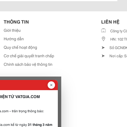
THÔNG TIN
LIÊN HỆ
Giới thiệu
Công ty C
Hướng dẫn
HN: 102 T
➤
Quy chế hoạt động
Số GCNĐKD
➤
Cơ chế giải quyết tranh chấp
Nơi cấp: S
Chính sách bảo vệ thông tin
IỆN TỬ VATGIA.COM
.com – trân trọng thông báo:
gia.com kể từ ngày
31 tháng 3 năm