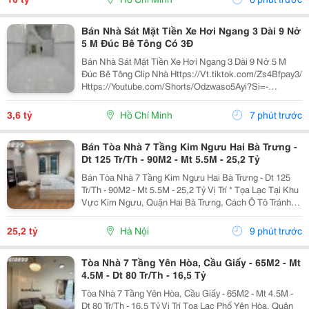
Khuôn...
Bán Nhà Sát Mặt Tiền Xe Hơi Ngang 3 Dài 9 Nở
5 M Đúc Bê Tông Có 3Đ
Bán Nhà Sát Mặt Tiền Xe Hơi Ngang 3 Dài 9 Nở 5 M
Đúc Bê Tông Clip Nhà Https://Vt.tiktok.com/Zs4Bfpay3/
Https://Youtube.com/Shorts/Odzwaso5Ayi?Si=-
Jrjcci2Um_W6B4U Quận 4 - Cách Mặt Tiền Đoàn Văn
Bơ 30M - 27.8M2 - 2 Tầng &Ndash; Giá 3 Tỷ...
3,6 tỷ
Hồ Chí Minh
7 phút trước
Bán Tòa Nhà 7 Tầng Kim Ngưu Hai Bà Trưng -
Dt 125 Tr/Th - 90M2 - Mt 5.5M - 25,2 Tỷ
Bán Tòa Nhà 7 Tầng Kim Ngưu Hai Bà Trưng - Dt 125
Tr/Th - 90M2 - Mt 5.5M - 25,2 Tỷ Vị Trí * Tọa Lạc Tại Khu
Vực Kim Ngưu, Quận Hai Bà Trưng, Cách Ô Tô Tránh
Chỉ Khoảng 20M. * Kết Nối Thuận Tiện Kim Ngưu, Minh
Khai, Tam Trinh Và Khu Đô Thị...
25,2 tỷ
Hà Nội
9 phút trước
Tòa Nhà 7 Tầng Yên Hòa, Cầu Giấy - 65M2 - Mt
4.5M - Dt 80 Tr/Th - 16,5 Tỷ
Tòa Nhà 7 Tầng Yên Hòa, Cầu Giấy - 65M2 - Mt 4.5M -
Dt 80 Tr/Th - 16,5 Tỷ Vị Trí Tọa Lạc Phố Yên Hòa, Quận