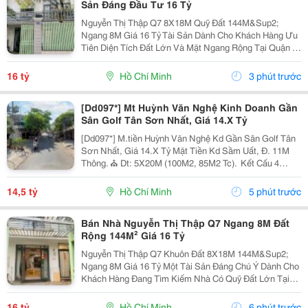
Sản Đáng Đầu Tư 16 Tỷ
Nguyễn Thị Thập Q7 8X18M Quỹ Đất 144M&Sup2;
Ngang 8M Giá 16 Tỷ Tài Sản Dành Cho Khách Hàng Ưu
Tiên Diện Tích Đất Lớn Và Mặt Ngang Rộng Tại Quận 7.
Khuôn Đất 8 X 18M, Tổng Diện Tích 144M&Sup2;, Nổi
Bật Với Ngang 8M. Diện Tích Này Phù Hợp Cho
16 tỷ
Hồ Chí Minh
3 phút trước
Nhiều...
[Dd097*] Mt Huỳnh Văn Nghệ Kinh Doanh Gần
Sân Golf Tân Sơn Nhất, Giá 14.X Tỷ
[Dd097*] M.tiền Huỳnh Văn Nghệ Kd Gần Sân Golf Tân
Sơn Nhất, Giá 14.X Tỷ Mặt Tiền Kd Sầm Uất, Đ. 11M
Thông. ⛪ Dt: 5X20M (100M2, 85M2 Tc). ️ Kết Cấu 4
Tầng (Trệt, 2L, St), 4Pn 4Tolet, Ở Ngay. Sổ Hồng Riêng
Vuông A4. Zalo Ngay!
14,5 tỷ
Hồ Chí Minh
5 phút trước
Bán Nhà Nguyễn Thị Thập Q7 Ngang 8M Đất
Rộng 144M² Giá 16 Tỷ
Nguyễn Thị Thập Q7 Khuôn Đất 8X18M 144M&Sup2;
Ngang 8M Giá 16 Tỷ Một Tài Sản Đáng Chú Ý Dành Cho
Khách Hàng Đang Tìm Kiếm Nhà Có Quỹ Đất Lớn Tại
Quận 7, Đặc Biệt Phù Hợp Với Tiêu Chí Ngang Rộng Và
Dễ Chủ Động Phương Án Sử Dụng. Căn Nhà Sở Hữu
16 tỷ
Hồ Chí Minh
6 phút trước