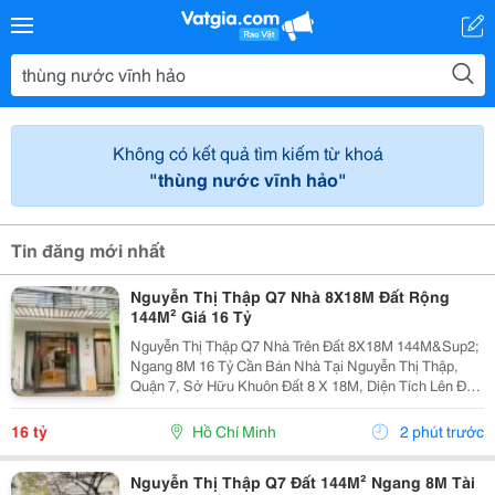
Không có kết quả tìm kiếm từ khoá
"thùng nước vĩnh hảo"
Tin đăng mới nhất
Nguyễn Thị Thập Q7 Nhà 8X18M Đất Rộng
144M² Giá 16 Tỷ
Nguyễn Thị Thập Q7 Nhà Trên Đất 8X18M 144M&Sup2;
Ngang 8M 16 Tỷ Cần Bán Nhà Tại Nguyễn Thị Thập,
Quận 7, Sở Hữu Khuôn Đất 8 X 18M, Diện Tích Lên Đến
144M&Sup2;. Điểm Nổi Bật Của Tài Sản Là Ngang 8M,
Tạo Lợi Thế Lớn Về Không Gian Và Khả Năng Sử...
16 tỷ
Hồ Chí Minh
2 phút trước
Nguyễn Thị Thập Q7 Đất 144M² Ngang 8M Tài