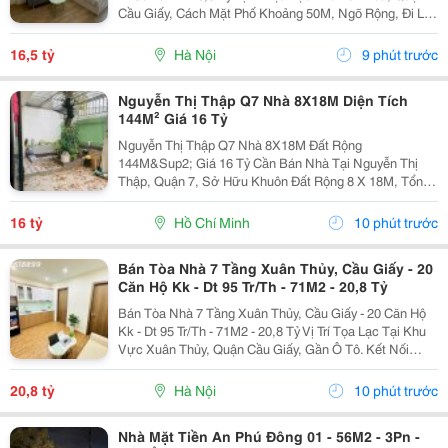
Cầu Giấy, Cách Mặt Phố Khoảng 50M, Ngõ Rộng, Đi Lại
Thuận Tiện. Kết Nối Nhanh Các Tuyến Yên Hòa, Trung
Kính Và Khu Vực Trung Tâm Cầu...
16,5 tỷ
Hà Nội
9 phút trước
Nguyễn Thị Thập Q7 Nhà 8X18M Diện Tích
144M² Giá 16 Tỷ
Nguyễn Thị Thập Q7 Nhà 8X18M Đất Rộng
144M&Sup2; Giá 16 Tỷ Cần Bán Nhà Tại Nguyễn Thị
Thập, Quận 7, Sở Hữu Khuôn Đất Rộng 8 X 18M, Tổng
Diện Tích 144M&Sup2;. Lợi Thế Nổi Bật Là Ngang 8M,
Phù Hợp Với Khách Hàng Đang Tìm Kiếm Tài Sản Có
16 tỷ
Hồ Chí Minh
10 phút trước
Mặt Tiền Rộng...
Bán Tòa Nhà 7 Tầng Xuân Thủy, Cầu Giấy - 20
Căn Hộ Kk - Dt 95 Tr/Th - 71M2 - 20,8 Tỷ
Bán Tòa Nhà 7 Tầng Xuân Thủy, Cầu Giấy - 20 Căn Hộ
Kk - Dt 95 Tr/Th - 71M2 - 20,8 Tỷ Vị Trí Tọa Lạc Tại Khu
Vực Xuân Thủy, Quận Cầu Giấy, Gần Ô Tô. Kết Nối
Thuận Tiện Xuân Thủy, Phạm Hùng, Hồ Tùng Mậu Và
Phạm Văn Đồng. Gần Đại Học Quốc...
20,8 tỷ
Hà Nội
10 phút trước
Nhà Mặt Tiền An Phú Đông 01 - 56M2 - 3Pn -