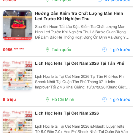
Để Vận...
Hướng Dẫn Kiểm Tra Chất Lượng Màn Hình
Led Trước Khi Nghiệm Thu
Sau Khi Hoàn Tất Lắp Đặt, Kiểm Tra Chất Lượng Màn
Hình Led Trước Khi Nghiệm Thu Là Bước Quan Trọng
Để Đảm Bảo Hệ Thống Hoạt Động Ổn Định Và Đúng Yêu
Cầu Kỹ Thuật. Một Số Hạng Mục Cần Kiểm Tra Gồm:
Chất Lượng Hiển Thị, Độ Sáng, Màu Sắc, Độ Đồng
0986 *** ***
Toàn quốc
1 giờ trước
Đều...
Lịch Học Ielts Tại Cet Năm 2026 Tại Tân Phú
Lịch Học Ielts Tại Cet Năm 2026 Tại Tân Phú Học Phí
Shock Nhất Tại Quận Tân Phú Tháng 07 1/ Ielts
Improver Tối 2 4 6 Khai Giảng: 13/07/2026 Khung Giờ:
18:00 Đến 21:00 Học Phí Ưu Đãi 5% Khi Đăng Ký 2/ Ielts
Basic Tối 3 5 7 Khai...
9 triệu
Hồ Chí Minh
1 giờ trước
Lịch Học Ielts Tại Cet Năm 2026
Lịch Học Ielts Tại Cet Năm 2026 &Ndash; Luyện Ielts
Từ 5.0 Đến 7.0+ Học Phí Shock Nhất Tại Quận Gò Vấp