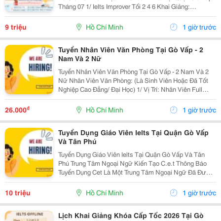
Tháng 07 1/ Ielts Improver Tối 2 4 6 Khai Giảng:
13/07/2026 Khung Giờ: 18:00 Đến 21:00 Học Phí Ưu Đãi
5% Khi Đăng Ký 2/ Ielts...
9 triệu
Hồ Chí Minh
1 giờ trước
Tuyển Nhân Viên Văn Phòng Tại Gò Vấp - 2
Nam Và 2 Nữ
Tuyển Nhân Viên Văn Phòng Tại Gò Vấp - 2 Nam Và 2
Nữ Nhân Viên Văn Phòng: (Là Sinh Viên Hoặc Đã Tốt
Nghiệp Cao Đẳng/ Đại Học) 1/ Vị Trí: Nhân Viên Full
Time (2 Nam 2 Nữ) Ca Làm: 13:00 Đến 21:00 (1 Tháng
Được Nghỉ Phép 1 Ngày, Và Hưởng Các Ngày...
₫
26.000
Hồ Chí Minh
1 giờ trước
Tuyển Dụng Giáo Viên Ielts Tại Quận Gò Vấp
Và Tân Phú
Tuyển Dụng Giáo Viên Ielts Tại Quận Gò Vấp Và Tân
Phú Trung Tâm Ngoại Ngữ Kiến Tạo C.e.t Thông Báo
Tuyển Dụng Cet Là Một Trung Tâm Ngoại Ngữ Đã Được
Thành Lập 16 Năm Chuyên Về Chương Trình Anh Văn
Học Thuật Ielts &Ndash; Toefl Ibt. Trung Tâm...
10 triệu
Hồ Chí Minh
1 giờ trước
Lịch Khai Giảng Khóa Cấp Tốc 2026 Tại Gò