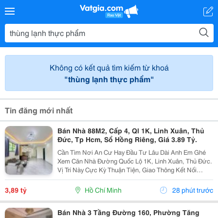
Không có kết quả tìm kiếm từ khoá
"thùng lạnh thực phẩm"
Tin đăng mới nhất
Bán Nhà 88M2, Cấp 4, Ql 1K, Linh Xuân, Thủ
Đức, Tp Hcm, Sổ Hồng Riêng, Giá 3.89 Tỷ.
Cần Tìm Nơi An Cư Hay Đầu Tư Lâu Dài Anh Em Ghé
Xem Căn Nhà Đường Quốc Lộ 1K, Linh Xuân, Thủ Đức.
Vị Trí Này Cực Kỳ Thuận Tiện, Giao Thông Kết Nối
Nhanh Chóng, Cực Kỳ Phù Hợp Cho Khách Mua Để Giữ
Tài Sản Hoặc Cho Thuê Đều Rất Ổn Định. Thông Tin...
3,89 tỷ
Hồ Chí Minh
28 phút trước
Bán Nhà 3 Tầng Đường 160, Phường Tăng