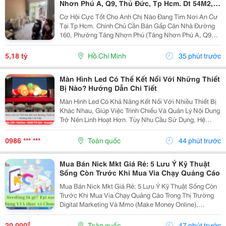
Nhơn Phú A, Q9, Thủ Đức, Tp Hcm. Dt 54M2,
Sổ Hồng Riêng. Giá 5,18 Tỷ
Cơ Hội Cực Tốt Cho Anh Chị Nào Đang Tìm Nơi An Cư
Tại Tp Hcm. Chính Chủ Cần Bán Gấp Căn Nhà Đường
160, Phường Tăng Nhơn Phú (Tăng Nhơn Phú A, Q9
Cũ). Vị Trí Nhà Nằm Trong Khu Dân Cư Ổn Định, Giao
Thông Thuận Tiện Chỉ Vài Bước Là Ra Lã Xuân Oai,
5,18 tỷ
Hồ Chí Minh
35 phút trước
Lê...
Màn Hình Led Có Thể Kết Nối Với Những Thiết
Bị Nào? Hướng Dẫn Chi Tiết
Màn Hình Led Có Khả Năng Kết Nối Với Nhiều Thiết Bị
Khác Nhau, Giúp Việc Trình Chiếu Và Quản Lý Nội Dung
Trở Nên Linh Hoạt Hơn. Tùy Nhu Cầu Sử Dụng, Hệ
Thống Có Thể Nhận Tín Hiệu Từ Máy Tính, Laptop,
Camera, Đầu Phát Hd/4K, Tv Box, Điện Thoại, Máy...
0986 *** ***
Toàn quốc
44 phút trước
Mua Bán Nick Mkt Giá Rẻ: 5 Lưu Ý Kỹ Thuật
Sống Còn Trước Khi Mua Via Chạy Quảng Cáo
Mua Bán Nick Mkt Giá Rẻ: 5 Lưu Ý Kỹ Thuật Sống Còn
Trước Khi Mua Via Chạy Quảng Cáo Trong Thị Trường
Digital Marketing Và Mmo (Make Money Online),
Facebook Ads Vẫn Luôn Là Kênh Mang Lại Lượng
Khách Hàng Tiềm Năng Và Dòng Doanh Thu Đột Phá.
₫
20.000
Toàn quốc
47 phút trước