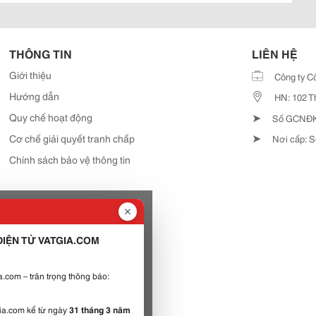
THÔNG TIN
LIÊN HỆ
Giới thiệu
Công ty C
Hướng dẫn
HN: 102 T
➤
Quy chế hoạt động
Số GCNĐKD
➤
Cơ chế giải quyết tranh chấp
Nơi cấp: S
Chính sách bảo vệ thông tin
IỆN TỬ VATGIA.COM
.com – trân trọng thông báo:
gia.com kể từ ngày
31 tháng 3 năm