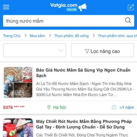
Trang Chủ
Mua sắm
Thực phẩm, đồ uống
Thực phẩm chín, qua c
Lọc nâng cao
Báo Giá Nước Mắm Sá Sùng Vip Ngon Chuẩn
Sạch
Ai Là Tín Đồ Nước Mắm Sạch - Ngon Thì Vào Đây Nhé
Giá Yêu Thương Nước Mắm Sá Sùng Cốt Chỉ 250K/Lit -
300K/Lít Nước Mắm Nhà Em Được Làm Từ
#Sá_Sùng_Nước_Dùng Giã Tay Nhỏ Và Rang Thơm
Sau Đó Kết Hợp Với Cá Chọn Lọc. Trải Qua Nhiều Công
0376 *** ***
Hà Nội
>1 năm
Đoạn Mới...
Máy Chiết Rót Nước Mắm Bằng Phương Pháp
Gạt Tay - Định Lượng Chuẩn - Dễ Sử Dụng
Các Thiết Bị Chiết Rót, Đóng Chai Trong Ngành Thực