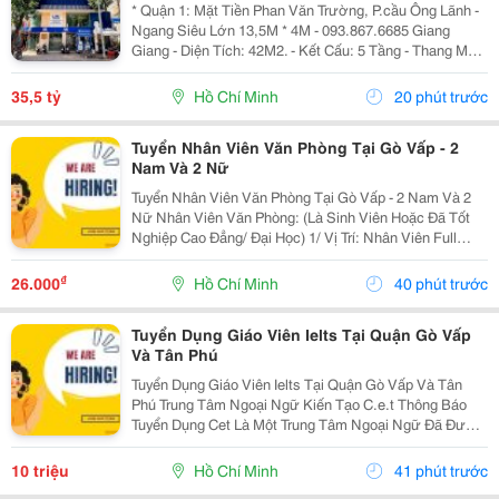
Dt 13M*4M- Chính Chủ Chào Giá Tốt
* Quận 1: Mặt Tiền Phan Văn Trường, P.cầu Ông Lãnh -
Ngang Siêu Lớn 13,5M * 4M - 093.867.6685 Giang
Giang - Diện Tích: 42M2. - Kết Cấu: 5 Tầng - Thang Máy
- Từ Lầu 2 Xây Vươn Ban Công Ra Rộng 4,5M - Các
Tầng Đều Thiết Kế Làm Vp Cty. - Đang Sẵn...
35,5 tỷ
Hồ Chí Minh
20 phút trước
Tuyển Nhân Viên Văn Phòng Tại Gò Vấp - 2
Nam Và 2 Nữ
Tuyển Nhân Viên Văn Phòng Tại Gò Vấp - 2 Nam Và 2
Nữ Nhân Viên Văn Phòng: (Là Sinh Viên Hoặc Đã Tốt
Nghiệp Cao Đẳng/ Đại Học) 1/ Vị Trí: Nhân Viên Full
Time (2 Nam 2 Nữ) Ca Làm: 13:00 Đến 21:00 (1 Tháng
Được Nghỉ Phép 1 Ngày, Và Hưởng Các Ngày...
₫
26.000
Hồ Chí Minh
40 phút trước
Tuyển Dụng Giáo Viên Ielts Tại Quận Gò Vấp
Và Tân Phú
Tuyển Dụng Giáo Viên Ielts Tại Quận Gò Vấp Và Tân
Phú Trung Tâm Ngoại Ngữ Kiến Tạo C.e.t Thông Báo
Tuyển Dụng Cet Là Một Trung Tâm Ngoại Ngữ Đã Được
Thành Lập 16 Năm Chuyên Về Chương Trình Anh Văn
Học Thuật Ielts &Ndash; Toefl Ibt. Trung Tâm...
10 triệu
Hồ Chí Minh
41 phút trước