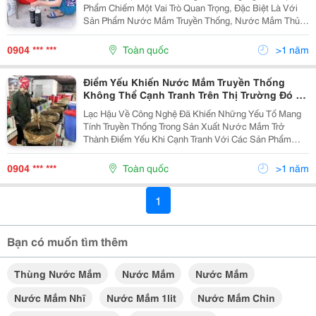
Phẩm Chiếm Một Vai Trò Quan Trọng, Đặc Biệt Là Với
Sản Phẩm Nước Mắm Truyền Thống, Nước Mắm Thủ
Công. Nhằm Giữ Gìn Hương Vị Xưa, Đảm Bảo Độ Đạm,
Độ Tươi Ngon Của Sản Phẩm, Nước Mắm Được Sản
0904 *** ***
Toàn quốc
>1 năm
Xuất Bằng...
Điểm Yếu Khiến Nước Mắm Truyền Thống
Không Thể Cạnh Tranh Trên Thị Trường Đó Là
Gì?
Lạc Hậu Về Công Nghệ Đã Khiến Những Yếu Tố Mang
Tính Truyền Thống Trong Sản Xuất Nước Mắm Trở
Thành Điểm Yếu Khi Cạnh Tranh Với Các Sản Phẩm
Công Nghiệp Trên Thị Trường. Ứng Dụng Khoa Học
Công Nghệ Vào Sản Xuất Nước Mắm Truyền Thống
0904 *** ***
Toàn quốc
>1 năm
Nước Mắm Là...
1
Bạn có muốn tìm thêm
Thùng Nước Mắm
Nước Mắm
Nước Mắm
Nước Mắm Nhĩ
Nước Mắm 1lit
Nước Mắm Chin