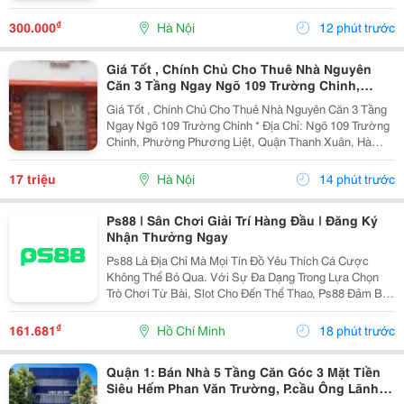
Dài. Trong Số Những Thương Hiệu Nổi Bật, Lovibe
Đang Dần Trở Thành Cái Tên Được Nhiều Người Lựa
₫
300.000
Hà Nội
12 phút trước
Chọn...
Giá Tốt , Chính Chủ Cho Thuê Nhà Nguyên
Căn 3 Tầng Ngay Ngõ 109 Trường Chinh,
Thanh Xuân, Hà Nội
Giá Tốt , Chính Chủ Cho Thuê Nhà Nguyên Căn 3 Tầng
Ngay Ngõ 109 Trường Chinh * Địa Chỉ: Ngõ 109 Trường
Chinh, Phường Phương Liệt, Quận Thanh Xuân, Hà
Nội. - Nhà Nằm Tại Vị Trí Đẹp, Đường Ô Tô Tránh,
Thuận Tiện Vừa Ở Vừa Kinh Doanh Hoặc Làm Văn...
17 triệu
Hà Nội
14 phút trước
Ps88 | Sân Chơi Giải Trí Hàng Đầu | Đăng Ký
Nhận Thưởng Ngay
Ps88 Là Địa Chỉ Mà Mọi Tín Đồ Yêu Thích Cá Cược
Không Thể Bỏ Qua. Với Sự Đa Dạng Trong Lựa Chọn
Trò Chơi Từ Bài, Slot Cho Đến Thể Thao, Ps88 Đảm Bảo
Mang Đến Những Giây Phút Thư Giãn Đầy Thú Vị Cho
Người Chơi. Chúng Tôi Cam Kết Cung Cấp Dịch Vụ
₫
161.681
Hồ Chí Minh
18 phút trước
Chăm...
Quận 1: Bán Nhà 5 Tầng Căn Góc 3 Mặt Tiền
Siêu Hếm Phan Văn Trường, P.cầu Ông Lãnh-