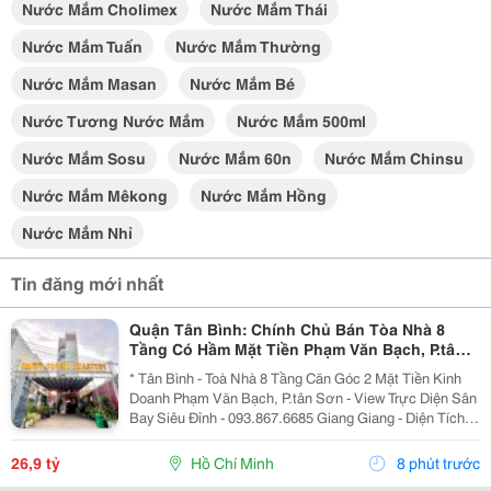
Nước Mắm Cholimex
Nước Mắm Thái
Nước Mắm Tuấn
Nước Mắm Thường
Nước Mắm Masan
Nước Mắm Bé
Nước Tương Nước Mắm
Nước Mắm 500ml
Nước Mắm Sosu
Nước Mắm 60n
Nước Mắm Chinsu
Nước Mắm Mêkong
Nước Mắm Hồng
Nước Mắm Nhỉ
Tin đăng mới nhất
Quận Tân Bình: Chính Chủ Bán Tòa Nhà 8
Tầng Có Hầm Mặt Tiền Phạm Văn Bạch, P.tân
Sơn- View Trực Diện Ngắm Máy Bay Đỉnh- Dt
* Tân Bình - Toà Nhà 8 Tầng Căn Góc 2 Mặt Tiền Kinh
Doanh Phạm Văn Bạch, P.tân Sơn - View Trực Diện Sân
Bay Siêu Đỉnh - 093.867.6685 Giang Giang - Diện Tích:
88,4M2 - Ngang 7,5M * 21M. - Kết Cấu: 1 Hầm - 1 Lửng -
6 Tầng - Sân Thượng - Thang Máy...
26,9 tỷ
Hồ Chí Minh
8 phút trước