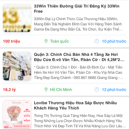
33Win Thiên Đường Giải Trí Đăng Ký 33Win
Free
33Win Đại Lý Chính Thức Của Thương Hiệu 33Win,
Mang Đến Trải Nghiệm Đỉnh Cao Với Hàng Trăm Sảnh
Game Đa Dạng Như Bắn Cá, Trò Chơi, Sự Kiện Thể
Thao, Xổ Số, Game Bài Và Hơn Thế Nữa. Người Chơi
Còn Nhận Được Nhiều Ưu Đãi Hấp Dẫn Và Phần
100 triệu
Toàn quốc
10 phút trước
Thưởng Giá Trị....
Quận 3: Chính Chủ Bán Nhà 4 Tầng Xe Hơi
Đậu Cửa Đ.võ Văn Tần, P.bàn Cờ - Dt 4,2M*22M
Sh Vuông Đẹp - Giá Chào Tốt Chỉ 18,2T-
* Quận 3: Chính Chủ 1 Đời - Bán Đi Định Cư - Mặt Tiền
Hẻm Xe Hơi Võ Văn Tần, P.bàn Cờ - Khu Vip Nhà Cao
Tầng Đẹp Sang Chảnh - 093.867.6685 Giang Giang -
Diện Tích: 82M2 - Ngang 3,8M Nở Hậu 4,2M * 22M. -
Kết Cấu: 4 Tầng - Sân Thượng - 4Pn - 5Wc. -...
18,2 tỷ
Hồ Chí Minh
12 phút trước
Lovibe Thương Hiệu Hoa Sáp Được Nhiều
Khách Hàng Yêu Thích
Trong Thị Trường Quà Tặng Hiện Nay, Hoa Sáp Là Một
Trong Những Lựa Chọn Được Nhiều Khách Hàng Yêu
Thích Nhờ Vẻ Đẹp Tinh Tế Và Khả Năng Lưu Giữ Lâu