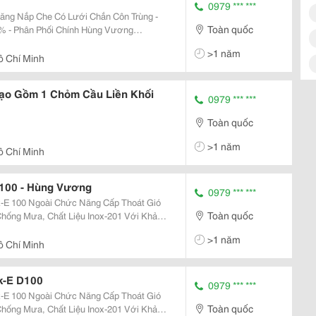
0979 *** ***
Năng Nắp Che Có Lưới Chắn Côn Trùng -
Toàn quốc
0% - Phân Phối Chính Hùng Vương
>1 năm
ng Ty Tnhh Thiết...
ồ Chí Minh
Tạo Gồm 1 Chỏm Cầu Liền Khối
0979 *** ***
Toàn quốc
>1 năm
ồ Chí Minh
D100 - Hùng Vương
0979 *** ***
k-E 100 Ngoài Chức Năng Cấp Thoát Gió
Toàn quốc
ống Mưa, Chất Liệu Inox-201 Với Khả
Lưới Chắn Bụi, Ngăn Côn Trùng Đi Vào Bên
>1 năm
Inox...
ồ Chí Minh
k-E D100
0979 *** ***
k-E 100 Ngoài Chức Năng Cấp Thoát Gió
Toàn quốc
ống Mưa, Chất Liệu Inox-201 Với Khả