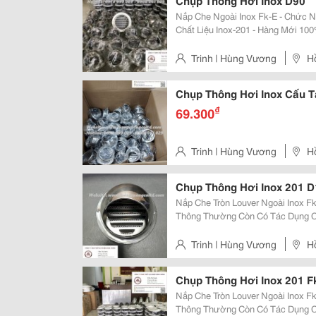
Chụp Thông Hơi Inox D90
Nắp Che Ngoài Inox Fk-E - Chức 
Chất Liệu Inox-201 - Hàng Mới 10
====================== Xin Vui Lòng Liên Hệ Nhà Phân Phối Chính
Thức Nắp Che Inox-201 &Ndash; Cô
Trinh | Hùng Vương
H
Chụp Thông Hơi Inox Cấu 
₫
69.300
Trinh | Hùng Vương
H
Chụp Thông Hơi Inox 201 
Nắp Che Tròn Louver Ngoài Inox F
Thông Thường Còn Có Tác Dụng Ch
Năng Chịu Nhiệt Ngoài Trời, Lớp 
Trong Hiệu Quả. Nắp Che Ngoài 
Trinh | Hùng Vương
H
Chụp Thông Hơi Inox 201 F
Nắp Che Tròn Louver Ngoài Inox F
Thông Thường Còn Có Tác Dụng Ch