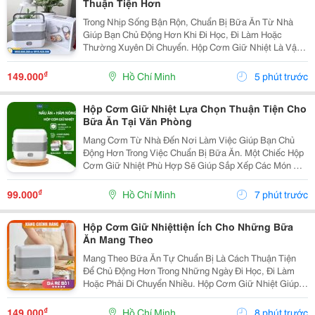
Thuận Tiện Hơn
Trong Nhịp Sống Bận Rộn, Chuẩn Bị Bữa Ăn Từ Nhà
Giúp Bạn Chủ Động Hơn Khi Đi Học, Đi Làm Hoặc
Thường Xuyên Di Chuyển. Hộp Cơm Giữ Nhiệt Là Vật
Dụng Hữu Ích Để Sắp Xếp Cơm Và Thức Ăn Gọn Gàng,
Thuận Tiện Mang Theo Trong Ngày. Lựa Chọn Hộp Theo
₫
149.000
Hồ Chí Minh
5 phút trước
Nhu...
Hộp Cơm Giữ Nhiệt Lựa Chọn Thuận Tiện Cho
Bữa Ăn Tại Văn Phòng
Mang Cơm Từ Nhà Đến Nơi Làm Việc Giúp Bạn Chủ
Động Hơn Trong Việc Chuẩn Bị Bữa Ăn. Một Chiếc Hộp
Cơm Giữ Nhiệt Phù Hợp Sẽ Giúp Sắp Xếp Các Món Ăn
Gọn Gàng, Dễ Mang Theo Và Thuận Tiện Sử Dụng
Trong Thời Gian Nghỉ Trưa. Chọn Hộp Có Cấu Tạo Phù
₫
99.000
Hồ Chí Minh
7 phút trước
Hợp ...
Hộp Cơm Giữ Nhiệttiện Ích Cho Những Bữa
Ăn Mang Theo
Mang Theo Bữa Ăn Tự Chuẩn Bị Là Cách Thuận Tiện
Để Chủ Động Hơn Trong Những Ngày Đi Học, Đi Làm
Hoặc Phải Di Chuyển Nhiều. Hộp Cơm Giữ Nhiệt Giúp
Các Món Ăn Được Sắp Xếp Ngăn Nắp, Dễ Mang Theo
Và Phù Hợp Với Nhiều Lịch Trình Khác Nhau. Chọn
₫
149.000
Hồ Chí Minh
8 phút trước