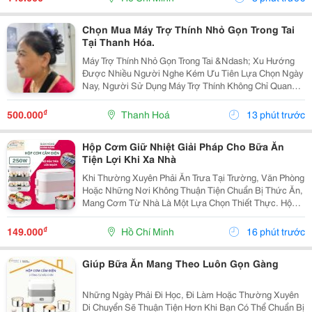
Hộp...
Chọn Mua Máy Trợ Thính Nhỏ Gọn Trong Tai
Tại Thanh Hóa.
Máy Trợ Thính Nhỏ Gọn Trong Tai &Ndash; Xu Hướng
Được Nhiều Người Nghe Kém Ưu Tiên Lựa Chọn Ngày
Nay, Người Sử Dụng Máy Trợ Thính Không Chỉ Quan
Tâm Đến Nghe Rõ, Mà Còn Mong Muốn Một Thiết Bị
Nhỏ Gọn, Thẩm Mỹ, Dễ Sử Dụng Và Thoải Mái Khi Đeo.
₫
500.000
Thanh Hoá
13 phút trước
...
Hộp Cơm Giữ Nhiệt Giải Pháp Cho Bữa Ăn
Tiện Lợi Khi Xa Nhà
Khi Thường Xuyên Phải Ăn Trưa Tại Trường, Văn Phòng
Hoặc Những Nơi Không Thuận Tiện Chuẩn Bị Thức Ăn,
Mang Cơm Từ Nhà Là Một Lựa Chọn Thiết Thực. Hộp
Cơm Giữ Nhiệt Giúp Bạn Sắp Xếp Các Món Ăn Gọn
Gàng Và Dễ Dàng Mang Theo Trong Ngày. Lựa Chọn
₫
149.000
Hồ Chí Minh
16 phút trước
Hộp...
Giúp Bữa Ăn Mang Theo Luôn Gọn Gàng
Những Ngày Phải Đi Học, Đi Làm Hoặc Thường Xuyên
Di Chuyển Sẽ Thuận Tiện Hơn Khi Bạn Có Thể Chuẩn Bị