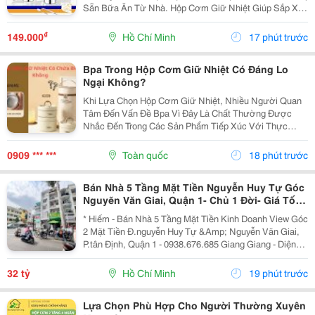
Sẵn Bữa Ăn Từ Nhà. Hộp Cơm Giữ Nhiệt Giúp Sắp Xếp
Cơm Và Thức Ăn Ngăn Nắp, Dễ Mang Theo Và Phù
Hợp Với Nhiều Nhu Cầu Sử Dụng. Chọn Hộp Dựa
₫
149.000
Hồ Chí Minh
17 phút trước
Trên...
Bpa Trong Hộp Cơm Giữ Nhiệt Có Đáng Lo
Ngại Không?
Khi Lựa Chọn Hộp Cơm Giữ Nhiệt, Nhiều Người Quan
Tâm Đến Vấn Đề Bpa Vì Đây Là Chất Thường Được
Nhắc Đến Trong Các Sản Phẩm Tiếp Xúc Với Thực
Phẩm. Vậy Hộp Cơm Giữ Nhiệt Có Chứa Bpa Không Và
Cần Lưu Ý Gì Khi Sử Dụng? 1. Bpa Là Gì Và Vì Sao
0909 *** ***
Toàn quốc
18 phút trước
Nhiều...
Bán Nhà 5 Tầng Mặt Tiền Nguyễn Huy Tự Góc
Nguyẽn Văn Giai, Quận 1- Chủ 1 Đời- Giá Tốt-
Giang Giang
* Hiếm - Bán Nhà 5 Tầng Mặt Tiền Kinh Doanh View Góc
2 Mặt Tiền Đ.nguyễn Huy Tự &Amp; Nguyễn Văn Giai,
P.tân Định, Quận 1 - 0938.676.685 Giang Giang - Diện
Tích: 60M2 - Ngang 3.5M * 18M. - Kết Cấu: 5 Tầng - Sân
Thượng - Thiết Kế Kiểu Lệch Tầng Đẹp...
32 tỷ
Hồ Chí Minh
19 phút trước
Lựa Chọn Phù Hợp Cho Người Thường Xuyên