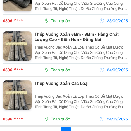
Vặn Xoắn Rất Dễ Dàng Cho Việc Gia Công Các Công
Trình Trang Trí, Nghệ Thuật. Do Đó Chúng Thường Được
Sử Dụng Tại Các Nơi Như: Sàn Thao Tác, Hàng Lang,
Cầu Thang Có Cấu Kiện Nhỏ, Mỏng&Hellip; ...
0396 *** ***
Toàn quốc
23/09/2025
Thép Vuông Xoắn 6Mm - 8Mm - Hàng Chất
Lượng Cao - Biên Hòa - Đồng Nai
Thép Vuông Đặc Xoắn Là Loại Thép Có Bề Mặt Được
Vặn Xoắn Rất Dễ Dàng Cho Việc Gia Công Các Công
Trình Trang Trí, Nghệ Thuật. Do Đó Chúng Thường Được
Sử Dụng Tại Các Nơi Như: Sàn Thao Tác, Hàng Lang,
Cầu Thang Có Cấu Kiện Nhỏ, Mỏng&Hellip; Thép...
0396 *** ***
Toàn quốc
24/09/2025
Thép Vuông Xoắn Các Loại
Thép Vuông Đặc Xoắn Là Loại Thép Có Bề Mặt Được
Vặn Xoắn Rất Dễ Dàng Cho Việc Gia Công Các Công
Trình Trang Trí, Nghệ Thuật. Do Đó Chúng Thường Được
Sử Dụng Tại Các Nơi Như: Sàn Thao Tác, Hàng Lang,
Cầu Thang Có Cấu Kiện Nhỏ, Mỏng&Hellip; ...
0396 *** ***
Toàn quốc
24/09/2025