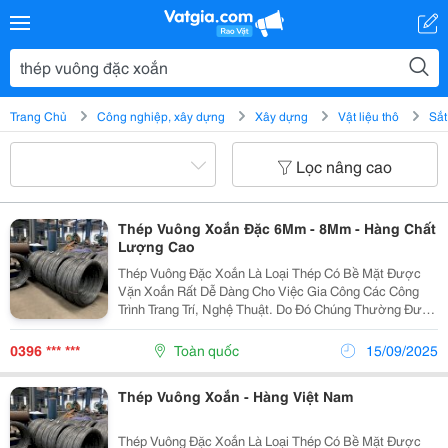
Trang Chủ
Công nghiệp, xây dựng
Xây dựng
Vật liệu thô
Sắt
Lọc nâng cao
Thép Vuông Xoắn Đặc 6Mm - 8Mm - Hàng Chất
Lượng Cao
Thép Vuông Đặc Xoắn Là Loại Thép Có Bề Mặt Được
Vặn Xoắn Rất Dễ Dàng Cho Việc Gia Công Các Công
Trình Trang Trí, Nghệ Thuật. Do Đó Chúng Thường Được
Sử Dụng Tại Các Nơi Như: Sàn Thao Tác, Hàng Lang,
Cầu Thang Có Cấu Kiện Nhỏ, Mỏng&Hellip; Thép...
0396 *** ***
Toàn quốc
15/09/2025
Thép Vuông Xoắn - Hàng Việt Nam
Thép Vuông Đặc Xoắn Là Loại Thép Có Bề Mặt Được