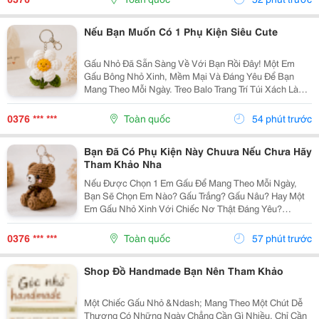
Thuộc,...
Nếu Bạn Muốn Có 1 Phụ Kiện Siêu Cute
Gấu Nhỏ Đã Sẵn Sàng Về Với Bạn Rồi Đây! Một Em
Gấu Bông Nhỏ Xinh, Mềm Mại Và Đáng Yêu Để Bạn
Mang Theo Mỗi Ngày. Treo Balo Trang Trí Túi Xách Làm
Móc Khóa Tặng Người Bạn Yêu Quý
Gocnhohandmade.com Không Cần Quá Nhiều Phụ
0376 *** ***
Toàn quốc
54 phút trước
Kiện, Chỉ Một Em Gấu...
Bạn Đã Có Phụ Kiện Này Chuưa Nếu Chưa Hãy
Tham Khảo Nha
Nếu Được Chọn 1 Em Gấu Để Mang Theo Mỗi Ngày,
Bạn Sẽ Chọn Em Nào? Gấu Trắng? Gấu Nâu? Hay Một
Em Gấu Nhỏ Xinh Với Chiếc Nơ Thật Đáng Yêu?
Những Chiếc Móc Khóa Gấu Bông Không Chỉ Là Phụ
Kiện Treo Túi Mà Còn Là Một Cách Để Bạn Thêm Chút
0376 *** ***
Toàn quốc
57 phút trước
Cá Tính Vào...
Shop Đồ Handmade Bạn Nên Tham Khảo
Một Chiếc Gấu Nhỏ &Ndash; Mang Theo Một Chút Dễ
Thương Có Những Ngày Chẳng Cần Gì Nhiều, Chỉ Cần