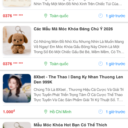
Nhìn Thấy Một Món Đồ Nhỏ Xinh Trên Chiếc Túi Của
Mình Cũng Đủ Thấy Vui Rồi Những Em Móc Khóa Gấu
Bông Được Làm Với Kiểu Dáng Đáng Yêu, Nhỏ Gọn,
0376 *** ***
Toàn quốc
1 giờ trước
Thích...
Các Mẫu Mã Móc Khóa Đáng Chú Ý 2026
Có Những Món Đồ Nhỏ Xíu Nhưng Nhìn Là Muốn Mang
Về Ngay! Em Móc Khóa Gấu Bông Này Chính Là Một
Trong Số Đó Một Chiếc Gấu Bé Bé, Mềm Mềm, Có Thể
Treo Trên Balo, Túi Xách Hay Chìa Khóa. Mỗi Lần Nhìn
Thấy Lại Thấy Chiếc Túi Của Mình Đáng Yêu Hơn Một...
0376 *** ***
Toàn quốc
1 giờ trước
8Xbet - The Thao | Dang Ky Nhan Thuong Len
Den 999K
Chúng Tôi Là 8Xbet , Thương Hiệu Cá Cược Và Giải Trí
Trực Tuyến Phát Triển Trọng Tâm Ở Cá Cược Thể Thao
Trực Tuyến Và Các Sản Phẩm Giải Trí Kỹ Thuật Số. Từ
Năm 2024, 8Xbet Trở Thành Đối Tác Cá Cược Chính
Thức Tại Khu Vực Châu Á &Ndash; Thái Bình...
₫
1.000
Hồ Chí Minh
1 giờ trước
Mẫu Móc Khóa Hot Bạn Có Thể Thich