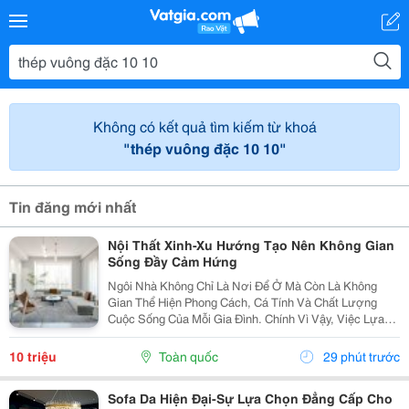
Không có kết quả tìm kiếm từ khoá
"thép vuông đặc 10 10"
Tin đăng mới nhất
Nội Thất Xinh-Xu Hướng Tạo Nên Không Gian
Sống Đầy Cảm Hứng
Ngôi Nhà Không Chỉ Là Nơi Để Ở Mà Còn Là Không
Gian Thể Hiện Phong Cách, Cá Tính Và Chất Lượng
Cuộc Sống Của Mỗi Gia Đình. Chính Vì Vậy, Việc Lựa
Chọn Nội Thất Xinh Đang Trở Thành Xu Hướng Được
Nhiều Người Quan Tâm Khi Muốn Biến Không Gian
10 triệu
Toàn quốc
29 phút trước
Sống Trở...
Sofa Da Hiện Đại-Sự Lựa Chọn Đẳng Cấp Cho