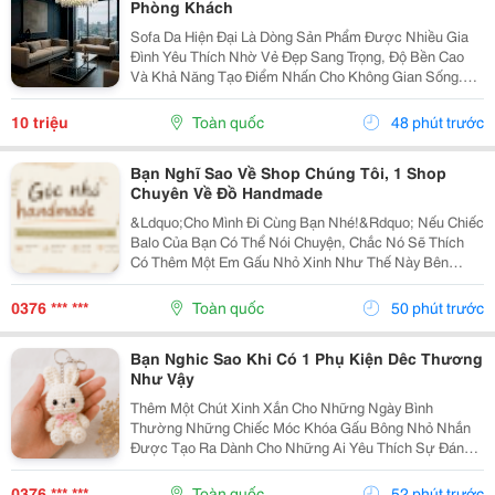
Phòng Khách
Sofa Da Hiện Đại Là Dòng Sản Phẩm Được Nhiều Gia
Đình Yêu Thích Nhờ Vẻ Đẹp Sang Trọng, Độ Bền Cao
Và Khả Năng Tạo Điểm Nhấn Cho Không Gian Sống.
Với Thiết Kế Tinh Tế Cùng Chất Liệu Da Cao Cấp, Sofa
Không Chỉ Mang Lại Cảm Giác Thoải Mái Mà Còn Thể...
10 triệu
Toàn quốc
48 phút trước
Bạn Nghĩ Sao Về Shop Chúng Tôi, 1 Shop
Chuyên Về Đồ Handmade
&Ldquo;Cho Mình Đi Cùng Bạn Nhé!&Rdquo; Nếu Chiếc
Balo Của Bạn Có Thể Nói Chuyện, Chắc Nó Sẽ Thích
Có Thêm Một Em Gấu Nhỏ Xinh Như Thế Này Bên
Cạnh. Từ Những Buổi Đi Học, Đi Làm, Đi Cà Phê Hay
Những Chuyến Đi Chơi Cuối Tuần, Em Móc Khóa Gấu
0376 *** ***
Toàn quốc
50 phút trước
Bông...
Bạn Nghic Sao Khi Có 1 Phụ Kiện Dêc Thương
Như Vậy
Thêm Một Chút Xinh Xắn Cho Những Ngày Bình
Thường Những Chiếc Móc Khóa Gấu Bông Nhỏ Nhắn
Được Tạo Ra Dành Cho Những Ai Yêu Thích Sự Đáng
Yêu Và Những Món Đồ Có Dấu Ấn Riêng. Từ Chiếc Balo
Đi Học, Túi Xách Đi Chơi Đến Chùm Chìa Khóa Quen
0376 *** ***
Toàn quốc
52 phút trước