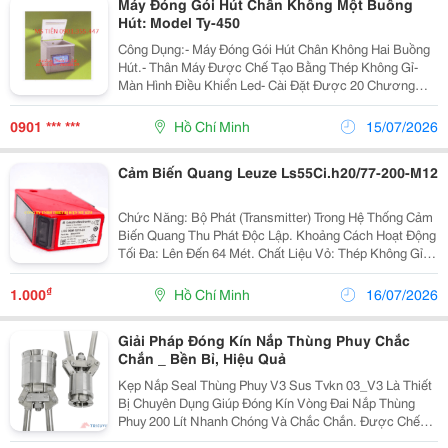
Máy Đóng Gói Hút Chân Không Một Buồng
Hút: Model Ty-450
Công Dụng:- Máy Đóng Gói Hút Chân Không Hai Buồng
Hút.- Thân Máy Được Chế Tạo Bằng Thép Không Gỉ-
Màn Hình Điều Khiển Led- Cài Đặt Được 20 Chương
Trình Cho 20 Sản Phẩm Khác Nhau. - Bơm Hút Chân
Không Của Busch Do Đức Chế Tạo- Hệ Thống Thấm
0901 *** ***
Hồ Chí Minh
15/07/2026
Nước Đạt...
Cảm Biến Quang Leuze Ls55Ci.h20/77-200-M12
Chức Năng: Bộ Phát (Transmitter) Trong Hệ Thống Cảm
Biến Quang Thu Phát Độc Lập. Khoảng Cách Hoạt Động
Tối Đa: Lên Đến 64 Mét. Chất Liệu Vỏ: Thép Không Gỉ
(Inox 316L / Khối Vuông) Chịu Ăn Mòn Cao, Đáp Ứng
Các Tiêu Chuẩn Vệ Sinh Khắt Khe. Kiểu...
₫
1.000
Hồ Chí Minh
16/07/2026
Giải Pháp Đóng Kín Nắp Thùng Phuy Chắc
Chắn _ Bền Bỉ, Hiệu Quả
Kẹp Nắp Seal Thùng Phuy V3 Sus Tvkn 03_V3 Là Thiết
Bị Chuyên Dụng Giúp Đóng Kín Vòng Đai Nắp Thùng
Phuy 200 Lít Nhanh Chóng Và Chắc Chắn. Được Chế
Tạo Từ Inox (Thép Không Gỉ) , Sản Phẩm Có Khả Năng