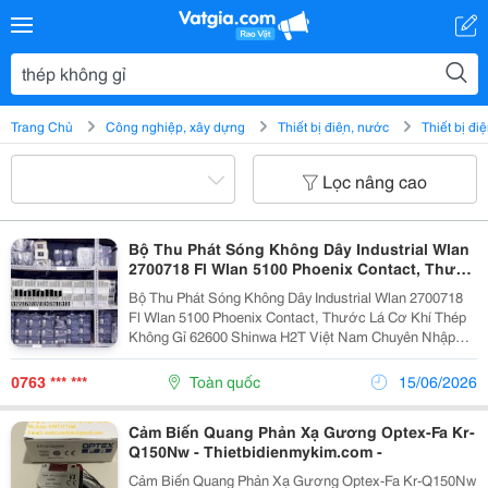
Trang Chủ
Công nghiệp, xây dựng
Thiết bị điện, nước
Thiết bị đi
Lọc nâng cao
Bộ Thu Phát Sóng Không Dây Industrial Wlan
2700718 Fl Wlan 5100 Phoenix Contact, Thước
Lá Cơ Khí Thép Không Gỉ 62600 Shinwa
Bộ Thu Phát Sóng Không Dây Industrial Wlan 2700718
Fl Wlan 5100 Phoenix Contact, Thước Lá Cơ Khí Thép
Không Gỉ 62600 Shinwa H2T Việt Nam Chuyên Nhập
Khẩu Và Phân Phối Thiết Bị Tự Động Hóa Tại Việt Nam
Thông Tin Liên Hệ:...
0763 *** ***
Toàn quốc
15/06/2026
Cảm Biến Quang Phản Xạ Gương Optex-Fa Kr-
Q150Nw - Thietbidienmykim.com -
Cảm Biến Quang Phản Xạ Gương Optex-Fa Kr-Q150Nw