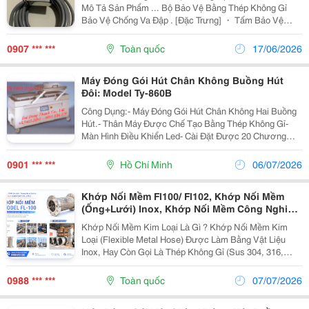
Mô Tả Sản Phẩm ... Bộ Bảo Vệ Bằng Thép Không Gỉ
Bảo Vệ Chống Va Đập . [Đặc Trưng] ・ Tấm Bảo Vệ
Bằng Thép Không Gỉ Giúp Bảo Vệ Cảm Biến Khỏi Tác
Động Ngang Công Ty Tnhh Thiết Bị Điện Mỹ Kim,...
0907 *** ***
Toàn quốc
17/06/2026
Máy Đóng Gói Hút Chân Không Buồng Hút
Đôi: Model Ty-860B
Công Dụng:- Máy Đóng Gói Hút Chân Không Hai Buồng
Hút.- Thân Máy Được Chế Tạo Bằng Thép Không Gỉ-
Màn Hình Điều Khiển Led- Cài Đặt Được 20 Chương
Trình Cho 20 Sản Phẩm Khác Nhau.- Bơm Hút Chân
Không Của Busch Do Đức Chế Tạo- Hệ Thống Thấm
0901 *** ***
Hồ Chí Minh
06/07/2026
Nước Đạt...
Khớp Nối Mềm Fl100/ Fl102, Khớp Nối Mềm
(Ống+Lưới) Inox, Khớp Nối Mềm Công Nghiệp,
Khớp Nối Mềm Cho Đường Ống Dẫn Nước,
Khớp Nối Mềm Kim Loại Là Gì ? Khớp Nối Mềm Kim
Khớp Nối Mềm Kết Nối 2 Đầu Mặt Bích
Loại (Flexible Metal Hose) Được Làm Bằng Vật Liệu
Inox, Hay Còn Gọi Là Thép Không Gỉ (Sus 304, 316,
321).Hai Đầu Kết Nối Mặt Bích (Thép/Inox), Nối Ren
Côn, Rắc Co, &Hellip; Đặc Biệt Thích Hợp Cho Các...
0988 *** ***
Toàn quốc
07/07/2026