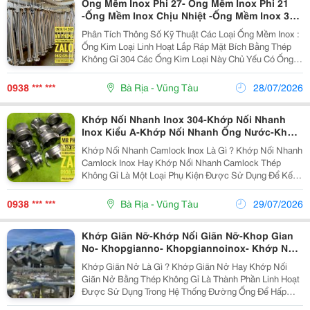
Ống Mềm Inox Phi 27- Ống Mềm Inox Phi 21
-Ống Mềm Inox Chịu Nhiệt -Ống Mềm Inox 304
-Ống Mềm Inox Phi 34- Ống Mềm Inox 316-
Phân Tích Thông Số Kỹ Thuật Các Loại Ống Mềm Inox :
Ống Mềm Kim Loại-Khopnoimem-
Ống Kim Loại Linh Hoạt Lắp Ráp Mặt Bích Bằng Thép
Khopnoimeminox-Khopgiannoinox-
Không Gỉ 304 Các Ống Kim Loại Này Chủ Yếu Có Ống
Ongmeminox
Bên Trong Bằng Thép Không Gỉ Và Vỏ Bện Bằng Thép
Không Gỉ. Thép Không Gỉ: Loại...
0938 *** ***
Bà Rịa - Vũng Tàu
28/07/2026
Khớp Nối Nhanh Inox 304-Khớp Nối Nhanh
Inox Kiểu A-Khớp Nối Nhanh Ống Nước-Khớp
Nối Nhanh Inox 316-Các Loại Khớp Nối
Khớp Nối Nhanh Camlock Inox Là Gì ? Khớp Nối Nhanh
Nhanh-Khớp Nối Nhanh Camlock -Khớp Nối
Camlock Inox Hay Khớp Nối Nhanh Camlock Thép
Nhanh Bằng Nhôm- Khớp Nối Nhanh Bằng
Không Gỉ Là Một Loại Phụ Kiện Được Sử Dụng Để Kết
Đồng
Nối Và Tháo Rời Nhanh Chóng Các Ống Mềm Và Ống
Dẫn Trong Nhiều Ứng Dụng Truyền Tải Chất Lỏng. Nó
0938 *** ***
Bà Rịa - Vũng Tàu
29/07/2026
Bao...
Khớp Giãn Nỡ-Khớp Nối Giãn Nỡ-Khop Gian
No- Khopgianno- Khopgiannoinox- Khớp Nối
Mềm- Khop Noi Mem- Khopnoimem- Bù Trừ
Khớp Giãn Nở Là Gì ? Khớp Giãn Nở Hay Khớp Nối
Giãn Nở Nhiệt-Ống Bù Trừ Giãn Nỡ-Khớp Co
Giãn Nở Bằng Thép Không Gỉ Là Thành Phần Linh Hoạt
Giãn Kim Loại-Khớp Giãn Nỡ Kim Loại-Ống
Được Sử Dụng Trong Hệ Thống Đường Ống Để Hấp
Mềm Inox
Thụ Chuyển Động, Áp Suất Và Rung Động, Đồng Thời