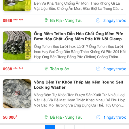
Rung- Khớp Nối Mềm Inox 304-Khớp Giãn Nở
Bền Và Khả Năng Chống Ăn Mòn: Thép Không Gỉ Là
Kim Loại-Khopnoimem-Khopgiannoinox
Vật Liệu Bền, Chống Ăn Mòn, Đặc Biệt Là Trong Các
Ứng Dụng Nhiệt Độ Cao. Tiết Kiệm Không Gian Và Chi
Phí: Chúng Thường Tiết Kiệm Không Gian Hơn...
0938 *** ***
Bà Rịa - Vũng Tàu
2 ngày trước
Ống Mềm Teflon Dẫn Hóa Chất-Ống Mềm Ptfe
Bơm Hóa Chất -Ống Mềm Ptfe Kết Nối Clamp-
Ống Mềm Ptfe Kết Nối Mặt Bích-Ống Mềm Ptfe
Ống Teflon Bọc Lưới Inox Là Gì ? Ống Teflon Bọc Lưới
Kết Nối Ren Côn Lõm-Ống Mềm Ptfe Kết Nối
Inox Hay Gọi Ống Dẫn Bằng Thép Không Gỉ Ptfe 304 Kết
Rắc Co Vi Sinh-Ống Mềm Ptfe Kết Nối Ren
Hợp Ống Bên Trong Bằng Ptfe (Teflon) Chống Thấm
Ngoài
Chất Lỏng Với Lớp Vỏ Ngoài Bện Bằng Thép Không Gỉ
304 Để Tăng Cường Khả Năng Chịu Áp Lực Và...
0938 *** ***
Toàn quốc
2 ngày trước
Vòng Đệm Tự Khóa Thép Mạ Kẽm Round Self
Locking Washer
Vòng Đệm Tự Khóa Tròn Được Sản Xuất Từ Nhiều Loại
Vật Liệu Và Bề Mặt Hoàn Thiện Khác Nhau Để Phù Hợp
Với Các Môi Trường Và Ứng Dụng Cụ Thể. Tùy Chọn
Vật Liệu: Các Vật Liệu Phổ Biến Bao Gồm Thép Nhẹ
(Mild Steel) Và Thép Không Gỉ (Stainless Steel),...
₫
50.000
Bà Rịa - Vũng Tàu
1 ngày trước