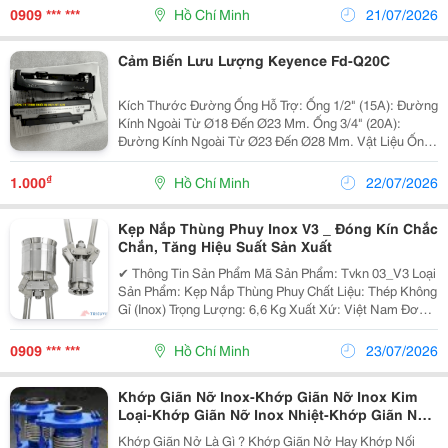
Chống Ăn Mòn, Chịu Lực Tốt Và Phù Hợp Với Môi
0909 *** ***
Hồ Chí Minh
21/07/2026
Trường...
Cảm Biến Lưu Lượng Keyence Fd-Q20C
Kích Thước Đường Ống Hỗ Trợ: Ống 1/2" (15A): Đường
Kính Ngoài Từ Ø18 Đến Ø23 Mm. Ống 3/4" (20A):
Đường Kính Ngoài Từ Ø23 Đến Ø28 Mm. Vật Liệu Ống
Tương Thích: Các Loại Ống Kim Loại (Thép Không Gỉ,
Sắt, Đồng...)...
₫
1.000
Hồ Chí Minh
22/07/2026
Kẹp Nắp Thùng Phuy Inox V3 _ Đóng Kín Chắc
Chắn, Tăng Hiệu Suất Sản Xuất
✔ Thông Tin Sản Phẩm Mã Sản Phẩm: Tvkn 03_V3 Loại
Sản Phẩm: Kẹp Nắp Thùng Phuy Chất Liệu: Thép Không
Gỉ (Inox) Trọng Lượng: 6,6 Kg Xuất Xứ: Việt Nam Đơn
Vị Sản Xuất: Cty Tnhh Mtv Thiết Bị Kỹ Thuật Triệu Vũ ✅
Ưu Điểm Nổi Bật Đóng...
0909 *** ***
Hồ Chí Minh
23/07/2026
Khớp Giãn Nỡ Inox-Khớp Giãn Nỡ Inox Kim
Loại-Khớp Giãn Nỡ Inox Nhiệt-Khớp Giãn Nỡ
Inox-Khớp Co Giãn-Khớp Co Giãn Kim Loại-
Khớp Giãn Nở Là Gì ? Khớp Giãn Nở Hay Khớp Nối