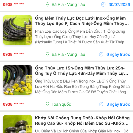
Bù Trừ Sự Giãn Nở Và Co Ngót Do Nhiệt. Chúng Rất
0938 *** ***
Bà Rịa - Vũng Tàu
30/07/2026
Cần...
Ống Mềm Thủy Lực Bọc Lưới Inox-Ống Mềm
Thủy Lực Bọc Pj Cách Nhiệt-Ống Mềm Thủy
Lực Bọc Amiang-Ống Mềm Thủy Lực Bọc Lưới
Phân Loại Các Loại Ống Mềm Dẫn Dầu : 1. Ống Cứng
Inox-Ống Tuy Ô Dầu Thủy Lực-Dây Tuy Ô Dầu
Thủy Lực : Ống Cứng Thủy Lực Hay Còn Gọi Là
Thủy Lực
(Hydraulic Tube) Là Thiết Bị Được Sản Xuất Từ Thép
Hoặc Inox ( Thép Không Gỉ ) Tiêu Chuẩn Din Hoặc Sms
.Ưu Điểm Của Ống Cứng Thủy Lực Này Là: Độ Cứng...
0938 *** ***
Bà Rịa - Vũng Tàu
6 ngày trước
Ống Thủy Lực 1Sn-Ống Mềm Thủy Lực 2Sn-
Ống Tuy Ô Thủy Lực 4Sn-Dây Mềm Thủy Lực
6Sn-Ống Thủy Lực Bọc Lưới-Ống Thủy Lực
Ống Thủy Lực 2 Đầu Ren Trong Inox Là Gì ? Ống Thủy
Bọc Lưới Bấm Đầu Inox-Ống Dẫn Dầu Thủy
Lực Với Hai Đầu Ren Bên Trong Bằng Thép Không Gỉ Là
Lực Mặt Bích Inox-Dây Dẫn Dầu Thủy Lực Bấm
Một Ống Dẫn Mềm Được Gia Cố Để Truyền Chất Lỏng
Đầu Số
Áp Suất Cao, Có Ống Bên Trong Bằng Thép Không Gỉ
Chống Ăn Mòn Và Lớp Gia Cố Chịu Lực Kéo Cao,...
0938 *** ***
Toàn quốc
3 ngày trước
Khớp Nối Chống Rung Dn50 -Khớp Nối Chống
Rung Cao Su- Khớp Nối Mềm Cao Su -Khớp
Nối Mềm Inox Mặt Bích -Khớp Nối Mềm Chống
Ưu Điểm Và Lợi Ích Chính Của Khớp Giãn Nở Inox : Độ