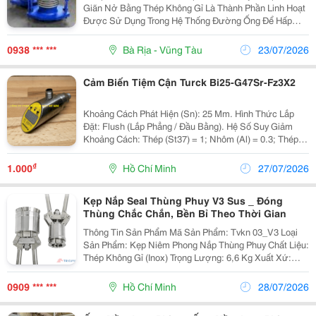
Khopgiannoino-Bù Trừ Giãn Nở-Ống Bù Trừ
Giãn Nở Bằng Thép Không Gỉ Là Thành Phần Linh Hoạt
Giãn Nở-Khớp Giãn Cao Su-Khopnoimem
Được Sử Dụng Trong Hệ Thống Đường Ống Để Hấp
Thụ Chuyển Động, Áp Suất Và Rung Động, Đồng Thời
Bù Trừ Sự Giãn Nở Và Co Ngót Do Nhiệt. Chúng Rất
0938 *** ***
Bà Rịa - Vũng Tàu
23/07/2026
Cần...
Cảm Biến Tiệm Cận Turck Bi25-G47Sr-Fz3X2
Khoảng Cách Phát Hiện (Sn): 25 Mm. Hình Thức Lắp
Đặt: Flush (Lắp Phẳng / Đầu Bằng). Hệ Số Suy Giảm
Khoảng Cách: Thép (St37) = 1; Nhôm (Al) = 0.3; Thép
Không Gỉ = 0.7; Đồng Thau (Ms) = 0.4. Tần Số Chuyển
Mạch: Tối Đa 0.02 Khz (20 Hz). Công...
₫
1.000
Hồ Chí Minh
27/07/2026
Kẹp Nắp Seal Thùng Phuy V3 Sus _ Đóng
Thùng Chắc Chắn, Bền Bỉ Theo Thời Gian
Thông Tin Sản Phẩm Mã Sản Phẩm: Tvkn 03_V3 Loại
Sản Phẩm: Kẹp Niêm Phong Nắp Thùng Phuy Chất Liệu:
Thép Không Gỉ (Inox) Trọng Lượng: 6,6 Kg Xuất Xứ:
Việt Nam Đơn Vị Sản Xuất: Cty Tnhh Mtv Thiết Bị Kỹ
Thuật Triệu Vũ Ứng Dụng Đóng...
0909 *** ***
Hồ Chí Minh
28/07/2026