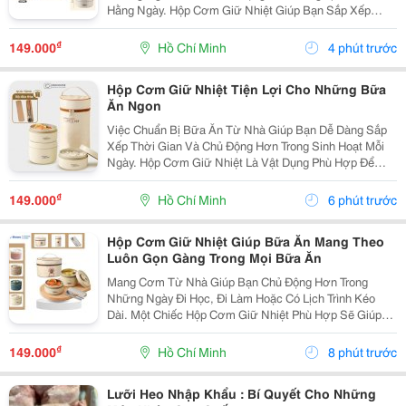
Hằng Ngày. Hộp Cơm Giữ Nhiệt Giúp Bạn Sắp Xếp
Cơm Và Các Món Ăn Kèm Gọn Gàng, Thuận Tiện Mang
Theo Đến Trường, Nơi Làm Việc Hoặc Trong Những
₫
149.000
Hồ Chí Minh
4 phút trước
Chuyến Đi. ...
Hộp Cơm Giữ Nhiệt Tiện Lợi Cho Những Bữa
Ăn Ngon
Việc Chuẩn Bị Bữa Ăn Từ Nhà Giúp Bạn Dễ Dàng Sắp
Xếp Thời Gian Và Chủ Động Hơn Trong Sinh Hoạt Mỗi
Ngày. Hộp Cơm Giữ Nhiệt Là Vật Dụng Phù Hợp Để
Mang Theo Cơm Và Các Món Ăn Kèm Khi Đi Học, Đi
Làm Hoặc Tham Gia Những Chuyến Đi. Chọn Hộp Theo
₫
149.000
Hồ Chí Minh
6 phút trước
Nhu...
Hộp Cơm Giữ Nhiệt Giúp Bữa Ăn Mang Theo
Luôn Gọn Gàng Trong Mọi Bữa Ăn
Mang Cơm Từ Nhà Giúp Bạn Chủ Động Hơn Trong
Những Ngày Đi Học, Đi Làm Hoặc Có Lịch Trình Kéo
Dài. Một Chiếc Hộp Cơm Giữ Nhiệt Phù Hợp Sẽ Giúp
Việc Sắp Xếp Món Ăn Trở Nên Gọn Gàng, Thuận Tiện
Mang Theo Và Dễ Dàng Sử Dụng Trong Ngày. Lựa Chọn
₫
149.000
Hồ Chí Minh
8 phút trước
Hộp...
Lưỡi Heo Nhập Khẩu : Bí Quyết Cho Những