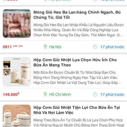
Ngoài. Lựa...
Móng Giò Heo Ba Lan:hàng Chính Ngạch, Đủ
Chứng Từ, Giá Tốt
Móng Giò Heo Ba Lan Nhập Khẩu Là Nguyên Liệu Được
Nhiều Nhà Hàng, Quán Ăn Và Bếp Công Nghiệp Lựa
Chọn Nhờ Đặc Trưng Da Dày Giòn, Thịt Mềm Ngọt, Gân
Dai Sần Sật Và Phần Nước Dùng Có Vị Ngọt Tự Nhiên
Khi Hầm. Sản Phẩm Được Thực Phẩm Sạch Việt
0911 *** ***
Hà Nội
17 phút trước
Nam...
Hộp Cơm Giữ Nhiệt Lựa Chọn Hữu Ích Cho
Bữa Ăn Mang Theo
Một Bữa Ăn Được Chuẩn Bị Từ Nhà Giúp Bạn Chủ
Động Hơn Trong Những Ngày Học Tập Và Làm Việc.
Hộp Cơm Giữ Nhiệt Là Vật Dụng Tiện Lợi, Giúp Sắp
Xếp Các Món Ăn Ngăn Nắp Và Dễ Dàng Mang Theo
Trong Nhiều Hoàn Cảnh Khác Nhau. Chọn Hộp Phù Hợp
₫
149.000
Hồ Chí Minh
17 phút trước
Với Khẩu...
Hộp Cơm Giữ Nhiệt Tiện Lợi Cho Bữa Ăn Tại
Nhà Và Nơi Làm Việc
Mang Theo Bữa Ăn Tự Chuẩn Bị Là Lựa Chọn Phù Hợp
Với Những Người Muốn Chủ Động Hơn Trong Sinh Hoạt