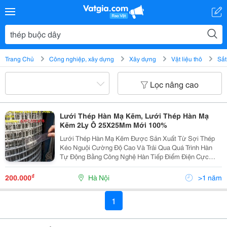
Trang Chủ
Công nghiệp, xây dựng
Xây dựng
Vật liệu thô
Sắt
Lọc nâng cao
Lưới Thép Hàn Mạ Kẽm, Lưới Thép Hàn Mạ
Kẽm 2Ly Ô 25X25Mm Mới 100%
Lưới Thép Hàn Mạ Kẽm Được Sản Xuất Từ Sợi Thép
Kéo Nguội Cường Độ Cao Và Trải Qua Quá Trình Hàn
Tự Động Bằng Công Nghệ Hàn Tiếp Điểm Điện Cực
Nóng Chảy Nên Có Khả Năng Chịu Lực Cao Hơn Hẳn
So Với Các Loại Lưới Thép Buộc Dây Thông Dụng
₫
200.000
Hà Nội
>1 năm
Được Hàn Bằng...
1