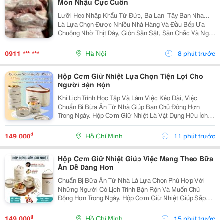
Món Nhậu Cực Cuốn
Lưỡi Heo Nhập Khẩu Từ Đức, Ba Lan, Tây Ban Nha...
Là Lựa Chọn Được Nhiều Nhà Hàng Và Đầu Bếp Ưa
Chuộng Nhờ Thịt Dày, Giòn Sần Sật, Săn Chắc Và Ngọt
Tự Nhiên . Sau Chế Biến, Lưỡi Vẫn Giữ Được Độ Giòn
Dai Đặc Trưng, Tạo Cảm Giác Hấp Dẫn Ngay Từ
0911 *** ***
Hà Nội
8 phút trước
Miếng...
Hộp Cơm Giữ Nhiệt Lựa Chọn Tiện Lợi Cho
Người Bận Rộn
Khi Lịch Trình Học Tập Và Làm Việc Kéo Dài, Việc
Chuẩn Bị Bữa Ăn Từ Nhà Giúp Bạn Chủ Động Hơn
Trong Ngày. Hộp Cơm Giữ Nhiệt Là Vật Dụng Hữu Ích,
Hỗ Trợ Mang Theo Cơm Và Các Món Ăn Một Cách Gọn
Gàng, Phù Hợp Với Nhiều Nhu Cầu Sử Dụng. Chọn Hộp
₫
149.000
Hồ Chí Minh
11 phút trước
Theo...
Hộp Cơm Giữ Nhiệt Giúp Việc Mang Theo Bữa
Ăn Dễ Dàng Hơn
Chuẩn Bị Bữa Ăn Từ Nhà Là Lựa Chọn Phù Hợp Với
Những Người Có Lịch Trình Bận Rộn Và Muốn Chủ
Động Hơn Trong Ngày. Hộp Cơm Giữ Nhiệt Giúp Sắp
Xếp Các Món Ăn Gọn Gàng, Thuận Tiện Mang Theo Khi
Đi Học, Đi Làm Hoặc Tham Gia Các Hoạt Động Bên
₫
149.000
Hồ Chí Minh
15 phút trước