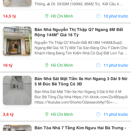
Thông. ⛪ Dt: 5X20M (100M2, 85M2 Tc). ️ Kết Cấu 4
Tầng (Trệt, 2L, St), 4Pn 4Tolet, Ở Ngay. Sổ Hồng Riêng
Vuông A4. Zalo Ngay!
14,5 tỷ
Hồ Chí Minh
10 phút trước
Bán Nhà Nguyễn Thị Thập Q7 Ngang 8M Đất
Rộng 144M² Giá 16 Tỷ
Nguyễn Thị Thập Q7 Khuôn Đất 8X18M 144M&Sup2;
Ngang 8M Giá 16 Tỷ Một Tài Sản Đáng Chú Ý Dành Cho
Khách Hàng Đang Tìm Kiếm Nhà Có Quỹ Đất Lớn Tại
Quận 7, Đặc Biệt Phù Hợp Với Tiêu Chí Ngang Rộng Và
Dễ Chủ Động Phương Án Sử Dụng. Căn Nhà Sở Hữu
16 tỷ
Hồ Chí Minh
11 phút trước
Khuôn...
Bán Nhà Sát Mặt Tiền Xe Hơi Ngang 3 Dài 9 Nở
5 M Đúc Bê Tông Có 3Đ
Bán Nhà Sát Mặt Tiền Xe Hơi Ngang 3 Dài 9 Nở 5 M
Đúc Bê Tông Clip Nhà Https://Vt.tiktok.com/Zs4Bfpay3/
Https://Youtube.com/Shorts/Odzwaso5Ayi?Si=-
Jrjcci2Um_W6B4U Quận 4 - Cách Mặt Tiền Đoàn Văn
Bơ 30M - 27.8M2 - 2 Tầng &Ndash; Giá 3 Tỷ...
3,6 tỷ
Hồ Chí Minh
11 phút trước
Bán Tòa Nhà 7 Tầng Kim Ngưu Hai Bà Trưng -