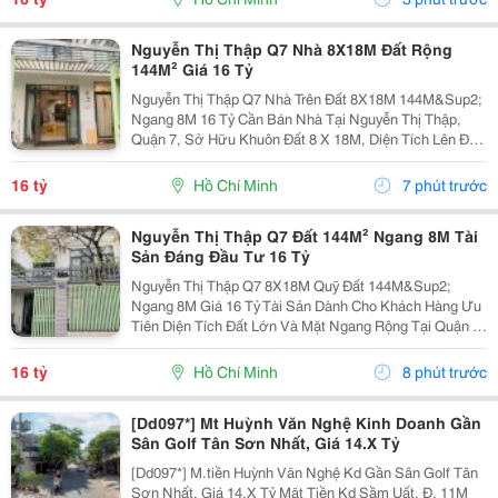
Với...
Nguyễn Thị Thập Q7 Nhà 8X18M Đất Rộng
144M² Giá 16 Tỷ
Nguyễn Thị Thập Q7 Nhà Trên Đất 8X18M 144M&Sup2;
Ngang 8M 16 Tỷ Cần Bán Nhà Tại Nguyễn Thị Thập,
Quận 7, Sở Hữu Khuôn Đất 8 X 18M, Diện Tích Lên Đến
144M&Sup2;. Điểm Nổi Bật Của Tài Sản Là Ngang 8M,
Tạo Lợi Thế Lớn Về Không Gian Và Khả Năng Sử...
16 tỷ
Hồ Chí Minh
7 phút trước
Nguyễn Thị Thập Q7 Đất 144M² Ngang 8M Tài
Sản Đáng Đầu Tư 16 Tỷ
Nguyễn Thị Thập Q7 8X18M Quỹ Đất 144M&Sup2;
Ngang 8M Giá 16 Tỷ Tài Sản Dành Cho Khách Hàng Ưu
Tiên Diện Tích Đất Lớn Và Mặt Ngang Rộng Tại Quận 7.
Khuôn Đất 8 X 18M, Tổng Diện Tích 144M&Sup2;, Nổi
Bật Với Ngang 8M. Diện Tích Này Phù Hợp Cho
16 tỷ
Hồ Chí Minh
8 phút trước
Nhiều...
[Dd097*] Mt Huỳnh Văn Nghệ Kinh Doanh Gần
Sân Golf Tân Sơn Nhất, Giá 14.X Tỷ
[Dd097*] M.tiền Huỳnh Văn Nghệ Kd Gần Sân Golf Tân
Sơn Nhất, Giá 14.X Tỷ Mặt Tiền Kd Sầm Uất, Đ. 11M