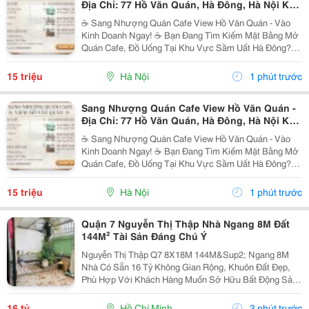
Địa Chỉ: 77 Hồ Văn Quán, Hà Đông, Hà Nội Khu
Vực Kinh Doanh Sầm Uất
☕ Sang Nhượng Quán Cafe View Hồ Văn Quán - Vào
Kinh Doanh Ngay! ☕ Bạn Đang Tìm Kiếm Mặt Bằng Mở
Quán Cafe, Đồ Uống Tại Khu Vực Sầm Uất Hà Đông?
Đây Chính Là Cơ Hội Vàng Dành Cho Bạn! Thông Tin
Chi Tiết: ◇ Địa Chỉ: 77 Hồ Văn Quán, Hà Đông, Hà...
15 triệu
Hà Nội
1 phút trước
Sang Nhượng Quán Cafe View Hồ Văn Quán -
Địa Chỉ: 77 Hồ Văn Quán, Hà Đông, Hà Nội Khu
Vực Kinh Doanh Sầm Uất
☕ Sang Nhượng Quán Cafe View Hồ Văn Quán - Vào
Kinh Doanh Ngay! ☕ Bạn Đang Tìm Kiếm Mặt Bằng Mở
Quán Cafe, Đồ Uống Tại Khu Vực Sầm Uất Hà Đông?
Đây Chính Là Cơ Hội Vàng Dành Cho Bạn! Thông Tin
Chi Tiết: ◇ Địa Chỉ: 77 Hồ Văn Quán, Hà Đông, Hà...
15 triệu
Hà Nội
1 phút trước
Quận 7 Nguyễn Thị Thập Nhà Ngang 8M Đất
144M² Tài Sản Đáng Chú Ý
Nguyễn Thị Thập Q7 8X18M 144M&Sup2; Ngang 8M
Nhà Có Sẵn 16 Tỷ Không Gian Rộng, Khuôn Đất Đẹp,
Phù Hợp Với Khách Hàng Muốn Sở Hữu Bất Động Sản
Diện Tích Lớn Tại Quận 7. Căn Nhà Nằm Trên Khu Đất 8
X 18M, Tổng Diện Tích 144M&Sup2;, Mặt Ngang 8M.
16 tỷ
Hồ Chí Minh
3 phút trước