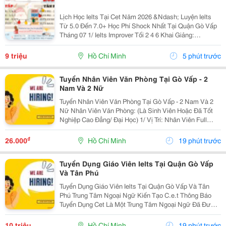
Lịch Học Ielts Tại Cet Năm 2026 &Ndash; Luyện Ielts
Từ 5.0 Đến 7.0+ Học Phí Shock Nhất Tại Quận Gò Vấp
Tháng 07 1/ Ielts Improver Tối 2 4 6 Khai Giảng:
13/07/2026 Khung Giờ: 18:00 Đến 21:00 Học Phí Ưu Đãi
5% Khi Đăng Ký 2/ Ielts...
9 triệu
Hồ Chí Minh
5 phút trước
Tuyển Nhân Viên Văn Phòng Tại Gò Vấp - 2
Nam Và 2 Nữ
Tuyển Nhân Viên Văn Phòng Tại Gò Vấp - 2 Nam Và 2
Nữ Nhân Viên Văn Phòng: (Là Sinh Viên Hoặc Đã Tốt
Nghiệp Cao Đẳng/ Đại Học) 1/ Vị Trí: Nhân Viên Full
Time (2 Nam 2 Nữ) Ca Làm: 13:00 Đến 21:00 (1 Tháng
Được Nghỉ Phép 1 Ngày, Và Hưởng Các Ngày...
₫
26.000
Hồ Chí Minh
19 phút trước
Tuyển Dụng Giáo Viên Ielts Tại Quận Gò Vấp
Và Tân Phú
Tuyển Dụng Giáo Viên Ielts Tại Quận Gò Vấp Và Tân
Phú Trung Tâm Ngoại Ngữ Kiến Tạo C.e.t Thông Báo
Tuyển Dụng Cet Là Một Trung Tâm Ngoại Ngữ Đã Được
Thành Lập 16 Năm Chuyên Về Chương Trình Anh Văn
Học Thuật Ielts &Ndash; Toefl Ibt. Trung Tâm...
10 triệu
Hồ Chí Minh
19 phút trước