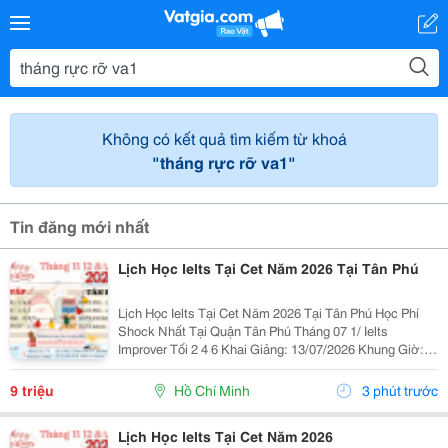
Không có kết quả tìm kiếm từ khoá
"tháng rực rỡ va1"
Tin đăng mới nhất
Lịch Học Ielts Tại Cet Năm 2026 Tại Tân Phú
Lịch Học Ielts Tại Cet Năm 2026 Tại Tân Phú Học Phí
Shock Nhất Tại Quận Tân Phú Tháng 07 1/ Ielts
Improver Tối 2 4 6 Khai Giảng: 13/07/2026 Khung Giờ:
18:00 Đến 21:00 Học Phí Ưu Đãi 5% Khi Đăng Ký 2/ Ielts
Basic Tối 3 5 7 Khai...
9 triệu
Hồ Chí Minh
3 phút trước
Lịch Học Ielts Tại Cet Năm 2026