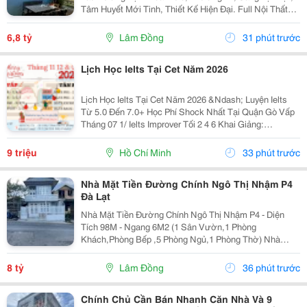
Tâm Huyết Mới Tinh, Thiết Kế Hiện Đại. Full Nội Thất
Giá Siêu Rẻ: - Diện Tích 150 M2 - Hẻm Ô Tô 4 M, Cách
Trung Tâm 5 Km, Đường Trịnh Hoài Đức, Gần...
6,8 tỷ
Lâm Đồng
31 phút trước
Lịch Học Ielts Tại Cet Năm 2026
Lịch Học Ielts Tại Cet Năm 2026 &Ndash; Luyện Ielts
Từ 5.0 Đến 7.0+ Học Phí Shock Nhất Tại Quận Gò Vấp
Tháng 07 1/ Ielts Improver Tối 2 4 6 Khai Giảng:
13/07/2026 Khung Giờ: 18:00 Đến 21:00 Học Phí Ưu Đãi
5% Khi Đăng Ký 2/ Ielts...
9 triệu
Hồ Chí Minh
33 phút trước
Nhà Mặt Tiền Đường Chính Ngô Thị Nhậm P4
Đà Lạt
Nhà Mặt Tiền Đường Chính Ngô Thị Nhậm P4 - Diện
Tích 98M - Ngang 6M2 (1 Sân Vườn,1 Phòng
Khách,Phòng Bếp ,5 Phòng Ngủ,1 Phòng Thờ) Nhà
Trống ,Sổ Sẳn Công Chứng Ngay Trong Ngày 1 Trệt ,1
Lầu ,1 Áp Mái ( Có Sân Đậu Xe Ôtô Trong Nhà ) -
8 tỷ
Lâm Đồng
36 phút trước
Hướng...
Chính Chủ Cần Bán Nhanh Căn Nhà Và 9