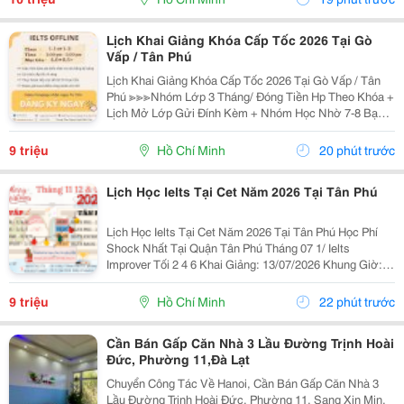
Lịch Khai Giảng Khóa Cấp Tốc 2026 Tại Gò
Vấp / Tân Phú
Lịch Khai Giảng Khóa Cấp Tốc 2026 Tại Gò Vấp / Tân
Phú ≫≫≫Nhóm Lớp 3 Tháng/ Đóng Tiền Hp Theo Khóa +
Lịch Mở Lớp Gửi Đính Kèm + Nhóm Học Nhờ 7-8 Bạn/
Lớp + Giáo Trình Ielts Có Band Điểm Lộ Trình, Sách
Nước Ngoài Bám Sát + Chia Đều 4 Kỹ...
9 triệu
Hồ Chí Minh
20 phút trước
Lịch Học Ielts Tại Cet Năm 2026 Tại Tân Phú
Lịch Học Ielts Tại Cet Năm 2026 Tại Tân Phú Học Phí
Shock Nhất Tại Quận Tân Phú Tháng 07 1/ Ielts
Improver Tối 2 4 6 Khai Giảng: 13/07/2026 Khung Giờ:
18:00 Đến 21:00 Học Phí Ưu Đãi 5% Khi Đăng Ký 2/ Ielts
Basic Tối 3 5 7 Khai...
9 triệu
Hồ Chí Minh
22 phút trước
Cần Bán Gấp Căn Nhà 3 Lầu Đường Trịnh Hoài
Đức, Phường 11,Đà Lạt
Chuyển Công Tác Về Hanoi, Cần Bán Gấp Căn Nhà 3
Lầu Đường Trịnh Hoài Đức, Phường 11, Sang Xịn Mịn,